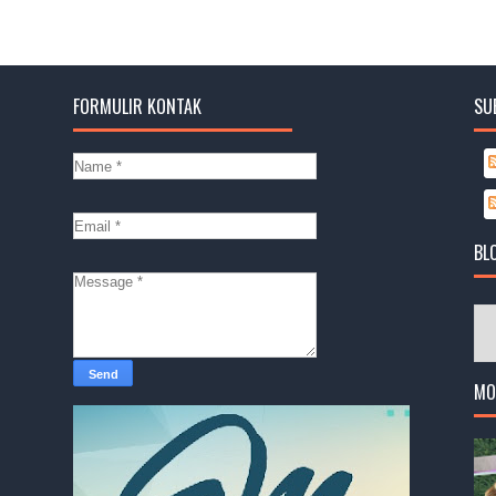
FORMULIR KONTAK
SU
BL
MO