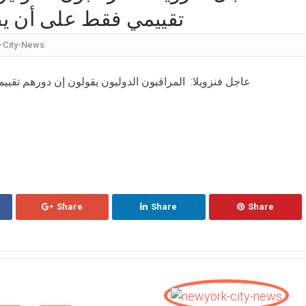
تقييمي فقط على أن يصد
كيف
شقراء جميلة تشبه الأوروبيات.. صورة لابنة
-City-News
قرار مُفاجئ.. إعلامية شهيرة تُعلن إنهاء تعاقدها مع ا
#عاجل فنزويلا: المراقبون الدوليون يقولون إن دورهم تقيي
عُثر على جثتها ملقاة أسفل جسر.. وفاة إحدى متسابق
بأجواء مليئة بالحب والرومانسية... ممث
بالقبلات... لحظات رومانسيّة بين ريم ال
بالفيديو هل يُفكّر هذا الفنان ا
Share
Share
Share