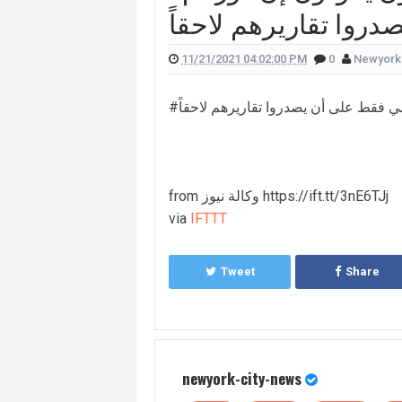
روا تقاريرهم لاحقاً
 علّقت هيفا وهبي على تفجير "البيجر"؟
 الممثل يورغو شلهوب تنتشر تعرفوا إليها
11/21/2021 04:02:00 PM
0
Newyork
لقناة التي تعمل فيها هذا ما قالته (صورة)
مي فقط على أن يصدروا تقاريرهم لاحقاً
ات "أميركا غوت تالنت" فمن هي؟ (صورة)
لان يدخلان القفص الذهبي في روما (صور)
سعيدي وزوجها وسام بريدي: أحبك (فيديو)
from وكالة نيوز https://ift.tt/3nE6TJj
للبنانيّ بالهجرة إلى كندا؟.. إليكم ما كشفه
via
IFTTT
Tweet
Share
newyork-city-news