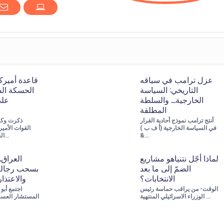
عزل ترامب في سياقه
قاعدة أميرك
التاريخي: السياسة
الحسكة الس
الخارجية… والسلطة
على
المطلقة
أنتج ترامب نموذج أحادية القرار
ذكرت وكال
في السياسة الخارجية (أ ف ب )
القوات الأمي
&…
الجمعة، قافلة عس…
لماذا أجّل نتنياهو مشاريع
العراق.
الضمّ إلى ما بعد
بسحب رجاله 
الانتخابات؟
والاعتذا
الوقت- من يراقب حماسة رئيس
الوزراء الاسرائيلي المنتهية …
المستشار العسك