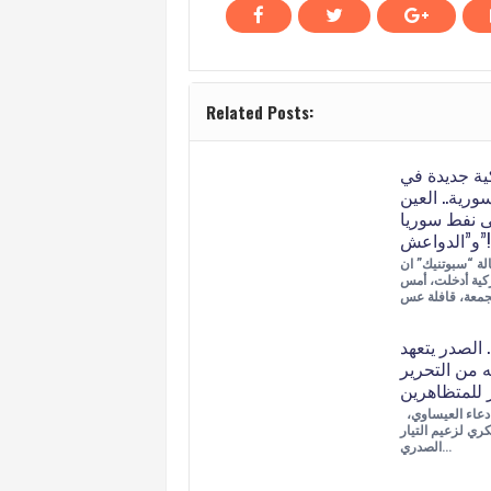
Related Posts:
ية جديدة في
ورية.. العين
 نفط سوريا
و”الدواعش”!
ة “سبوتنيك” ان
ركية أدخلت، أمس
. الصدر يتعهد
من التحرير
ر للمتظاهرين
اجتمع أبو دعاء العيساوي،
ري لزعيم التيار
الصدري…