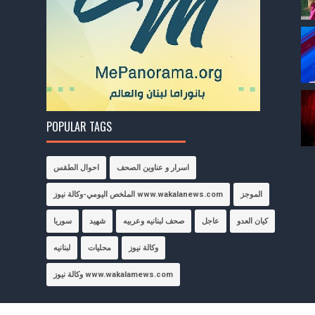
POPULAR TAGS
اسرار و عناوين الصحف
احوال الطقس
الموجز
الملخص اليومي-وكالة نيوز www.wakalanews.com
كيان العدو
عاجل
صحف لبنانيه وعربيه
شهيد
سوريا
وكالة نيوز
محليات
لبنانيه
وكالة نيوز www.wakalamews.com