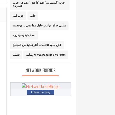
حرب "أنونيموس" ضد "داعش"..هل هي حرب
خاسرة؟
حلب
حزب الله
سلمى حايك: ترامب حاول مواعدتي … ورفضت
صحف لبنانيه وعربيه
علاج جديد للانتصاب أكثر فعالية من الفياغرا
ولبنانيه www.wakalanews.com
قصف
NETWORK FRIENDS
Follow this blog