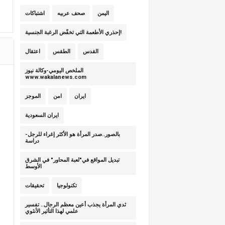
اليمن
صحف عربيه
اشتباكات
إحذري الأطعمة التي تخفّض الرغبة الجنسية!
القدس
الطقس
اعتقال
الملخص اليومي-وكالة نيوز
www.wakalanews.com
ايران
امن
الموجز
ايران السعودية
بالصور..صدر المرأة هو الأكثر إغراء للرجل-
دراسة
تبديل المواقع في"لعبة المحاور" في الشرق
الأوسط
تكنولوجيا
تحقيقات
ثدي المرأة يجذب أعين معظم الرجال.. تفسير
علمي لهذا التأثير الأنثوي