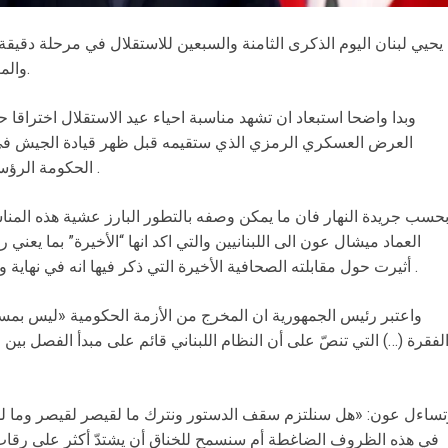
يحيي لبنان اليوم الذكرى الثامنة والسبعين للاستقلال في مرحلة دقيقة 
والمعيشية والمالية حدا لم يشهده لبنان سابقا.
وبدا واضحا استبعاد ان تشهد مناسبة احياء عيد الاستقلال اختراقا 
العرض العسكري الرمزي الذي ستقيمه قبل ظهر قيادة الجيش في 
الحكومة الرؤساء ميشال عون ونبيه بري ونجيب ميقاتي .
حسب جريدة النهار فان ما يمكن وصفه بالتطور البارز عشية هذه المناس
العماد ميشال عون الى اللبنانيين والتي اكد انها “الأخيرة” بما يعني
أثيرت حول مقابلته الصحافية الأخيرة التي ذكر فيها انه في نهاية ولايته لا يسلم رئاسة الجمهورية الى الفراغ .
واعتبر رئيس الجمهورية ان المخرج من الأزمة الحكومية «ليس بمستع
لفقرة (…) التي تنصّ على أن النظام اللبناني قائم على مبدأ الفصل بين
تساءل عون: «هل سنلتزم سقف الدستور ونترك ما لقيصر لقيصر وما لله
في هذه الظروف الضاغطة أم سنسمح للخناق أن يشتدّ أكثر على رقاب أ