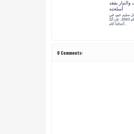
والتيار يفقد
أسلحته
حل سليم عبو، في
خطاب له عام 2003، «إن ألدّ
أعدائنا كام…
0 Comments: