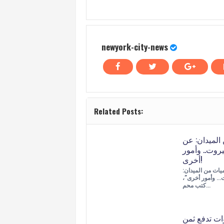
newyork-city-news
Related Posts:
الميدان: عن
بيروت.. وأمور
أخرى!
يات من الميدان:
ت… وأمور أخرى”،
كتب محم…
ات تدفع ثمن