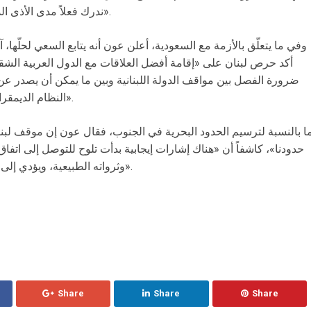
ندرك فعلاً مدى الأذى الذي يصيب مجتمعنا جراء تعطّل الحكومة؟».
وفي ما يتعلّق بالأزمة مع السعودية، أعلن عون أنه يتابع السعي لحلّها، آم
أكد حرص لبنان على «إقامة أفضل العلاقات مع الدول العربية الشقيقة
ضرورة الفصل بين مواقف الدولة اللبنانية وبين ما يمكن أن يصدر 
النظام الديمقراطي في لبنان تضمن حرية الرأي والتعبير».
ا بالنسبة لترسيم الحدود البحرية في الجنوب، فقال عون إن موقف لبنا
حدودنا»، كاشفاً أن «هناك إشارات إيجابية بدأت تلوح للتوصل إلى اتف
وثرواته الطبيعية، ويؤدي إلى استئناف عملية التنقيب عن النفط والغاز».
Share
Share
Share