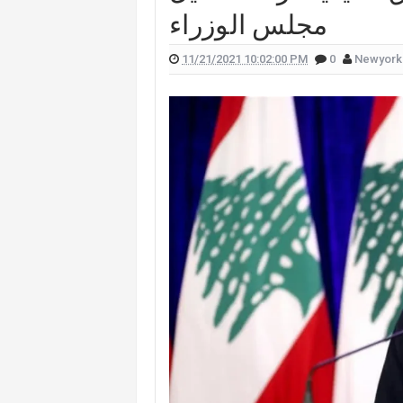
مجلس الوزراء
ا فاخوري أثناء تواجدها على الهواء (صورة)
احية الجنوبية.. هكذا علّقت اليسا (صورة)
11/21/2021 10:02:00 PM
0
Newyork
لهذا السبب.. بشرى تتقدّم بشكوى
ر" أرجأت احتفالها الأحد إلى موعد لاحق
برامج تُثير الجدل وتُغضب الجمهور (فيديو)
فافا في الرياض والجمهور غاضب (فيديو)
ة تستمتع بالأجواء الصيفية في دبي (صور)