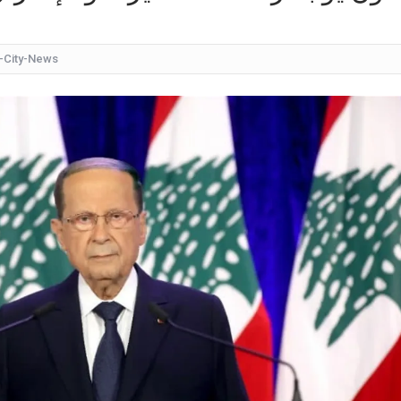
كانت تقدم نشرة الأخبار.. شاهدوا ماذا فعل ابن الإعلامية ديان
بعد الضربة الإسرائيلية على الض
-City-News
جائزة "موركس دو
تقدمه مذيعة لبنانية.."لعبة قُبل" بين مُشتركين في أحد ال
"بلدكم عبينزف يا عيب الشوم بس".. اليسا ونانسي عجرم تُحييان ز
"بتنورة قصيرة".. فنانة عربي