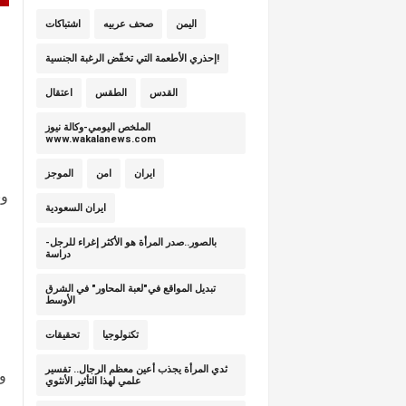
اليمن
صحف عربيه
اشتباكات
إحذري الأطعمة التي تخفّض الرغبة الجنسية!
القدس
الطقس
اعتقال
الملخص اليومي-وكالة نيوز
www.wakalanews.com
ايران
امن
الموجز
وب
ايران السعودية
بالصور..صدر المرأة هو الأكثر إغراء للرجل-
دراسة
تبديل المواقع في"لعبة المحاور" في الشرق
الأوسط
ا
تكنولوجيا
تحقيقات
ثدي المرأة يجذب أعين معظم الرجال.. تفسير
و
علمي لهذا التأثير الأنثوي