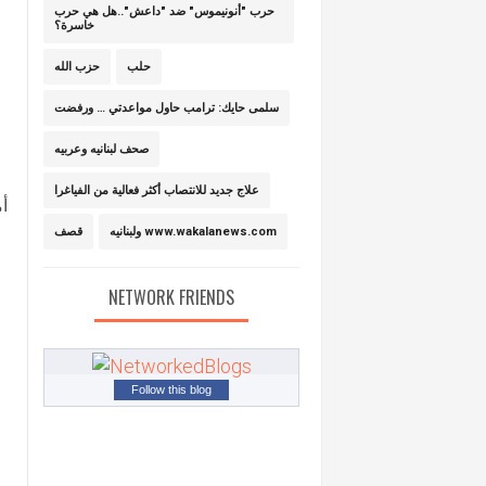
حرب "أنونيموس" ضد "داعش"..هل هي حرب
خاسرة؟
حلب
حزب الله
سلمى حايك: ترامب حاول مواعدتي … ورفضت
صحف لبنانيه وعربيه
علاج جديد للانتصاب أكثر فعالية من الفياغرا
أم
ولبنانيه www.wakalanews.com
قصف
NETWORK FRIENDS
Follow this blog