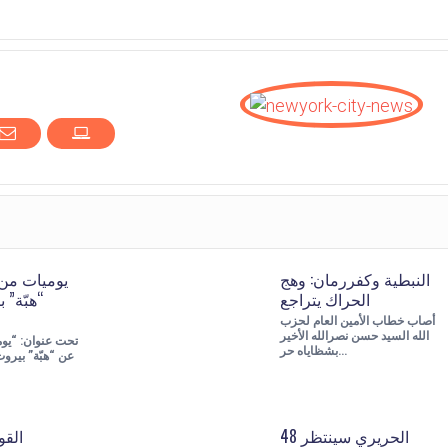
النبطية وكفررمان: وهج
يوميات من 
الحراك يتراجع
“هبّة” 
أصاب خطاب الأمين العام لحزب
الله السيد حسن نصرالله الأخير
تحت عنوان: “يوم
بشظاياه حر…
عن “هبّة” بيرو
الحريري سينتظر 48
القو