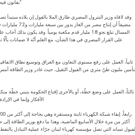
بقانون قيصر للعقوبات الأميركي الموقع على سوريا”.
وقد لاقاه وزير البترول المصري طارق الملا بالقول إن بلاده ستبدأ تصدير
مضيفاً أن إنتاج مصر 
المسال تبلغ نحو 1.8 مليار قدم مكعبة يومياً. وقد يكون بذ
على القرار المصري في هذا الشأن، مع العلم أنّه لا ضمانات بألّ
ثانياً، العمل على رفع مستوى التعاون مع العراق وتوسيع نطاق الاتفاقية
تأمين مليون طنّ متري من الفيول الثقيل، حيث غادر وزير الطاقة أمس 
ثالثاً، العمل على وضع خطّة، أو بالأحرى إقناع الحكومة بتبني خطّة متكام
الأفكار وإنما في الإرادة السياسية لمعالجة هذه المعضلة المزمنة.
أكثر من مرة خلال الأسابيع الماضية، وهذا ما دفع بوزير الطاقة إل
لفيول تساند التي تصل مؤسسة كهرباء لبنان جرّاء عملية التبادل بالنفط