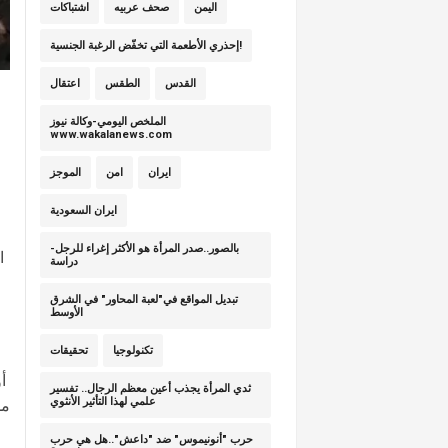
اليمن
صحف عربيه
اشتباكات
إحذري الأطعمة التي تخفّض الرغبة الجنسية!
القدس
الطقس
اعتقال
الملخص اليومي-وكالة نيوز
www.wakalanews.com
ايران
امن
الموجز
ايران السعودية
بالصور..صدر المرأة هو الأكثر إغراء للرجل-
ا
دراسة
تبديل المواقع في"لعبة المحاور" في الشرق
الأوسط
تكنولوجيا
تحقيقات
أ
ثدي المرأة يجذب أعين معظم الرجال.. تفسير
علمي لهذا التأثير الأنثوي
مش
حرب "أنونيموس" ضد "داعش"..هل هي حرب