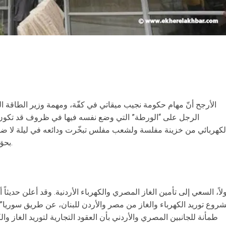
الأرجح أنّ مهام حكومة نجيب ميقاتي في كفّة، ومهمة وزير الطاقة ال
الرجل على “الورطة” التي وضع نفسه فيها في ظروف قد تكون الأص
لكهربائي من خزينة مفلسة ولشعب مفلس تبخّرت ودائعه في ليلة لا ض
بحق شعب بأكمله لم يسبق أن شهدها التاريخ.
ولاً، السعي إلى تأمين الغاز المصري والكهرباء الأردنية. وقد أعلن حديثاً أ
روع توريد الكهرباء والغاز من مصر والأردن للبنان، عن طريق سوريا”. 
طمأنة للجانبين المصري والأردني بأن العقود التجارية لتوريد الغاز والكه