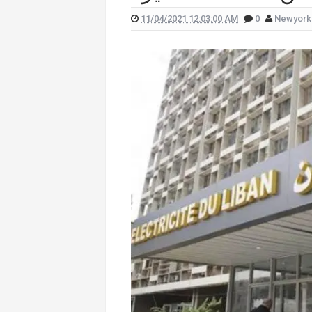
11/04/2021 12:03:00 AM
0
Newyork
 علّقت هيفا وهبي على تفجير "البيجر"؟
 الممثل يورغو شلهوب تنتشر تعرفوا إليها
لقناة التي تعمل فيها هذا ما قالته (صورة)
ات "أميركا غوت تالنت" فمن هي؟ (صورة)
لان يدخلان القفص الذهبي في روما (صور)
سعيدي وزوجها وسام بريدي: أحبك (فيديو)
للبنانيّ بالهجرة إلى كندا؟.. إليكم ما كشفه