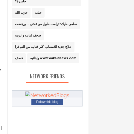
خاسرة؟
حلب
حزب الله
سلمى حايك: ترامب حاول مواعدتي … ورفضت
صحف لبنانيه وعربيه
علاج جديد للانتصاب أكثر فعالية من الفياغرا
ولبنانيه www.wakalanews.com
قصف
ب
NETWORK FRIENDS
Follow this blog
ا