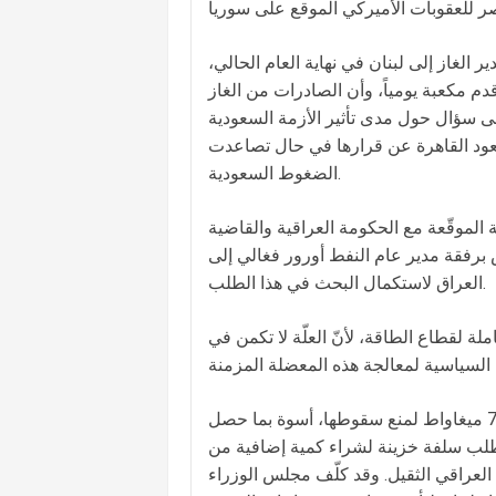
 الغاز إلى لبنان في نهاية العام الحالي،
من الغاز يدور بين سبعة مليارات و7.2 مليارات قدم مكعبة يومياً، وأن الصادرات من الغاز
لك أجاب على سؤال حول مدى تأثير الأزمة السعودية
ا تعود القاهرة عن قرارها في حال تصاعدت
الضغوط السعودية.
 الموقّعة مع الحكومة العراقية والقاضية
برفقة مدير عام النفط أورور فغالي إلى
العراق لاستكمال البحث في هذا الطلب.
لة لقطاع الطاقة، لأنّ العلّة لا تكمن في
رابعاً، إبقاء شبكة الكهرباء ثابتة ومستقرة وهي بحاجة إلى أكثر من 700 ميغاواط لمنع سقوطها، أسوة بما حصل
ى طلب سلفة خزينة لشراء كمية إضافية من
 العراقي الثقيل. وقد كلّف مجلس الوزراء