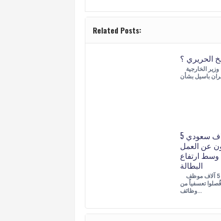
Related Posts:
 الحريري ؟
لم يكن تلويح وزير الخارجية
5 آلاف سعودي
ن عن العمل
وسط ارتفاع
البطالة
طالب أكثر من 5 آلاف موظف
صلوا تعسفياً من
وظائف…