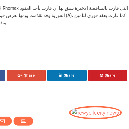
لا
فيول (B) وتقدمت بعرض قيمته 26.99 دولاراً.
Share
Share
Share