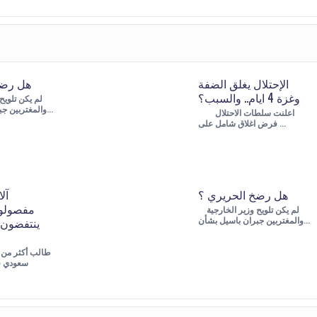
الإحتلال يغلق الضفة
هل رضخ
وغزة 4 ايام.. والسبب؟
والمغتربين جبران باسيل بشأن…
اعلنت سلطات الاحتلال
فرض اغلاق شامل على …
هل رضخ الحريري ؟
مفصولو
لم يكن تلويح وزير الخارجية
ينتفضون 
والمغتربين جبران باسيل بشأن…
سعودي فُ