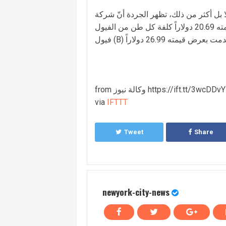
 بل أكثر من ذلك، تظهر الجردة أنّ شركة Rhomax التي فازت بالمناقصة الاخيرة سبق لها أن فازت بأحد العقود
الفورية وقد تقدّمت يومها بعرض قيمته 20.69 دولاراً كلفة كل طن من الفيول (A)، كما فازت بعقد فوري لتأمين
from وكالة نيوز https://ift.tt/3wcDDvY
via
IFTTT
Tweet
Share
newyork-city-news