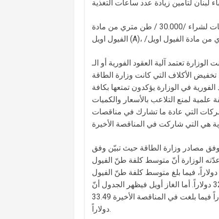
وعلى هذا الأساس، تمّ التشاور مع إدارة المناقصات لإطلاق ثلاث مناقصات لشراء /‏30.000 /‏ طن متري من مادة
عتمد آلية العقود الفورية أو الـspot cargo، فهو فقط
 تخفيض الأكلاف التي كانت وزارة الطاقة
د الفورية في الوزارة يؤكدون تمتعها بكافة
علمية لمنع التلاعب بالأسعار والكميات
 الشركات التي عادة ما تشارك في مناقصات
 وفق مصادر وزارة الطاقة حيث تبيّن وفق
ّ متوسط كلفة طنّ الفيول (A) بلغ في العقود الفورية (سبعة عقود)، 24.87 دولاراً
ي حين بلغت الكلفة في المناقصة الأخيرة 27.68 دولاراً، فيما بلغ متوسط كلفة طنّ الفيول (B) في العقود الفورية
(خسمة عقود) 28.87 دولاراً، وفي المناقصة الأخيرة بلغت الكلفة 32.44 دولاراً. أما الغاز أويل فيظهر الجدول أنّ
متوسط كلفة الطنّ بلغت في العقود الفورية (أربعة عقود) 32.83 دولاراً فيما بلغت في المناقصة الأخيرة 33.49
دولاراً.