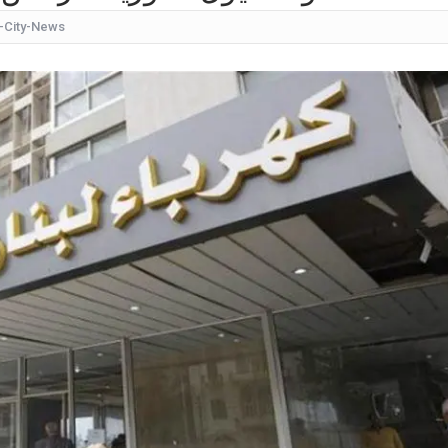
-City-News
كيف
شقراء جميلة تشبه الأوروبيات.. صورة لابنة
قرار مُفاجئ.. إعلامية شهيرة تُعلن إنهاء تعاقدها مع ا
عُثر على جثتها ملقاة أسفل جسر.. وفاة إحدى متسابق
بأجواء مليئة بالحب والرومانسية... ممث
بالقبلات... لحظات رومانسيّة بين ريم ال
بالفيديو هل يُفكّر هذا الفنان ا