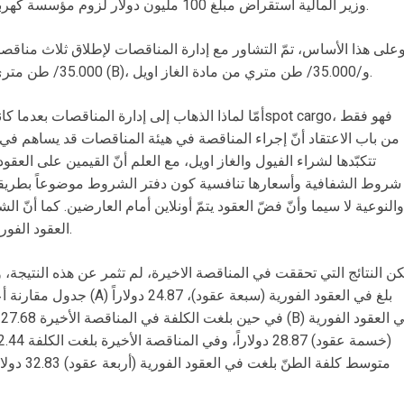
وزير المالية استقراض مبلغ 100 مليون دولار لزوم مؤسسة كهرباء لبنان لتأمين زيادة عدد ساعات التغذية.
الفيول اويل (A)، /‏35.000/‏ طن متري من مادة الفيول اويل (B)، و/‏35.000/‏ طن متري من مادة الغاز اويل.
أمّا لماذا الذهاب إلى إدارة المناقصات بعدما كانت الوزارة ت
من باب الاعتقاد أنّ إجراء المناقصة في هيئة المناقصات قد يساهم في
تتكبّدها لشراء الفيول والغاز اويل، مع العلم أنّ القيمين على العقو
شروط الشفافية وأسعارها تنافسية كون دفتر الشروط موضوعاً بطريقة 
والنوعية لا سيما وأنّ فضّ العقود يتمّ أونلاين أمام العارضين. كما أنّ
العقود الفورية هي التي شاركت في المناقصة الأخيرة.
كن النتائج التي تحققت في المناقصة الاخيرة، لم تثمر عن هذه النتيجة،
جدول مقارنة أعدّته الوزارة أن
ف