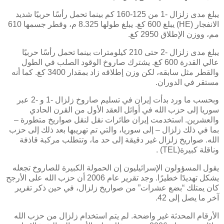
يبلغ مدى زلزال -1 من 125-160 كم بينما تحمل رأسًا حربيًا شديد
الانفجار
(HE)
يبلغ 600 كغ. يبلغ طولها 8.325 م، وقطر جسمها 610
مم، ووزن الإطلاق 2950 كغ.
يبلغ مدى زلزال -2 حتى 210 كيلومترات بينما تحمل رأسًا حربيًا
عالي القدرة 600 كغ. يشترك صاروخ الوقود الصلب في الطول
والقطر مثل سابقه، لكن وزن إطلاقه زاد بمقدار 3400 كغ. كما أنه
مستقر في الدوران.
وبحسب ما ورد بدأت إيران في تسليم صاروخ زلزال -1 و -2 عبر
سوريا إلى حزب الله في أوائل العقد الأول من القرن الحادي
والعشرين. استخدمت إيران طائرات نقل لنقل صواريخ متطورة –
بما في ذلك زلزال – إلى سوريا، والتي تم تهريبها بعد ذلك إلى حزب
الله. صواريخ زلزال غير دقيقة إلى حد ما، وتتطلب مركبة قاذفة
وناقلة كبيرة
(TEL)
.
يقول المسؤولون الإسرائيليون إن الحمولة الكبيرة للصاروخ تجعله
يشكل تهديدًا خطيرًا. وجد تقرير عام 2006 أن حزب الله على الأرجح
كان يمتلك “بضع عشرات” من صواريخ زلزال، في حين ذكر تقرير
آخر ما يصل إلى 42.
الأرقام المحدثة غير واضحة. لم يتم استخدام زلزال من حزب الله