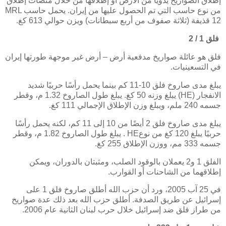
إطلاق الصواريخ يدويًا من الأرض أو إطلاقها من خلال منصات إطلاق
من نوع حاسب التي تم الحصول عليها من إيران. يحمل حاسب
MRL
12
قذيفة (ثلاثة صفوف من أربع سبطانات) ويزن حوالي 613 كغ.
فلق 1 / 2
فلق هو عائلة صواريخ مدفعية أرض – أرض غير موجهة طورتها إيران
في التسعينيات.
يبلغ مدى صاروخ فلق 10-11 كم بينما يحمل رأسًا حربيًا شديد
الانفجار
(HE)
يبلغ وزنه 50 كغ. يبلغ طول الصاروخ 1.32 م، وقطر
جسمه 240 ملم، ويبلغ وزن الإطلاق الإجمالي 111 كغ.
يبلغ مدى صاروخ فلق 2 أيضًا من 10 إلى 11 كم، لكنه يحمل رأسًا
حربيًا يبلغ 120 كغ من نوع
HE
. يبلغ طول الصاروخ 1.82 م، وقطر
جسمه 333 مم، ووزن الإطلاق 255 كغ.
الفلق 1 و2 يعملان بالوقود الصلب، ومثبتان بالدوران، ويمكن
إطلاقهما من الشاحنات أو القوارب.
في 25 آب 2005، ورد أن حزب الله أطلق صاروخ فلق 1 على
إسرائيل عن طريق الصدفة. أطلق حزب الله بعد ذلك عدة صواريخ
من طراز فلق ضد إسرائيل خلال حرب لبنان الثانية عام 2006.