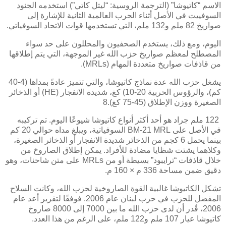
الاسم “كاتيوشا” (الترجمة الروسية: “ليتل كاتي”) استخدمه الجنود
السوفييت في الأصل أثناء الحرب العالمية الثانية للإشارة إلى
صواريخ 82 ملم و132 ملم، التي تستخدمها قوات الاتحاد السوفياتي.
اليوم، ومع ذلك، يستخدم الصحفيون والمحللون على حد سواء
المصطلح لمعظم صواريخ حزب الله غير الموجهة، التي يتم إطلاقها
من قاذفات صواريخ متعددة المهام (
(MRLs
.
يشغل حزب الله عدة نماذج كاتيوشا، والتي تتميز عادةً بمداها (4-40
كم)، والرؤوس الحربية
(10-20
كغ، شديدة الانفجار
(HE)
أو الذخائر
الصغيرة ووزن الإطلاق (45-75 كغ).8
122 ملم جراد هو أحد أكثر أنواع كاتيوشا شيوعًا اليوم. تم تركيبه
في الأصل على
BM-21 MRL
السوفياتية، ويبلغ مداه حوالي 20 كم
بينما يحمل 6 كجم من الذخائر شديدة الانفجار أو الذخائر الصغيرة،
وكلاهما يشتت شظايا مضادة للأفراد. يمكن إطلاق الصاروخ من
خلال قاذفات “ترايبود” بسيطة أو من
MRLs
على متن شاحنات، وهو
دقيق ضمن مساحة 336 م × 160 م
.
تشكل الكاتيوشا غالبية القوة الصاروخية لحزب الله، وكانت السلاح
المفضل للحزب في حرب لبنان عام 2006. فوفقًا لتقرير أعد عام
2006، قُدر أن لدى حزب الله ما بين 7000 إلى 8000 صاروخ
كاتيوشا عيار 107 ملم و122 ملم، على الرغم من هذا العدد.