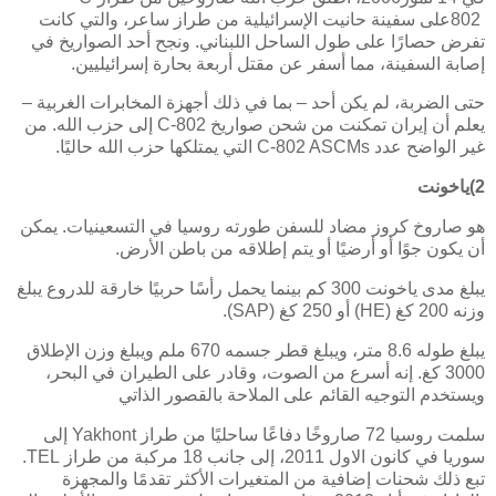
802
على سفينة حانيت الإسرائيلية من طراز ساعر، والتي كانت
تفرض حصارًا على طول الساحل اللبناني. ونجح أحد الصواريخ في
إصابة السفينة، مما أسفر عن مقتل أربعة بحارة إسرائيليين.
حتى الضربة، لم يكن أحد – بما في ذلك أجهزة المخابرات الغربية –
يعلم أن إيران تمكنت من شحن صواريخ
C-802
إلى حزب الله. من
غير الواضح عدد
C-802 ASCMs
التي يمتلكها حزب الله حاليًا.
2)ياخونت
هو صاروخ كروز مضاد للسفن طورته روسيا في التسعينيات. يمكن
أن يكون جوًا أو أرضيًا أو يتم إطلاقه من باطن الأرض.
يبلغ مدى ياخونت 300 كم بينما يحمل رأسًا حربيًا خارقة للدروع يبلغ
وزنه 200 كغ
(HE)
أو 250 كغ
(SAP)
.
يبلغ طوله 8.6 متر، ويبلغ قطر جسمه 670 ملم ويبلغ وزن الإطلاق
3000 كغ. إنه أسرع من الصوت، وقادر على الطيران في البحر،
ويستخدم التوجيه القائم على الملاحة بالقصور الذاتي
سلمت روسيا 72 صاروخًا دفاعًا ساحليًا من طراز
Yakhont
إلى
سوريا في كانون الاول 2011، إلى جانب 18 مركبة من طراز
TEL
.
تبع ذلك شحنات إضافية من المتغيرات الأكثر تقدمًا والمجهزة