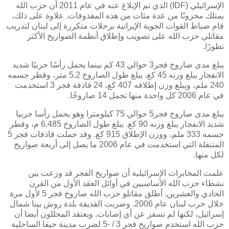
الإسرائيلي
(IDF)
الذي تم الإبلاغ عنه في عام 2011 أن حزب الله
يمتلك مخزونًا من عدة مئات من هذه المقذوفات. علاوة على ذلك،
قام ضباط القوات الجوية الإيرانية برحلات متكررة إلى لبنان لتدريب
مقاتلي حزب الله على تصويب وإطلاق أنظمة الصواريخ الأكثر
تطورًا
.
يبلغ مدى صاروخ فجر3 حوالي 43 كم بينما يحمل رأسًا حربيًا شديد
الانفجار يبلغ وزنه 45 كغ. يبلغ طول الصاروخ 5.2 متر، وقطر جسمه
240 ملم، ويبلغ وزن إطلاقه 407 كغ، 24 قاذفة فجر 3 استخدمت
في عام 2006 كل واحدة منها تحمل 14 صاروخًا.
يبلغ مدى صاروخ فجر5 حوالي 75 كيلومترا وهو يحمل رأسا حربيا
شديد الانفجار يبلغ وزنه 90 كغ. يبلغ طول الصاروخ 6.485 م، وقطر
جسمه 333 ملم، ووزن الإطلاق 915 كغ. وقد حملت قاذفات فجر 5
المتنقلة التي استخدمت في عام 2006 ما يصل إلى أربعة صواريخ
لكل منها.
علمت المخابرات الإسرائيلية أن صواريخ الفجر قد وزعت بين
نشطاء حزب الله الأساسيين في أوائل العقد الأول من القرن
الحادي والعشرين. أطلق مقاتلو حزب الله صاروخ فجر 5 لأول مرة
خلال حرب لبنان عام 2006. وضربت القذيفة بلدة روش بينا شمال
إسرائيل، لكنها لم تسفر عن أي إصابات. ويعتقد المحللون أيضا أن
حزب الله استخدم صواريخ فجر 3 / -5 لضرب مدينة حيفا الساحلية