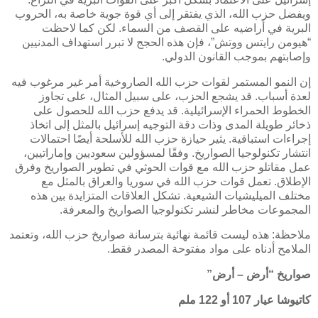
ويفضل حزب الله، الذي يفتقر إلى أي قوة جوية خاصة به، الحروب
البرية في أراضيه على القصف من السماء. لكن كما لاحظت
“هيومن رايتس ووتش”، فإن هذه الحجج لا تبرر استهداف المدنيين
وإصابتهم بموجب القانون الدولي.
إن النمو المستمر لقوات حزب الله الصاروخية أمر غير مرغوب فيه
لعدة أسباب. قد يشجع الحزب، على سبيل المثال، على تجاوز
الخطوط الحمراء الإسرائيلية. قد يدفع حزب الله للحصول على
ذخائر طويلة المدى وذات دقة التوجيه إسرائيل بالمثل إلى اتخاذ
إجراءات استباقية. يثير حيازة حزب الله للأسلحة أيضًا احتمالات
انتشار تكنولوجيا الصواريخ. وفقًا لمسؤولين سعوديين وإماراتيين،
عمل مقاتلو حزب الله مع قوات الحوثي في ​​تطوير الصواريخ وفرق
الإطلاق. تعمل قوات حزب الله في سوريا والعراق بالمثل مع
مختلف الميليشيات الشيعية. تشكل العلاقات المتزايدة بين هذه
المجموعات مخاطر لنشر تكنولوجيا الصواريخ والمعرفة
.
ملاحظة: هذه ليست قائمة نهائية بترسانة صواريخ حزب الله، وتعتمد
الملامح أدناه على مواد مفتوحة المصدر فقط.
صواريخ “أرض – أرض”
كاتيوشا عيار 107 أو 122 ملم