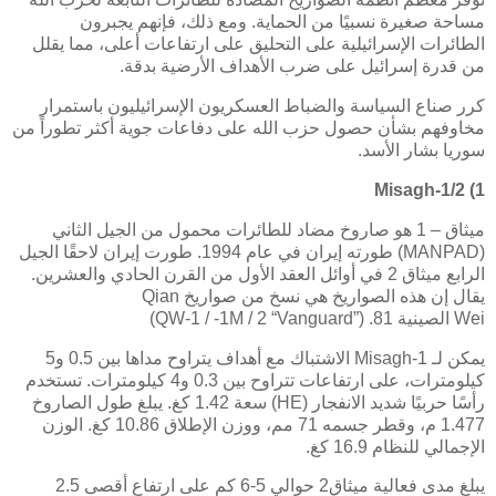
مساحة صغيرة نسبيًا من الحماية. ومع ذلك، فإنهم يجبرون
الطائرات الإسرائيلية على التحليق على ارتفاعات أعلى، مما يقلل
من قدرة إسرائيل على ضرب الأهداف الأرضية بدقة.
كرر صناع السياسة والضباط العسكريون الإسرائيليون باستمرار
مخاوفهم بشأن حصول حزب الله على دفاعات جوية أكثر تطوراً من
سوريا بشار الأسد.
Misagh-1/2
1)
ميثاق – 1 هو صاروخ مضاد للطائرات محمول من الجيل الثاني
(
MANPAD
) طورته إيران في عام 1994. طورت إيران لاحقًا الجيل
الرابع ميثاق 2 في أوائل العقد الأول من القرن الحادي والعشرين.
يقال إن هذه الصواريخ هي نسخ من صواريخ
Qian
Wei
الصينية
(QW-1 / -1M / 2 “Vanguard”) .81
يمكن لـ
Misagh-1
الاشتباك مع أهداف يتراوح مداها بين 0.5 و5
كيلومترات، على ارتفاعات تتراوح بين 0.3 و4 كيلومترات. تستخدم
رأسًا حربيًا شديد الانفجار (
HE
) سعة 1.42 كغ. يبلغ طول الصاروخ
1.477 م، وقطر جسمه 71 مم، ووزن الإطلاق 10.86 كغ. الوزن
الإجمالي للنظام 16.9 كغ.
يبلغ مدى فعالية ميثاق2 حوالي 5-6 كم على ارتفاع أقصى 2.5