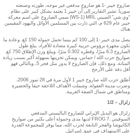
صاروخ خيبر -1 هو صاروخ مدفعي غير موجه، طورته وصنعته
سوريا. تشير التقارير إلى أن خيبر 1 يعتمد بشكل كبير على نظام
“وي شي” الصيني
(WS-1) MRL
سمي الصاروخ على اسم معركة
خيبر عام 629 م، التي دارت بين المسلمين الأوائل واليهود المقيمين
هناك.
يصل مدى خيبر -1 إلى 100 كم بينما تحمل حمولة 150 كغ. وعادة ما
تكون مجهزة برؤوس حربية كبيرة مضادة للأفراد. يبلغ طول
الصاروخ 6.3 مترًا، وقطره 0.302 مترًا، ويبلغ وزن الإطلاق 750 كغ.
صواريخ حزب الله / حماس، ويمكن تخزينها بسهولة أكبر بسبب زيادة
المتانة. ومع ذلك، فإن الصاروخ لا يدور مثل فجر 5، وبالتالي فهو
أقل دقة على الأرجح
أطلق حزب الله صاروخ خيبر 1 لأول مرة في 28 تموز 2006،
وضرب مدينة العفولة. وشملت الأهداف اللاحقة حيفا والخضيرة
ومناطق في شمال الضفة الغربية.
زلزال – 1/2
زلزال هو البديل الإيراني للصاروخ الباليستي المدفعي
السوفيتي
FROG 7.
لديها مدى وحمولة أعلى بكثير من صواريخ
الكاتيوشا والفجر التابعة لحزب الله، مما يوفر للمجموعة القدرة
على الاستهداف في عمق إسرائيل.