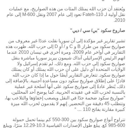
ويُعتقد أن حزب الله يمتلك المئات من هذه الصواريخ، مع عمليات
نقل أولية لـ
Fateh-110
تعود إلى عام 2007 ونقل
M-600
إلى عام
2010.
صاروخ سكود “بي/ سي / ديي”
تشير تقارير غير مؤكدة إلى أن سوريا نقلت عددًا غير معروف من
صواريخ سكود من طراز
B
و
C
و / أو
D
إلى حزب الله. ظهرت هذه
التقارير في أواخر عام 2009، ومرة ​​أخرى في نيسان 2010 عندما
اتهم الرئيس الإسرائيلي آنذاك شيمون بيريز سوريا مباشرة بنقل
صواريخ سكود إلى حزب الله. ومع ذلك، لم تقدم إسرائيل ولا
الولايات المتحدة أي دليل على أن حزب الله يمتلك أو كان يمتلك
صواريخ سكود. تتعارض التقارير أيضًا حول ما إذا كان حزب الله
قادرًا على إطلاق صواريخ سكود دون مساعدة أجنبية. بالإضافة إلى
ذلك، يُنظر عادةً إلى صواريخ سكود على أنها أسلحة غير عملية
بالنسبة لحزب الله في عقيدته الحربية. كما يوضح أحد المحللين،
“صواريخ سكود ضخمة جدًا في النقل ويصعب إخفاؤها والتلاعب بها،
وتتطلب 45 دقيقة من التحضير. إنهم لا يقدمون لحزب الله ميزة
كبيرة مقارنة بفاتح 110 … “
تتراوح أنواع صواريخ سكود بين 300-550 كم بينما تحمل حمولة
600-985 كغ. يبلغ طول الإصدارات القياسية 10.3-12.29 مترًا، ويبلغ