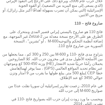
خلال حرب عام 2006، ويرجع ذلك على الأرجح إلى النفوذ الإيراني
(الذي يسعى إلى منع المزيد من التصعيد)، أو القوة الجوية
الإسرائيلية (التي يمكن أن تضرب بسهولة أهدافًا أكبر مثل زلزال)، أو
مزيج من الاثنين.
صاروخ فاتح – 110
فاتح 110 هو صاروخ باليستي إيراني قصير المدى ومتحرك على
الطرق. هو على الأرجح نسخة معدلة من
Zelzal-2
غير الموجهة، مع
إضافة أنظمة التحكم والتوجيه
M-600
، أو “تشرين” ، النسخة
السورية من صاروخ فاتح 110
.
يتراوح مدى فاتح -110 و
M-600
بين 250 و 300 كم ، مما يجعلها من
بين الأسلحة الأطول مدى في مخزون حزب الله. كلا الصاروخين
يحملان رأسًا حربيًا شديد الانفجار
(HE)
وزنه 450-500 كغ وموجهان
عبر نظام تحديد المواقع العالمي
(GPS)
، مما يوفر لهما(هامش
خطأ
( CEP
يبلغ 500 متر. يبلغ طولها ما يقرب من 9 أمتار وتزن
حوالي 3450 كغ عند الإطلاق.
في عام 2010، زعمت تقارير إسرائيلية أن سوريا نقلت عددًا من
صواريخ
M-600
إلى حزب الله
وبحسب ما ورد زودت إيران حزب الله بصواريخ فاتح -110 في
تشرين الثاني 2014.