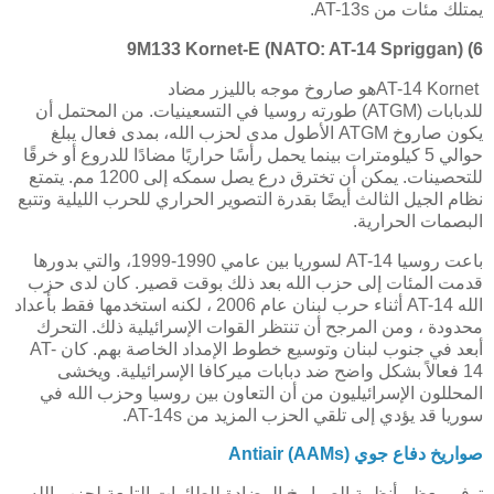
يمتلك مئات من
AT-13s
.
9M133 Kornet-E (NATO: AT-14 Spriggan)
6)
AT-14 Kornet
هو صاروخ موجه بالليزر مضاد
للدبابات
(ATGM)
طورته روسيا في التسعينيات. من المحتمل أن
يكون صاروخ
ATGM
الأطول مدى لحزب الله، بمدى فعال يبلغ
حوالي 5 كيلومترات بينما يحمل رأسًا حراريًا مضادًا للدروع أو خرقًا
للتحصينات. يمكن أن تخترق درع يصل سمكه إلى 1200 مم. يتمتع
نظام الجيل الثالث أيضًا بقدرة التصوير الحراري للحرب الليلية وتتبع
البصمات الحرارية.
باعت روسيا
AT-14
لسوريا بين عامي 1990-1999، والتي بدورها
قدمت المئات إلى حزب الله بعد ذلك بوقت قصير. كان لدى حزب
الله
AT-14
أثناء حرب لبنان عام 2006 ، لكنه استخدمها فقط بأعداد
محدودة ، ومن المرجح أن تنتظر القوات الإسرائيلية ذلك. التحرك
أبعد في جنوب لبنان وتوسيع خطوط الإمداد الخاصة بهم. كان
AT-
14
فعالاً بشكل واضح ضد دبابات ميركافا الإسرائيلية. ويخشى
المحللون الإسرائيليون من أن التعاون بين روسيا وحزب الله في
سوريا قد يؤدي إلى تلقي الحزب المزيد من
AT-14s
.
صواريخ دفاع جوي
Antiair (AAMs)
توفر معظم أنظمة الصواريخ المضادة للطائرات التابعة لحزب الله