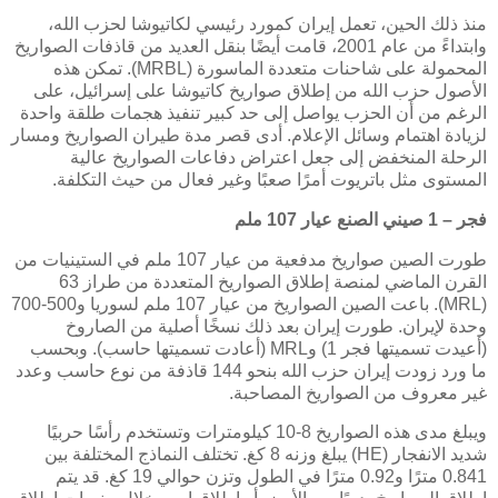
منذ ذلك الحين، تعمل إيران كمورد رئيسي لكاتيوشا لحزب الله،
وابتداءً من عام 2001، قامت أيضًا بنقل العديد من قاذفات الصواريخ
المحمولة على شاحنات متعددة الماسورة (
MRBL
). تمكن هذه
الأصول حزب الله من إطلاق صواريخ كاتيوشا على إسرائيل، على
الرغم من أن الحزب يواصل إلى حد كبير تنفيذ هجمات طلقة واحدة
لزيادة اهتمام وسائل الإعلام. أدى قصر مدة طيران الصواريخ ومسار
الرحلة المنخفض إلى جعل اعتراض دفاعات الصواريخ عالية
المستوى مثل باتريوت أمرًا صعبًا وغير فعال من حيث التكلفة.
فجر – 1 صيني الصنع عيار 107 ملم
طورت الصين صواريخ مدفعية من عيار 107 ملم في الستينيات من
القرن الماضي لمنصة إطلاق الصواريخ المتعددة من طراز 63
(
MRL
). باعت الصين الصواريخ من عيار 107 ملم لسوريا و500-700
وحدة لإيران. طورت إيران بعد ذلك نسخًا أصلية من الصاروخ
(أعيدت تسميتها فجر 1) و
MRL
(أعادت تسميتها حاسب). وبحسب
ما ورد زودت إيران حزب الله بنحو 144 قاذفة من نوع حاسب وعدد
غير معروف من الصواريخ المصاحبة.
ويبلغ مدى هذه الصواريخ 8-10 كيلومترات وتستخدم رأسًا حربيًا
شديد الانفجار (
HE
) يبلغ وزنه 8 كغ. تختلف النماذج المختلفة بين
0.841 مترًا و0.92 مترًا في الطول وتزن حوالي 19 كغ. قد يتم