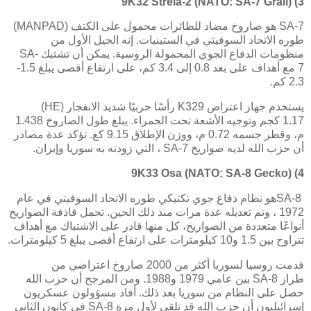
9K32 Strela-2 (NATO: SA-7 Grail)
3)
SA-7
هو صاروخ مضاد للطائرات محمول على الكتف (
MANPAD
)
طوره الاتحاد السوفيتي في الستينيات. إنه الجيل الأول من
منظومات الدفاع الجوي المحمولة الروسية. يمكن أن تشتبك
SA-
7
مع أهداف على بعد 0.8 إلى 3.4 كم، على ارتفاع أقصى يبلغ 1.5-
2.3 كم.
يستخدم جهاز اعتراض 9
K32
رأسًا حربيًا شديد الانفجار
(HE)
1.17
كجم وتوجيه الأشعة تحت الحمراء. يبلغ طول الصاروخ 1.438
م، وقطر جسمه 0.72 م، ووزن الإطلاق 9.15 كغ. تؤكد عدة مصادر
أن حزب الله لديه صواريخ
SA-7
، التي زودته به سوريا وإيران.
9K33 Osa (NATO: SA-8 Gecko)
4)
SA-8
هو نظام دفاع جوي تكتيكي طوره الاتحاد السوفيتي في عام
1972 ، وتم تعديله عدة مرات منذ ذلك الحين. تحمل قاذفة الصواريخ
أنواعًا متعددة من الصواريخ، كل منها قادر على الاشتباك مع أهداف
تتراوح بين 1.5 و10 كيلومترات على ارتفاع أقصى يبلغ 5 كيلومترات
.
قدمت روسيا لسوريا أكثر من 2000 صاروخ اعتراضي من
طراز
SA-8
بين عامي 1979 و1988. ومن المرجح أن حزب الله
حصل على النظام من سوريا بعد ذلك. أفاد مسؤولون عسكريون
إسرائيليون أن حزب الله قد تلقى لأول مرة
SA-8
في كانون الثاني