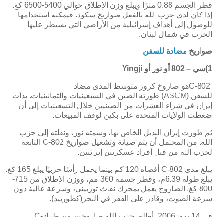
قطر الجسم 0.88 مترًا ويبلغ وزن الإطلاق حوالي 5400-6500 كغ.
إذا كان لدى حزب الله بالفعل صواريخ سكود، فيمكنه استخدامها
للوصول إلى أهداف إسرائيلية من الأراضي التي يسيطر عليها
الحزب في شمال لبنان.
صواريخ
مضادة للسفن
1)سي – 802 أو نور أو
Yingji
C-802
هو صاروخ كروز متوسط ​​المدى مضاد
للسفن
(ASCM)
طورته الصين في السبعينيات والثمانينيات. بدأت
إيران في شراء العشرات من الصينيين خلال التسعينيات إلى أن
ضغطت الولايات المتحدة على بكين لوقف المبيعات.
ثم طورت إيران البديل الخاص بها، وسمته نور، ونقلته إلى حزب
الله. من المحتمل أن يتم صيانة وتشغيل صواريخ
C-802
التابعة
لحزب الله من قبل أفراد عسكريين إيرانيين
.
يبلغ مدى
C-802
أقصاه 120 كم بينما يحمل رأسًا حربيًا يبلغ 165 كغ.
يبلغ طوله 6.39م، وقطر جسمه 360 مم، ووزن الإطلاق من 715-
800 كغ. الصاروخ يعمل بمحرك نفاث توربيني، وسرعة عالية دون
سرعة الصوت، وقادر على القفز في البحر(كطوربيد).
في 14 تموز2006، أطلق حزب الله صاروخين من طراز
C-