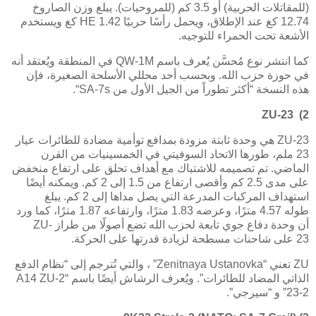
(للمقاتلات الحربية) أو 3.5 كم (للمروحيات). يبلغ وزن الصاروخ
12.74 كغ عند الإطلاق، ويحمل رأسًا حربيًا
HE 1.42
كغ ويستخدم
الأشعة تحت الحمراء للتوجيه.
كما انتشر نوع مُحسَّن يُعرف باسم
QW-1M
في المنطقة ويُعتقد أنه
في حوزة حزب الله. وبحسب أحد محللي الأسلحة الصغيرة، فإن
هذه النسخة “أكثر تطوراً من الجيل الأول من
SA-7s
“.
ZU-23
2)
ZU-23
هي وحدة ثابتة مزودة بمدافع توأمية مضادة للطائرات عيار
23 ملم، طورها الاتحاد السوفيتي في الخمسينيات من القرن
الماضي. تم تصميمه للاشتباك مع أهداف تحلق على ارتفاع منخفض
على مدى 2.5 كم وأقصى ارتفاع من 1.5 إلى 2 كم. ويمكنه أيضًا
استهداف المركبات المدرعة التي يصل مداها إلى 2 كم. يبلغ
طوله
4.57
مترًا، وعرضه 1.83 مترًا، وارتفاعه 1.87 مترًا، كما ورد
أن وحدة دفاع جوي تابعة لحزب الله تضع أصولًا من طراز
ZU-
23
على شاحنات مسطحة لزيادة قدرتها على الحركة.
ZU
تعني “
Zenitnaya Ustanovka
” ، والتي تُترجم إلى “نظام الدفع
الذاتي المضاد للطائرات”. ويُعرف الرشاش أيضًا باسم “2
A14 ZU-
23-2
” و “سيرجي”.