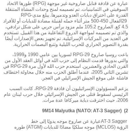
عبارة عن قاذفة قنابل صاروخية غير موجهة
(RPG)
طورها الاتحاد
السوفيتي في الثمانينيات. تم تصميمه لمنح وحدات المشاة المتنقلة
القدرة على اختراق دبابات العدو وتدميرها. يبلغ مدى
RPG-
29
الفعال 450-500 متر أثناء حمله لقنبلة مضادة للدبابات أو للأفراد
4.5 كغ. الصاروخ 105.2 ملم مزود برأس حربي على شكل ترادفي،
والذي تم تصميمه لمواجهة الدروع التفاعلية من هذا القبيل. تستخدم
في العديد من المركبات الإسرائيلية. تم تجهيز بعض الإصدارات أيضًا
بقدرة التصوير الحراري للحرب الليلية وتتبع البصمات الحرارية.
باعت روسيا صاروخ
RPG-29
لسوريا بين عامي 1990 و1999،
والتي بدورها قدمت النظام إلى حزب الله في أوائل العقد الأول من
القرن الحادي والعشرين. استخدم حزب الله لأول مرة
RPG-29
في
تشرين الثاني 2005، عندما أطلق الحزب منه خلال محاولة اختطاف
فاشلة على موقع الجيش الإسرائيلي في الغجر.
يزعم المسؤولون الإسرائيليون أن قاذفة
RPG-29
، كانت السبب
الرئيسي لسقوط قتلى من الجيش الإسرائيلي خلال حرب لبنان عام
2006، حيث اخترقت دبابة ميركافا عدة مرات.
9M14 Malyutka (NATO: AT-3 Sagger)
2)
AT-3 Sagger
عبارة عن صاروخ موجه يدويًا إلى خط
الرؤية
(MCLOS)
موجه سلكيًا مضادًا للدبابات
(ATGM)
طوره