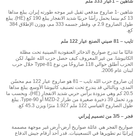
شاهين – 1عيار 333 ملم
شاهين -1 صاروخ مدفعي ثقيل غير موجه طورته إيران. يبلغ مداها
13 كم بينما يحمل رأسًا حربيًا شديد الانفجار يبلغ 190 كغ (
HE
). يبلغ
طول الصاروخ 2.9 م، وقطر جسمه 333 مم، ووزن الإطلاق 384
كغ.
تايب – 81 صيني الصنع عيار 122 ملم
غالبًا ما تندرج صواريخ الذخائر العنقودية الصينية تحت مظلة
الكاتيوشا. من غير المعروف كيف حصل حزب الله عليها، لكن
الحزب أطلق حوالي 118 صاروخًا من نوع
Type-81
خلال حرب
لبنان عام 2006.
إن صاروخ حزب الله تايب – 81 هو صاروخ عيار 122 مم محسّن
المدى، وبالتالي قد يندرج تحت تصنيف كاتيوشا الأوسع. يبلغ مداها
20.5 كم وهي مزودة برأس حربي شديد الانفجار (
HE
)، وبحسب ما
ورد تحمل 39 ذخيرة صغيرة من طراز
MZD-2
أو
Type-90
. يبلغ
طول الصاروخ القياسي 122 ملم 1.927 مترًا ويزن 45.3 كغ.
فجر – 3/5 من تصميم إيراني
صواريخ الفجر هي عائلة صواريخ أرض-أرض غير موجهة مصممة
إيرانيًا تم تطويرها في التسعينيات. قدر أحد أرقام جيش الدفاع