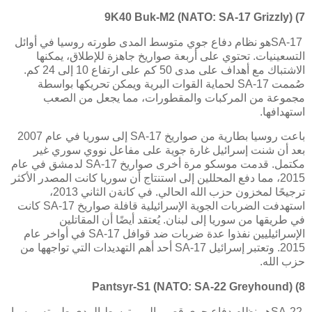
9K40 Buk-M2 (NATO: SA-17 Grizzly)
7)
SA-17
هو نظام دفاع جوي متوسط المدى طورته روسيا في أوائل
التسعينيات. تحتوي على أربعة صواريخ جاهزة للإطلاق، يمكنها
الاشتباك مع أهداف على مدى 50 كم على ارتفاع 10 إلى 24 كم.
صُممت
SA-17
لحماية القوات البرية ويمكن تحريكها بواسطة
مجموعة من المركبات والمقطورات، مما يجعل من الصعب
استهدافها
.
باعت روسيا بطارية من صواريخ
SA-17
إلى سوريا في عام 2007
بعد أن شنت إسرائيل غارة جوية على مفاعل نووي سوري غير
مكتمل. قدمت موسكو مرة أخرى صواريخ
SA-17
لدمشق في عام
2015، مما دفع المحللين إلى استنتاج أن سوريا كانت المصدر الأكثر
ترجيحًا لمخزون حزب الله الحالي. في كانةن الثاني 2013،
استهدفت الضربات الجوية الإسرائيلية قافلة صواريخ
SA-17
كانت
في طريقها من سوريا إلى لبنان. يُعتقد أيضًا أن المقاتلين
الإسرائيليين نفذوا عدة ضربات ضد قوافل
SA-17
في أواخر عام
2015. وتعتبر إسرائيل
SA-17
أحد أهم التهديدات التي تواجهها من
حزب الله.
Pantsyr-S1 (NATO: SA-22 Greyhound)
8)
SA-22
هو نظام دفاع جوي قصير إلى متوسط المدى طورته روسيا