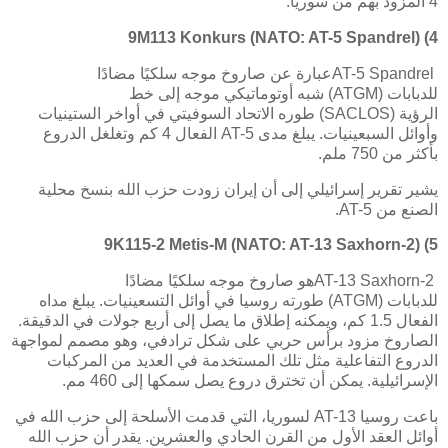
4
المزود بهم من سوريا.
9M113 Konkurs (NATO: AT-5 Spandrel)
4)
AT-5 Spandrel
عبارة عن صاروخ موجه سلكيًا مضادًا
للدبابات
(ATGM)
شبه أوتوماتيكي موجه إلى خط
الرؤية
(SACLOS)
طوره الاتحاد السوفيتي في أواخر الستينيات
وأوائل السبعينيات. يبلغ مدى
AT-5
الفعال 4 كم وتغلغل الدروع
بأكثر من 750 ملم.
يشير تقرير إسرائيلي إلى أن إيران زودت حزب الله بنسخ محلية
الصنع من
AT-5
.
9K115-2 Metis-M (NATO: AT-13 Saxhorn-2)
5)
AT-13 Saxhorn-2
هو صاروخ موجه سلكيًا مضادًا
للدبابات
(ATGM)
طورته روسيا في أوائل التسعينيات. يبلغ مداه
الفعال 1.5 كم، ويمكنه إطلاق ما يصل إلى أربع جولات في الدقيقة.
الصاروخ مزود برأس حربي على شكل ترادفي، وهو مصمم لمواجهة
الدروع التفاعلية مثل تلك المستخدمة في العديد من المركبات
الإسرائيلية. يمكن أن تخترق دروع يصل سمكها إلى 460 مم.
باعت روسيا
AT-13
لسوريا، التي قدمت الأسلحة إلى حزب الله في
أوائل العقد الأول من القرن الحادي والعشرين. يقدر أن حزب الله