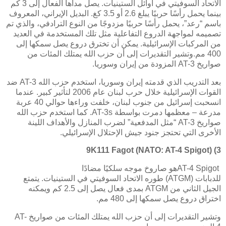
الاتحاد السوفيتي في أوائل الستينيات. يصل مداها الفعال إلى 3 كم
بينما يحمل رأسًا حربيًا يبلغ 2.6 أو 3.5 كغ. البديل الإيراني، المعروف
باسم “رعد”، يحمل رأسًا حربيًا مزدوجًا من النوع الترادفي، والذي تم
تصميمه لمواجهة الدروع التفاعلية مثل تلك المستخدمة في العديد
من المركبات الإسرائيلية. يمكن أن تخترق دروع يصل سمكها إلى
400 مم.وتشير التقديرات إلى أن حزب الله يمتلك المئات من
صواريخ
AT-3
المزودة من إيران وسوريا.
بعد التدريب الذي قدمته إيران وسوريا، استخدم حزب الله
AT-3
ضد
القوات الإسرائيلية خلال حرب لبنان عام 2006 لتأثير كبير. عندما
انسحبت إسرائيل من جنوب لبنان، خلفت وراءها حوالي 40 عربة
مدرعة – معظمها دمرت بواسطة
AT-3s
. كما استخدم حزب الله
صواريخ
AT-3
“مثل المدفعية” لضرب المنازل والأهداف اللينة
الأخرى التي تحتجز جنود جيش الإحتلال الإسرائيلي.
9K111 Fagot (NATO: AT-4 Spigot)
3)
AT-4 Spigot
هو صاروخ موجه سلكيًا مضادًا
للدبابات
(ATGM)
طوره الاتحاد السوفيتي في الستينيات. يتمتع
الجيل الثاني من
ATGM
بمدى فعال يصل إلى 2.5 كم ويمكنه
اختراق دروع يصل سمكها إلى 480 مم
.
وتشير التقديرات إلى أن حزب الله يمتلك المئات من صواريخ
AT-