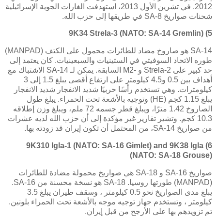
2012. في تشرين الأول 2013، استهدفت الغارات الجوية الإسرائيلية
شحنات صواريخ
SA-8
في طريقها إلى حزب الله.
9K34 Strela-3 (NATO: SA-14 Gremlin)
5)
SA-14
هو صاروخ مضاد للطائرات محمول على الكتف (
MANPAD
)
طوره الاتحاد السوفيتي في الستينيات والسبعينيات. كان يعتمد إلى
حد كبير على
Strela-2
و -2
M
السابقة. يمكن لـ
SA-14
الاشتباك مع
أهداف بين 0.5 و4.5 كيلومتر على ارتفاع أقصى يبلغ 1.5 إلى 3
كيلومترات. وهي تستخدم رأسًا حربيًا شديد الانفجار شديد الانفجار
يبلغ 1.15 كجم (
HE
) وتوجيه بالأشعة تحت الحمراء. يبلغ طول
الصاروخ 1.42 مترًا، ويبلغ قطر جسمه 72 ملم، ويبلغ وزن إطلاقه
10.3 كجم. وتشير تقارير غير مؤكدة إلى أن حزب الله لديه عشرات
من صواريخ
SA-14
، من المحتمل أن تكون إيران قد زودته بها.
9K310 Igla-1 (NATO: SA-16 Gimlet) and 9K38 Igla
6)
(NATO: SA-18 Grouse)
صواريخ
SA-16
و
SA-18
هي صواريخ محمولة مضادة للطائرات
(
MANPAD
) طورتها روسيا.
SA-18
هو نسخة محسنة من
SA-16
.
يبلغ مدى الصواريخ نحو 0.5 كيلومتر ، وسقف طيران يبلغ 3.5
كيلومتر ، وتستخدم جهاز توجيه موجه بالأشعة تحت الحمراء بلونين.
تم تزويدهم بها على الأرجح من قبل إيران.