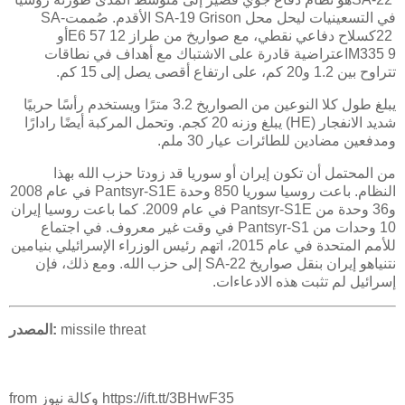
في التسعينيات ليحل محل
SA-19 Grison
الأقدم. صُممت
SA-
22
كسلاح دفاعي نقطي، مع صواريخ من طراز 12 57
E6
أو
9
M335
اعتراضية قادرة على الاشتباك مع أهداف في نطاقات
تتراوح بين 1.2 و20 كم، على ارتفاع أقصى يصل إلى 15 كم.
يبلغ طول كلا النوعين من الصواريخ 3.2 مترًا ويستخدم رأسًا حربيًا
شديد الانفجار
(HE)
يبلغ وزنه 20 كجم. وتحمل المركبة أيضًا رادارًا
ومدفعين مضادين للطائرات عيار 30 ملم.
من المحتمل أن تكون إيران أو سوريا قد زودتا حزب الله بهذا
النظام. باعت روسيا سوريا 850 وحدة
Pantsyr-S1E
في عام 2008
و36 وحدة من
Pantsyr-S1E
في عام 2009. كما باعت روسيا إيران
10 وحدات من
Pantsyr-S1
في وقت غير معروف. في اجتماع
للأمم المتحدة في عام 2015، اتهم رئيس الوزراء الإسرائيلي بنيامين
نتنياهو إيران بنقل صواريخ
SA-22
إلى حزب الله. ومع ذلك، فإن
إسرائيل لم تثبت هذه الادعاءات.
missile threat
المصدر:
from وكالة نيوز https://ift.tt/3BHwF35