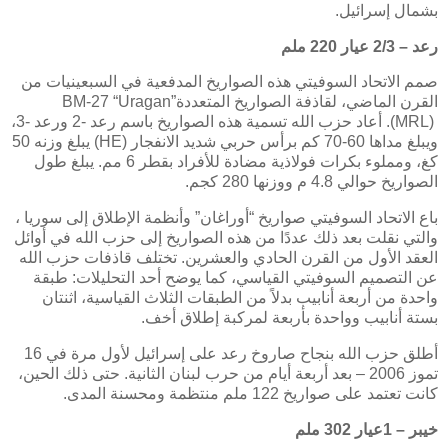
بشمال إسرائيل.
رعد – 2/3 عيار 220 ملم
صمم الاتحاد السوفيتي هذه الصواريخ المدفعية في السبعينيات من
القرن الماضي، لقاذفة الصواريخ المتعددة
BM-27 “Uragan”
(MRL)
. أعاد حزب الله تسمية هذه الصواريخ باسم رعد -2 ورعد -3،
ويبلغ مداها 60-70 كم برأس حربي شديد الانفجار
(HE)
يبلغ وزنه 50
كغ، ومملوء بكرات فولاذية مضادة للأفراد بقطر 6 مم. يبلغ طول
الصواريخ حوالي 4.8 م ووزنها 280 كجم.
باع الاتحاد السوفيتي صواريخ “أوراغان” وأنظمة الإطلاق إلى سوريا ،
والتي نقلت بعد ذلك عددًا من هذه الصواريخ إلى حزب الله في أوائل
العقد الأول من القرن الحادي والعشرين. تختلف قاذفات حزب الله
عن التصميم السوفيتي القياسي، كما يوضح أحد التحليلات: طبقة
واحدة من أربعة أنابيب بدلاً من الطبقات الثلاث القياسية، اثنتان
بستة أنابيب وواحدة بأربعة لمركبة إطلاق أخف
.
أطلق حزب الله بنجاح صاروخ رعد على إسرائيل لأول مرة في 16
تموز 2006 – بعد أربعة أيام من حرب لبنان الثانية. حتى ذلك الحين،
كانت تعتمد على صواريخ 122 ملم منتظمة ومحسنة المدى.
خيبر – 1عيار 302 ملم