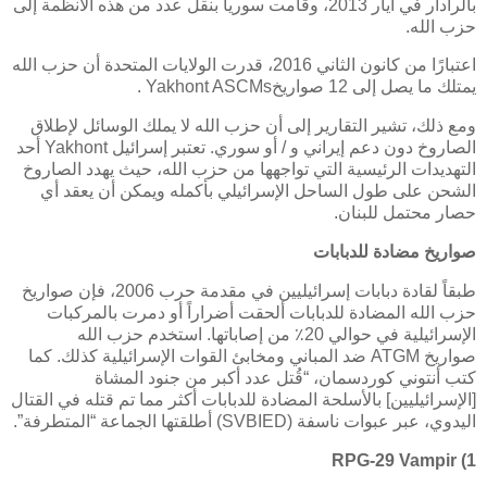
بالرادار في أيار 2013، وقامت سوريا بنقل عدد من هذه الأنظمة إلى
حزب الله.
اعتبارًا من كانون الثاني 2016، قدرت الولايات المتحدة أن حزب الله
يمتلك ما يصل إلى 12 صواريخ
Yakhont ASCMs
.
ومع ذلك، تشير التقارير إلى أن حزب الله لا يملك الوسائل لإطلاق
الصاروخ دون دعم إيراني و / أو سوري. تعتبر إسرائيل
Yakhont
أحد
التهديدات الرئيسية التي تواجهها من حزب الله، حيث يهدد الصاروخ
الشحن على طول الساحل الإسرائيلي بأكمله ويمكن أن يعقد أي
حصار محتمل للبنان.
صواريخ مضادة للدبابات
طبقاً لقادة دبابات إسرائيليين في مقدمة حرب 2006، فإن صواريخ
حزب الله المضادة للدبابات ألحقت أضراراً أو دمرت بالمركبات
الإسرائيلية في حوالي 20٪ من إصاباتها. استخدم حزب الله
صواريخ
ATGM
ضد المباني ومخابئ القوات الإسرائيلية كذلك. كما
كتب أنتوني كوردسمان، “قُتل عدد أكبر من جنود المشاة
[الإسرائيليين] بالأسلحة المضادة للدبابات أكثر مما تم قتله في القتال
اليدوي، عبر عبوات ناسفة (
SVBIED
) أطلقتها الجماعة “المتطرفة”.
RPG-29 Vampir
1)