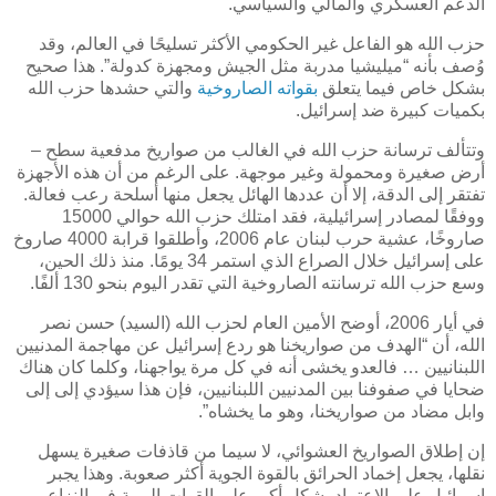
الدعم العسكري والمالي والسياسي
.
حزب الله هو الفاعل غير الحكومي الأكثر تسليحًا في العالم، وقد
وُصف بأنه “ميليشيا مدربة مثل الجيش ومجهزة كدولة”. هذا صحيح
بشكل خاص فيما يتعلق
بقواته الصاروخية
والتي حشدها حزب الله
بكميات كبيرة ضد إسرائيل
.
وتتألف ترسانة حزب الله في الغالب من صواريخ مدفعية سطح –
أرض صغيرة ومحمولة وغير موجهة. على الرغم من أن هذه الأجهزة
تفتقر إلى الدقة، إلا أن عددها الهائل يجعل منها أسلحة رعب فعالة.
ووفقًا لمصادر إسرائيلية، فقد امتلك حزب الله حوالي 15000
صاروخًا، عشية حرب لبنان عام 2006، وأطلقوا قرابة 4000 صاروخ
على إسرائيل خلال الصراع الذي استمر 34 يومًا. منذ ذلك الحين،
وسع حزب الله ترسانته الصاروخية التي تقدر اليوم بنحو 130 ألفًا.
في أيار 2006، أوضح الأمين العام لحزب الله (السيد) حسن نصر
الله، أن “الهدف من صواريخنا هو ردع إسرائيل عن مهاجمة المدنيين
اللبنانيين … فالعدو يخشى أنه في كل مرة يواجهنا، وكلما كان هناك
ضحايا في صفوفنا بين المدنيين اللبنانيين، فإن هذا سيؤدي إلى إلى
وابل مضاد من صواريخنا، وهو ما يخشاه”.
إن إطلاق الصواريخ العشوائي، لا سيما من قاذفات صغيرة يسهل
نقلها، يجعل إخماد الحرائق بالقوة الجوية أكثر صعوبة. وهذا يجبر
إسرائيل على الاعتماد بشكل أكبر على القوات البرية في النزاع.