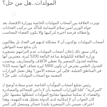
المولدات..هل من حل؟
توترت العلاقة بين أصحاب المولدات الخاصة ووزارة الاقتصاد بعد
جولة الوزير أمين سلام الميدانية للتأكّد من تركيب العدادات
وإعطائه فرصة أخيرة لتركيبها وإلا يكون القضاء المحاسب
أصحاب المولدات يؤكدون أن لا مشكلة لديهم في العداد بل يطالبون
بأن يدفع ثمنه المواطن
وكان سبق ذلك إعلان أصحاب المولدات عدم التزامهم بتسعيرة
وزارة الطاقة للكيلواط ساعة البالغة 5200 ليرة، معتبرين أنها
مخالفة لجدول التسعير ولا تغطي الأكلاف والمصاريف. وبحسب
الجدول العلمي يفترض أن تكون 5900 ليرة تضاف اليها نسبة 10%
في المناطق الجبلية. فإلى أين ستتجه الأمور؟ وهل تعمل الوزارات
المعنية مع أصحاب المولدات على حلّ؟
رئيس تجمّع أصحاب المولّدات الخاصة عبدو سعادة أوضح لـ
“المركزية”: “قلنا للوزارات المعنية بأن لا داعي للمحاكم والمصادرة
والقضاء، إذ يمكننا تسليمها مفاتيح المولّدات لتشغّلها بنفسها، لكن
كان الجواب أن لا إمكانية لدى الدولة بتحمّل هذه المهمة، وهذا
اعتراف ضمني بأن التسعيرة تكبدنا خسائر وسنصل إلى كسر