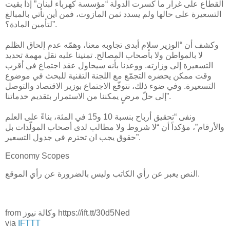
القطاع على غرار ما كسرت الدولة “مؤسسة كهرباء لبنان” إذا بقيت
التسعيرة على حالها ولم يسدد ثمن المازوت، فمن أين نأتي بالمبالغ
لتأمين المادة؟”.
وكشف أن “الوزير سلام أبدى تجاوبه معنا، وهمّه عدم إلحاق الظلم
لا بالمواطن ولا بأصحاب المصالح. تمنينا عليه نقل مهمة تحديد
التسعيرة إلى وزارته. ووعدنا بأنه سيحاول عقد اجتماع في أقرب
وقت ممكن يحضره التجمّع مع اللجنة التقنية للبحث في موضوع
التسعيرة. وفي ضوء ذلك، نتوقّع الاجتماع بوزير الاقتصاد والتوصل
إلى حلّ مرضٍ يمكننا من الاستمرار بتقديم خدماتنا”.
ونفى “تحقيق أرباح بنسبة 10 و15 في المئة، بناءً على العلم
والأرقام”، مؤكداً أن “لا شروط ولا مطالب لدى أصحاب المولّدات بل
حقوق يجب ان تحترم في جدول التسعير”.
Economy Scopes
النص يعبر عن رأي الكاتب وليس بالضرورة عن رأي الموقع.
from وكالة نيوز https://ift.tt/30d5Ned
via
IFTTT