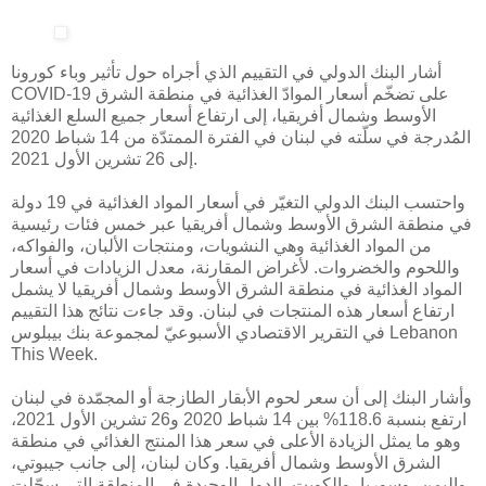
أشار البنك الدولي في التقييم الذي أجراه حول تأثير وباء كورونا
COVID-19 على تضخّم أسعار الموادّ الغذائية في منطقة الشرق
الأوسط وشمال أفريقيا، إلى ارتفاع أسعار جميع السلع الغذائية
المُدرجة في سلّته في لبنان في الفترة الممتدّة من 14 شباط 2020
إلى 26 تشرين الأول 2021.
واحتسب البنك الدولي التغيّر في أسعار المواد الغذائية في 19 دولة
في منطقة الشرق الأوسط وشمال أفريقيا عبر خمس فئات رئيسية
من المواد الغذائية وهي النشويات، ومنتجات الألبان، والفواكه،
واللحوم والخضروات. لأغراض المقارنة، معدل الزيادات في أسعار
المواد الغذائية في منطقة الشرق الأوسط وشمال أفريقيا لا يشمل
ارتفاع أسعار هذه المنتجات في لبنان. وقد جاءت نتائج هذا التقييم
في التقرير الاقتصادي الأسبوعيّ لمجموعة بنك بيبلوس Lebanon
This Week.
وأشار البنك إلى أن سعر لحوم الأبقار الطازجة أو المجمّدة في لبنان
ارتفع بنسبة 118.6% بين 14 شباط 2020 و26 تشرين الأول 2021،
وهو ما يمثل الزيادة الأعلى في سعر هذا المنتج الغذائي في منطقة
الشرق الأوسط وشمال أفريقيا. وكان لبنان، إلى جانب جيبوتي،
واليمن، وسوريا، والكويت، الدول الوحيدة في المنطقة التي سجّلت