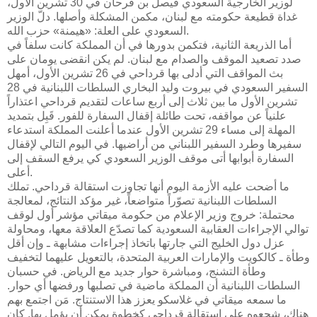
لوزير الخارجية السعودي فيصل بن فرحان في 30 تشرين الأول،
غداة قطيعة حكومته مع لبنان، مكمن المشكلة وأصلها. دلّ الوزير
السعودي على العلة: «هيمنة» حزب الله.
أما الذريعة الثانية، فتكمن بدورها في أن المملكة كانت سلفاً في
صدد تصعيد الموقف والصدام مع لبنان. لم يكن انقضى يومان على
بث المواقف التي أدلى بها قرداحي في 26 تشرين الأول، أمهل
السفير السعودي في بيروت وليد البخاري السلطات اللبنانية في 28
تشرين الأول ما بين ثلاث إلى أربع ساعات لتقديم قرداحي اعتذاراً
علنياً عن مواقفه، تحت طائلة إقفال السفارة للفور. قَبِل بتمديد
المهلة إلى مساء 29 تشرين الأول عندما أعلنت المملكة استدعاء
سفيرها وطرد السفير اللبناني من أراضيها. في اليوم التالي لإقفال
السفارة أبوابها أتى موقف الوزير السعودي كي يرفع السقف إلى
أعلى.
ما أضحت عليه الأزمة اليوم أنها تجاوزت استقالة قرداحي. تملك
السلطات اللبنانية تصوّراً متواضعاً، غير مؤكد النتائج، لمعالجة
محتملة: خروج وزير الإعلام من حكومة ميقاتي مؤشر أول لوقف
توالي الإجراءات العقابية السعودية كما تصدّع العلاقة معها، ومحاولة
عزل دول الخليج التي جارتها باتخاذ إجراءات مشابهة ـ وإن أقل
وطأة ـ كالكويت والإمارات العربية المتحدة، بالتعويل عليهما لتخفيف
وطأة التشنج، ومباشرة حوار جديد مع الرياض. في حسبان
السلطات اللبنانية أن المملكة ماضية في تصلبها ورفضها أي حوار.
ما سمعه ميقاتي في غلاسكو يعزز هذا الاستنتاج. مَن اجتمع بهم
هناك، شجعوه على استقالة قرداحي كخطوة يمكن أن يؤمل بها. كان