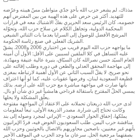
مذذاك، لم يشعر حزب الله بأحدٍ جدّي متواطئ مسّ هيبته وعرّضه
للتهديد. أكثر مَن حرص على هذه الهيبة من بين المفترض أنهم
خصومه، كان الرئيس سعد الحريري بفكّ الاشتباك معه في قرارات
المحكمة الدولية، وتجاهل الكلام عن سلاح حزب الله، وتحوّله
المرشح الأفضل للوصول إلى السرايا بعدما بات الثنائي الشيعي
الشريك الفعلي في صنع رئاسة الحكومة.
ما يواجهه حزب الله اليوم قريب من اختباري 2006 و2008. يشقّ
عليه التساهل في كلا الملفين لسببين على الأقل: الأول أن أمينه
العام السيّد حسن نصرالله كان السبّاق، بنبرة عالية عنيفة ومهدّدة،
إلى مهاجمة المحقق العدلي والطعن في دوره وطلب إقالته على
نحو صريح. لا يقلّ السبب الثاني عن الأول أهمية لارتباطه بمغزى
قطيعة السعودية لبنان، وفرضها عقوبات عليه، كما لو أنها اعتراف
بأنها صارت في مواجهة مباشرة مع حزب الله على أرضه. بذلك
يمسي الحلّ المقترح باستقالة قرداحي هامشياً غير ذي شأن أو بال.
يعلّق المشكلة ولا يحلها.
لدى حزب الله ذريعتان تحملانه على الاعتقاد أن المواجهة مفتوحة
وكانت تحتاج إلى شرارة. مصدر الذريعة الأولى، تبعاً لمعلومات
يملكها، إخفاق الحوار السعودي – الإيراني لمجرد وصوله إلى بند
مناقشة حرب اليمن. طلب السعوديون الخوض فيه، فردّ الإيرانيون
بأنهم غير معنيين، ناصحين محاوريهم بالاتصال بالحوثيين وحزب الله
بصفتهما مرجعية الحل. سرعان ما وجد الحزب في الموقف الأخير