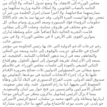
مجلس الوزراء إلى الانعقاد، ولا وضع جدول أعماله، ولا التأكد من
التئامه بالنصاب القانوني، ولا امتلاك غالبية وزارية تمكّنهما من
ممارستهما صلاحياتهما، ولا أخيراً ضمان إمرار الجلسة من غير أن
تنفجر. مع أنها ليست المرة الأولى، وقد خبرتها منذ ما بعد عام 2005
حكومات الرؤساء فؤاد السنيورة وسعد الحريري وتمام سلام، كل
على نحو مختلف في ظروف متباينة، وصلت الآن إلى ميقاتي.
قدّمت التجربة الحالية دليلاً إضافياً على حكم وسلطة يُداران
بموازين القوى على الأرض، لا في مجلس الوزراء، ولا في متن
دستور خائب.
رغم جرعات الدعم الدولية التي عاد بها رئيس الحكومة من مؤتمر
المناخ في غلاسكو، جزمت بالوقوف إلى جانبه ومنعه من التنحّي
والتعاطف معه في أزمة تدهور العلاقات اللبنانية ـ الخليجية، لم
يسعه إلى الآن إيجاد طريقة للوصول إلى أسهل الحلول. وهو إقناع
الثنائي الشيعي بالعودة إلى جلسات مجلس الوزراء. في غلاسكو
سمع ميقاتي من المسؤولين الدوليين ثلاث نصائح بضرورة الإقدام
عليها بلا تردّد: إجراء الانتخابات النيابية في موعدها، التفاوض مع
صندوق النقد الدولي، تجنب الفراغ الدستوري في البلاد أياً تكن وطأة
الضغوط التي يجبهها. أما ما رام الحصول عليه، وقد تيقن صعوبته،
فتمكّن الأميركيين والفرنسيين من فتح حوار بين لبنان والسعودية.
بينما لا يزال الرئيس إيمانويل ماكرون ينتظر من الرياض موعداً
لزيارتها ومقابلة ولي العهد محمد بن سلمان، امتنع الرئيس الأميركي
جو بايدن عن تحديد موعد للاجتماع بولي العهد ما حال دون مشاركة