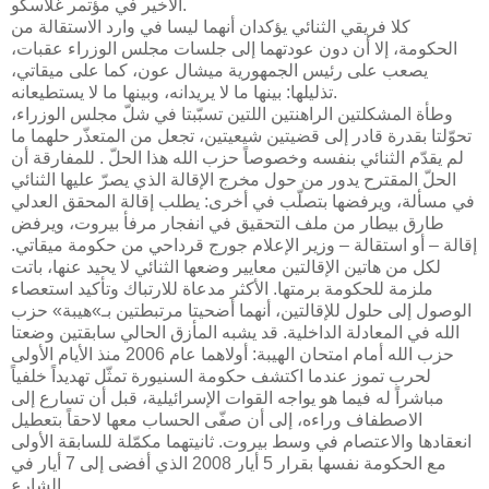
الأخير في مؤتمر غلاسكو.
كلا فريقي الثنائي يؤكدان أنهما ليسا في وارد الاستقالة من
الحكومة، إلا أن دون عودتهما إلى جلسات مجلس الوزراء عقبات،
يصعب على رئيس الجمهورية ميشال عون، كما على ميقاتي،
تذليلها: بينها ما لا يريدانه، وبينها ما لا يستطيعانه.
وطأة المشكلتين الراهنتين اللتين تسبّبتا في شلّ مجلس الوزراء،
تحوّلتا بقدرة قادر إلى قضيتين شيعيتين، تجعل من المتعذّر حلهما ما
لم يقدّم الثنائي بنفسه وخصوصاً حزب الله هذا الحلّ . للمفارقة أن
الحلّ المقترح يدور من حول مخرج الإقالة الذي يصرّ عليها الثنائي
في مسألة، ويرفضها بتصلّب في أخرى: يطلب إقالة المحقق العدلي
طارق بيطار من ملف التحقيق في انفجار مرفأ بيروت، ويرفض
إقالة – أو استقالة – وزير الإعلام جورج قرداحي من حكومة ميقاتي.
لكل من هاتين الإقالتين معايير وضعها الثنائي لا يحيد عنها، باتت
ملزمة للحكومة برمتها. الأكثر مدعاة للارتباك وتأكيد استعصاء
الوصول إلى حلول للإقالتين، أنهما أضحيتا مرتبطتين بـ»هيبة» حزب
الله في المعادلة الداخلية. قد يشبه المأزق الحالي سابقتين وضعتا
حزب الله أمام امتحان الهيبة: أولاهما عام 2006 منذ الأيام الأولى
لحرب تموز عندما اكتشف حكومة السنيورة تمثّل تهديداً خلفياً
مباشراً له فيما هو يواجه القوات الإسرائيلية، قبل أن تسارع إلى
الاصطفاف وراءه، إلى أن صفّى الحساب معها لاحقاً بتعطيل
انعقادها والاعتصام في وسط بيروت. ثانيتهما مكمّلة للسابقة الأولى
مع الحكومة نفسها بقرار 5 أيار 2008 الذي أفضى إلى 7 أيار في
الشارع.