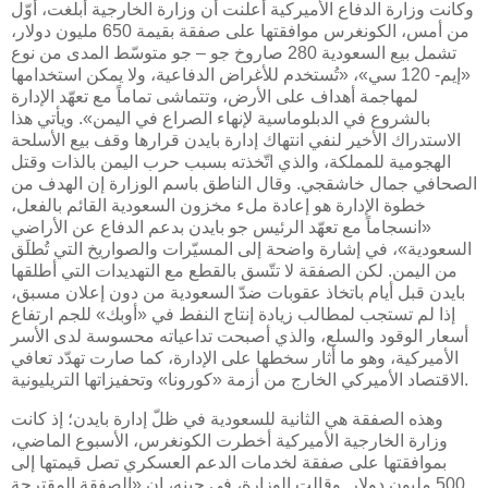
وكانت وزارة الدفاع الأميركية أعلنت أن وزارة الخارجية أبلغت، أوّل
من أمس، الكونغرس موافقتها على صفقة بقيمة 650 مليون دولار،
تشمل بيع السعودية 280 صاروخ جو – جو متوسّط المدى من نوع
«إيم- 120 سي»، «تُستخدم للأغراض الدفاعية، ولا يمكن استخدامها
لمهاجمة أهداف على الأرض، وتتماشى تماماً مع تعهّد الإدارة
بالشروع في الدبلوماسية لإنهاء الصراع في اليمن». ويأتي هذا
الاستدراك الأخير لنفي انتهاك إدارة بايدن قرارها وقف بيع الأسلحة
الهجومية للمملكة، والذي اتّخذته بسبب حرب اليمن بالذات وقتل
الصحافي جمال خاشقجي. وقال الناطق باسم الوزارة إن الهدف من
خطوة الإدارة هو إعادة ملء مخزون السعودية القائم بالفعل،
«انسجاماً مع تعهّد الرئيس جو بايدن بدعم الدفاع عن الأراضي
السعودية»، في إشارة واضحة إلى المسيّرات والصواريخ التي تُطلَق
من اليمن. لكن الصفقة لا تتّسق بالقطع مع التهديدات التي أطلقها
بايدن قبل أيام باتخاذ عقوبات ضدّ السعودية من دون إعلان مسبق،
إذا لم تستجب لمطالب زيادة إنتاج النفط في «أوبك» للجم ارتفاع
أسعار الوقود والسلع، والذي أصبحت تداعياته محسوسة لدى الأسر
الأميركية، وهو ما أثار سخطها على الإدارة، كما صارت تهدّد تعافي
الاقتصاد الأميركي الخارج من أزمة «كورونا» وتحفيزاتها التريليونية.
وهذه الصفقة هي الثانية للسعودية في ظلّ إدارة بايدن؛ إذ كانت
وزارة الخارجية الأميركية أخطرت الكونغرس، الأسبوع الماضي،
بموافقتها على صفقة لخدمات الدعم العسكري تصل قيمتها إلى
500 مليون دولار. وقالت الوزارة، في حينه، إن «الصفقة المقترحة