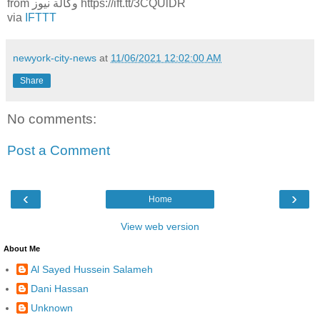
from وكالة نيوز https://ift.tt/3CQUlDR
via
IFTTT
newyork-city-news
at
11/06/2021 12:02:00 AM
Share
No comments:
Post a Comment
‹
›
Home
View web version
About Me
Al Sayed Hussein Salameh
Dani Hassan
Unknown