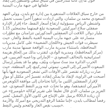
حول ما إن كانتا مندرجتَين في سياق سعي واشنطن إلى إنقاذ
حلفائها في جبهة مأرب اليمنية
من خارج سياق العلاقات المتدهورة بين إدارة جو بايدن، وولي العهد
السعودي محمد بن سلمان، والتي ازدادت تدهوراً أخيراً بسبب تحميل
واشنطن الرياض مسؤولية ارتفاع أسعار النفط، جاء إقرار الإدارة
صفقتَي سلاح أميركيتَين للسعودية تبلغ قيمتهما مجتمعتَين 1.15
مليار دولار. اللافت أن الصفقتَين المذكورتَين تتزامنان مع تطوّرات
متسارعة على جبهة مأرب اليمنية الغنية بالنفط والغاز، حيث
سيطرت قوات الجيش و«اللجان الشعبية» على كامل مديريات
المحافظة، باستثناء مديرية مأرب، الواقعة ضمنها مدينة مأرب
(مركز المحافظة)، ومديرية الوادي، لتقترب بذلك من إلحاق هزيمة
استراتيجية بالتحالف السعودي – الإماراتي وداعميه الغربيين، في
الحرب الدائرة منذ ستّ سنوات ونيّف، وهو ما قد يفسّر إرسال
المبعوث الأميركي إلى اليمن، تيموثي ليندركينغ، إلى المنطقة، حيث
صارت زياراته تقتصر على الأوقات التي تشعر السعودية فيها بأنها
أصبحت في الزاوية، لإنقاذ ما يمكن إنقاذه. تفسيرٌ آخر مكمّل أو موازٍ
لإقرار الصفقتَين اللتين ما زالتا تحتاجان إلى موافقة الكونغرس
الأميركي لتنفيذهما، وهو ما تحدّث عنه وزير النفط السعودي، عبد
العزيز بن سلمان، الذي قال تعليقاً على تقرير لوكالة «بلومبرغ» عن
أن زيادة الـ400 برميل على الإنتاج في كانون الأول المقبل، تُعتبر
رفضاً لمطالب بايدن، «إننا نسّقنا الرفع التدريجي مع أميركا، والأزمة
بسبب نقص الغاز والفحم وليس النفط».