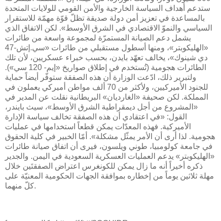
ستدعم أهداف السياسة الخارجية والأمن القومي للولايات المتحدة
بالمساعدة في تعزيز أمن دولة صديقة تظلّ قوّة مهمّة للاستقرار
السياسي والنموّ الاقتصادي في الشرق الأوسط». لكن الاتفاق الذي
يشمل دعم الصيانة المستمرّة لمجموعة واسعة من طائرات
«الهليكوبتر»، ومنها أسطول مستقبلي من طائرات «سي.إتش-47
دي شينوك»، يخالف تعهّد بايدن، بحسب خبراء عسكريين، لأن تلك
الطائرات هجومية (تُستخدم في إطلاق صواريخ «إيم- 120 سي»).
ولتبرير ذلك، ادّعت الوزارة أن هذه الصفقة ستوفّر أيضاً حماية
للجنود الأميركيين، ولأكثر من 70 ألف مواطن أميركي يعملون في
المملكة. لكن صحيفة «الغارديان» البريطانية نقلت عن المدير في
«المشروع من أجل ديمقراطية الشرق الأوسط»، سيث بايندر،
القول: «في اعتقادي أن هذه الصفقة تخالف سياسة الإدارة
الأميركية. فهذه المعدّات يمكن قطعاً استخدامها في عمليات
هجومية. لذا أرى أن الأمر يمثّل مشكلة». أمّا الخبير في كلية الحقوق
في جامعة كولومبيا، طوني ويلسون، فيرى أن اتفاق صيانة طائرات
«الهليكوبتر» يدعم العمليات العسكرية السعودية في اليمن. والجدير
ذكره أخيراً أنه ما زال يمكن للكونغرس اعتراض الصفقتَين خلال
مهلة ثلاثين يوماً من إخطاره بموافقة الجهات الحكومية المعنيّة على
كلّ منهما.