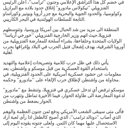
في خضم كل هذا التراشق الإعلامي وجنون ’’ترامب’’، أعلن الرئيس
الفنزويلي ’’نيكولاس مادورو’’ إغلاق حدود بلاده مع البرازيل
وكولومبيا، والحدود الجوية والبحرية مع جزر أروبا وبونير وكوراساو
التابعة للسلطات الهولندية في البحر الكاريبي.
المنطقة الى مزيد من شد الحبال بين أمريكا وروسيا، وتتوسطهم
فنزويلا.حيث اتهم وزير الخارجية الفنزويلي ’’خورخي أرياسا’’
الولايات المتحدة وحلفاءها، بشراء أسلحة للمعارضة الفنزويلية من
أوروبا الشرقية، بهدف إشعال فتيل الحرب في البلاد وإغراقها بحرب
أهلية.
يأتي ذلك في ظل حرب كلامية وتصريحات إعلامية والتهديد
باستخدام القوة العسكرية من قبل موسكو و واشنطن، بعد
معلومات عن حشود عسكرية أمريكية على الحدود الفنزويلية، في
محاولة من واشنطن لإطلاق حرب الإلغاء على ’’مادورو’’ وحكمه.
موسكو ترفض أي تدخل عسكري في فنزويلا، وتنشط مع ’’مادورو’’
لدعوة المعارضة الى طاولة الحوار، فيما الأخيرة تماطل وتتهرب من
الحوار بضغط من واشنطن.
فألى متى سيبقى الشعب الأمريكي يدفع ثمن جنون العظمة والوهم
الذي أصاب ’’دونالد ترامب’’، الذي أصبح كالطفل اذا رأى لعبة اراد
الاستحصال عليها مهما كان الثمن. ولعلى جنونه يقوده اليوم إلى