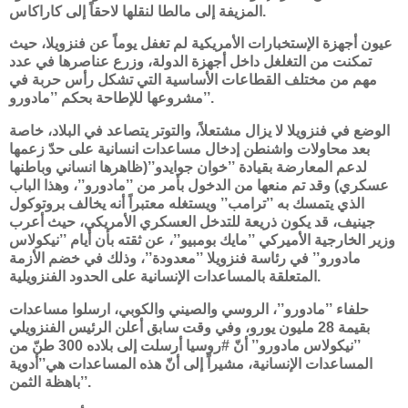
المزيفة إلى مالطا لنقلها لاحقاً إلى كاراكاس.
عيون أجهزة الإستخبارات الأمريكية لم تغفل يوماً عن فنزويلا، حيث
تمكنت من التغلغل داخل أجهزة الدولة، وزرع عناصرها في عدد
مهم من مختلف القطاعات الأساسية التي تشكل رأس حربة في
مشروعها للإطاحة بحكم ’’مادورو’’.
الوضع في فنزويلا لا يزال مشتعلاً، والتوتر يتصاعد في البلاد، خاصة
بعد محاولات واشنطن إدخال مساعدات انسانية على حدّ زعمها
لدعم المعارضة بقيادة ’’خوان جوايدو’’(ظاهرها انساني وباطنها
عسكري) وقد تم منعها من الدخول بأمر من ’’مادورو’’، وهذا الباب
الذي يتمسك به ’’ترامب’’ ويستغله معتبراً أنه يخالف بروتوكول
جينيف، قد يكون ذريعة للتدخل العسكري الأمريكي، حيث أعرب
وزير الخارجية الأميركي ’’مايك بومبيو’’، عن ثقته بأن أيام ’’نيكولاس
مادورو’’ في رئاسة فنزويلا ’’معدودة’’، وذلك في خضم الأزمة
المتعلقة بالمساعدات الإنسانية على الحدود الفنزويلية.
حلفاء ’’مادورو’’، الروسي والصيني والكوبي، ارسلوا مساعدات
بقيمة 28 مليون يورو، وفي وقت سابق أعلن الرئيس الفنزويلي
’’نيكولاس مادورو’’ أنّ #روسيا أرسلت إلى بلاده 300 طنّ من
المساعدات الإنسانية، مشيراً إلى أنّ هذه المساعدات هي’’أدوية
باهظة الثمن’’.