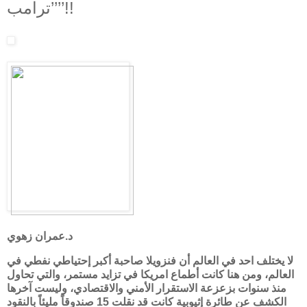
’’ترامب’’!!
د.عمران زهوي
لا يختلف احد في العالم أن فنزويلا صاحبة أكبر إحتياطي نفطي في
العالم، ومن هنا كانت أطماع امريكا في تزايد مستمر، والتي تحاول
منذ سنوات بزعزعة الاستقرار الأمني والاقتصادي، وليست آخرها
الكشف عن طائرة إثيوبية كانت قد نقلت 15 صندوقاً مليئاً بالنقود