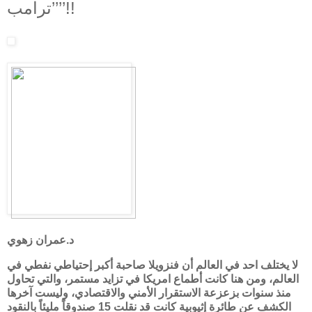
’’ترامب’’!!
د.عمران زهوي
لا يختلف احد في العالم أن فنزويلا صاحبة أكبر إحتياطي نفطي في
العالم، ومن هنا كانت أطماع امريكا في تزايد مستمر، والتي تحاول
منذ سنوات بزعزعة الاستقرار الأمني والاقتصادي، وليست آخرها
الكشف عن طائرة إثيوبية كانت قد نقلت 15 صندوقاً مليئاً بالنقود