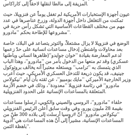
المزيفة إلى مالطا لنقلها لاحقاً إلى كاراكاس.
عيون أجهزة الإستخبارات الأمريكية لم تغفل يوماً عن فنزويلا، حيث
تمكنت من التغلغل داخل أجهزة الدولة، وزرع عناصرها في عدد
مهم من مختلف القطاعات الأساسية التي تشكل رأس حربة في
مشروعها للإطاحة بحكم ’’مادورو’’.
الوضع في فنزويلا لا يزال مشتعلاً، والتوتر يتصاعد في البلاد، خاصة
بعد محاولات واشنطن إدخال مساعدات انسانية على حدّ زعمها
لدعم المعارضة بقيادة ’’خوان جوايدو’’(ظاهرها انساني وباطنها
عسكري) وقد تم منعها من الدخول بأمر من ’’مادورو’’، وهذا الباب
الذي يتمسك به ’’ترامب’’ ويستغله معتبراً أنه يخالف بروتوكول
جينيف، قد يكون ذريعة للتدخل العسكري الأمريكي، حيث أعرب
وزير الخارجية الأميركي ’’مايك بومبيو’’، عن ثقته بأن أيام ’’نيكولاس
مادورو’’ في رئاسة فنزويلا ’’معدودة’’، وذلك في خضم الأزمة
المتعلقة بالمساعدات الإنسانية على الحدود الفنزويلية.
حلفاء ’’مادورو’’، الروسي والصيني والكوبي، ارسلوا مساعدات
بقيمة 28 مليون يورو، وفي وقت سابق أعلن الرئيس الفنزويلي
’’نيكولاس مادورو’’ أنّ #روسيا أرسلت إلى بلاده 300 طنّ من
المساعدات الإنسانية، مشيراً إلى أنّ هذه المساعدات هي’’أدوية
باهظة الثمن’’.