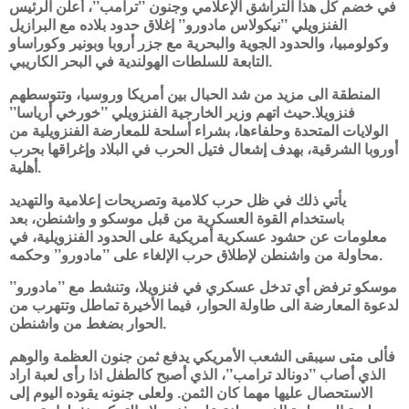
في خضم كل هذا التراشق الإعلامي وجنون ’’ترامب’’، أعلن الرئيس
الفنزويلي ’’نيكولاس مادورو’’ إغلاق حدود بلاده مع البرازيل
وكولومبيا، والحدود الجوية والبحرية مع جزر أروبا وبونير وكوراساو
التابعة للسلطات الهولندية في البحر الكاريبي.
المنطقة الى مزيد من شد الحبال بين أمريكا وروسيا، وتتوسطهم
فنزويلا.حيث اتهم وزير الخارجية الفنزويلي ’’خورخي أرياسا’’
الولايات المتحدة وحلفاءها، بشراء أسلحة للمعارضة الفنزويلية من
أوروبا الشرقية، بهدف إشعال فتيل الحرب في البلاد وإغراقها بحرب
أهلية.
يأتي ذلك في ظل حرب كلامية وتصريحات إعلامية والتهديد
باستخدام القوة العسكرية من قبل موسكو و واشنطن، بعد
معلومات عن حشود عسكرية أمريكية على الحدود الفنزويلية، في
محاولة من واشنطن لإطلاق حرب الإلغاء على ’’مادورو’’ وحكمه.
موسكو ترفض أي تدخل عسكري في فنزويلا، وتنشط مع ’’مادورو’’
لدعوة المعارضة الى طاولة الحوار، فيما الأخيرة تماطل وتتهرب من
الحوار بضغط من واشنطن.
فألى متى سيبقى الشعب الأمريكي يدفع ثمن جنون العظمة والوهم
الذي أصاب ’’دونالد ترامب’’، الذي أصبح كالطفل اذا رأى لعبة اراد
الاستحصال عليها مهما كان الثمن. ولعلى جنونه يقوده اليوم إلى