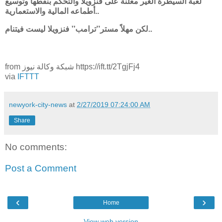
لعبة السيطرة الغير معلنة على فنزويلا والتحكم بنفطها وتوسيع
أطماعه المالية والاستعمارية..
لكن مهلاً مستر’’ترامب’’ فنزويلا ليست فيتنام..
from شبكة وكالة نيوز https://ift.tt/2TgjFj4
via
IFTTT
newyork-city-news
at
2/27/2019 07:24:00 AM
Share
No comments:
Post a Comment
‹
›
Home
View web version