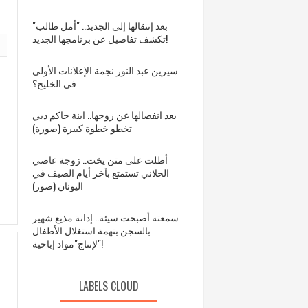
بعد إنتقالها إلى الجديد.. "أمل طالب"
تكشف تفاصيل عن برنامجها الجديد!
سيرين عبد النور نجمة الإعلانات الأولى
في الخليج؟
بعد انفصالها عن زوجها.. ابنة حاكم دبي
تخطو خطوة كبيرة (صورة)
أطلت على متن يخت.. زوجة عاصي
الحلاني تستمتع بآخر أيام الصيف في
اليونان (صور)
سمعته أصبحت سيئة.. إدانة مذيع شهير
بالسجن بتهمة استغلال الأطفال
لإنتاج"مواد إباحية"!
LABELS CLOUD