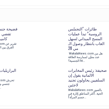
طائرات “التجسّس
فضيحة جنسي
الروسية” تبدأ عمليات
تقضي ع
المسح الميداني لسهل
كامي
الغاب بانتظار وصول الـ
s.com
مي 28
الفرق بين ا
WakalaNews.com هل من
عدد معيّن لممارسة العلاقة
الجنسية؟ ht…
صحيفة: رئيس المخابرات
البرازيليات
الالمانية يقول إن
السلفيين يحاولون تجنيد
s.com
لاجئين
جنسي وم
تلفزيو
WakalaNews.com بالصور
الحية..أكثر المناطق إثارة في
جسم المرأة أ…