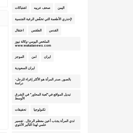
اليمن
صحف عربيه
اشتباكات
إحذري الأطعمة التي تخفّض الرغبة الجنسية!
القدس
الطقس
اعتقال
الملخص اليومي-وكالة نيوز
www.wakalanews.com
ايران
امن
الموجز
ايران السعودية
بالصور..صدر المرأة هو الأكثر إغراء للرجل-
دراسة
تبديل المواقع في"لعبة المحاور" في الشرق
الأوسط
تكنولوجيا
تحقيقات
ثدي المرأة يجذب أعين معظم الرجال.. تفسير
علمي لهذا التأثير الأنثوي