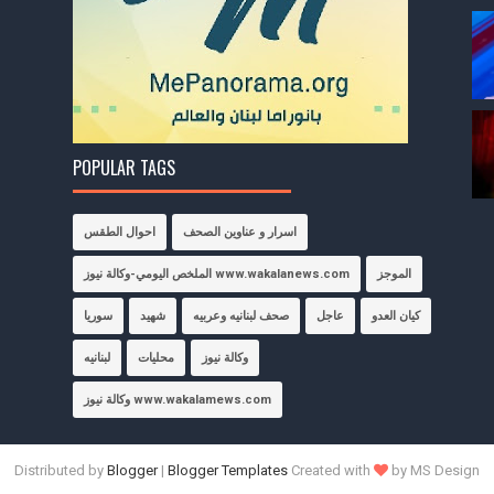
POPULAR TAGS
اسرار و عناوين الصحف
احوال الطقس
الموجز
الملخص اليومي-وكالة نيوز www.wakalanews.com
كيان العدو
عاجل
صحف لبنانيه وعربيه
شهيد
سوريا
وكالة نيوز
محليات
لبنانيه
وكالة نيوز www.wakalamews.com
Distributed by
Blogger
|
Blogger Templates
Created with
by MS Design