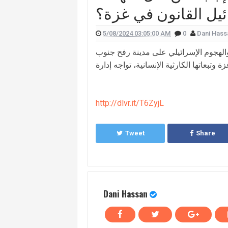
يل القانون في غزة؟
 علّقت هيفا وهبي على تفجير "البيجر"؟
 الممثل يورغو شلهوب تنتشر تعرفوا إليها
5/08/2024 03:05:00 AM
0
Dani Hass
لقناة التي تعمل فيها هذا ما قالته (صورة)
لهجوم الإسرائيلي على مدينة رفح جنوب
زة وتبعاتها الكارثية الإنسانية، تواجه إدارة
ات "أميركا غوت تالنت" فمن هي؟ (صورة)
لان يدخلان القفص الذهبي في روما (صور)
http://dlvr.it/T6ZyjL
سعيدي وزوجها وسام بريدي: أحبك (فيديو)
للبنانيّ بالهجرة إلى كندا؟.. إليكم ما كشفه
Tweet
Share
Dani Hassan