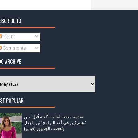
BSCRIBE TO
Posts
Comments
OG ARCHIVE
ST POPULAR
تقدمه مذيعة لبنانية.."لعبة قُبل" بين
مُشتركين في أحد البرامج تُثير الجدل
وتُغضب الجمهور (فيديو)