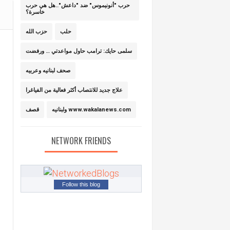
حرب "أنونيموس" ضد "داعش"..هل هي حرب
خاسرة؟
حلب
حزب الله
سلمى حايك: ترامب حاول مواعدتي … ورفضت
صحف لبنانيه وعربيه
علاج جديد للانتصاب أكثر فعالية من الفياغرا
ولبنانيه www.wakalanews.com
قصف
NETWORK FRIENDS
Follow this blog