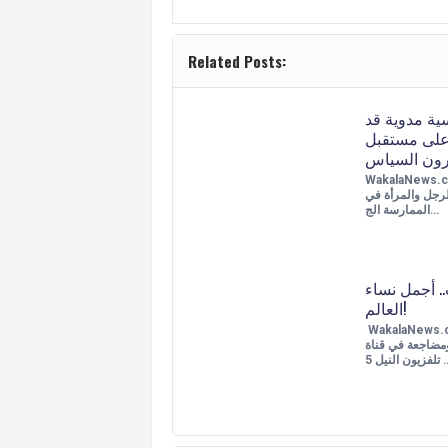
Related Posts:
ة مدوية قد
لى مستقبل
رون السياس
WakalaNew تقرير عن
لرجل والمرأة في
الممارسة الج…
.. أجمل نساء
العالم!
WakalaNew تحرش
ضاجعة في قناة
ن النيل 5 …