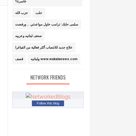
خاسرة؟
حلب
حزب الله
سلمى حايك: ترامب حاول مواعدتي … ورفضت
صحف لبنانيه وعربيه
علاج جديد للانتصاب أكثر فعالية من الفياغرا
ولبنانيه www.wakalanews.com
قصف
NETWORK FRIENDS
Follow this blog