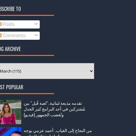
BSCRIBE TO
Posts
Comments
OG ARCHIVE
ST POPULAR
تقدمه مذيعة لبنانية.."لعبة قُبل" بين
مُشتركين في أحد البرامج تُثير الجدل
وتُغضب الجمهور (فيديو)
من النجاح إلى الغياب.. أحمد عزمي يوجه
نداء استغاثة للفنانين!