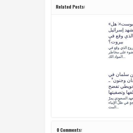
Related Posts:
«جيروزاليم بوست»: هل
شهد إسرائيل
كالذي وقع في
بيروت؟
مروع الذي وقع في
ضوء على مخاطر
المواد الك…
ن سلمان في
ان وجنون” ..
لحويطي تفضح
ها وتصفيتها
لعهد السعودي يمرّ
ةٍ في ظلّ الإنباء
المت…
0 Comments: