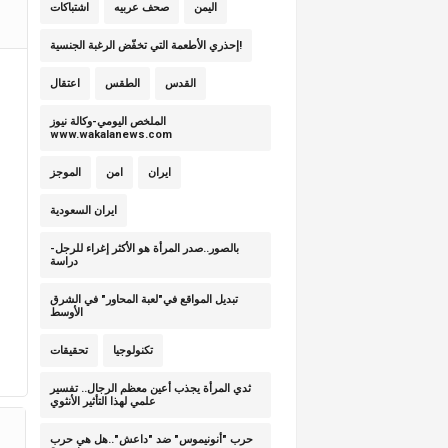
اليمن
صحف عربيه
اشتباكات
إحذري الأطعمة التي تخفّض الرغبة الجنسية!
القدس
الطقس
اعتقال
الملخص اليومي-وكالة نيوز
www.wakalanews.com
ايران
امن
الموجز
ايران السعودية
بالصور..صدر المرأة هو الأكثر إغراء للرجل-
دراسة
تبديل المواقع في"لعبة المحاور" في الشرق
الأوسط
تكنولوجيا
تحقيقات
ثدي المرأة يجذب أعين معظم الرجال.. تفسير
علمي لهذا التأثير الأنثوي
حرب "أنونيموس" ضد "داعش"..هل هي حرب