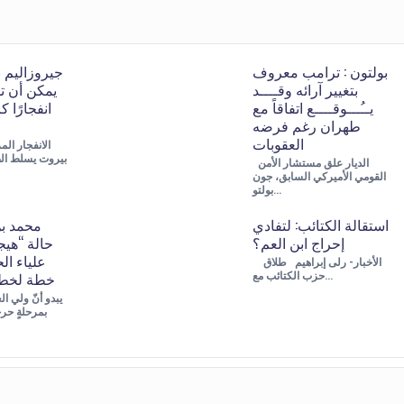
بولتون : ترامب معروف
بتغيير آرائه وقــــد
يمكن أن ت
يــُـــوقــــع اتفاقاً مع
انفجارًا 
طهران رغم فرضه
العقوبات
الانفجار ال
بيروت يسلط ال
الديار علق مستشار الأمن
القومي الأميركي السابق، جون
بولتو…
استقالة الكتائب: لتفادي
محمد ب
إحراج ابن العم؟
حالة “هيج
علياء ا
الأخبار- رلى إبراهيم طلاق
خطة لخطف
حزب الكتائب مع…
يبدو أنّ ولي ا
بمرحلةٍ حرج