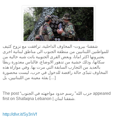
شفقنا- بيروت- المخاوف الداخلية، ترافقت مع نزوح كثيف
للمواطنين اللبنانيين من منطقة الجنوب الى مناطق لبنانية اخرى
يعتبرونها اكثر امانا، وبعض القرى الجنوبية باتت شبه خالية من
سكانها، وذلك خشية من تدهور الاوضاع، فالناس معذورة ربطا
بالعديد من التجارب السابقة التي مرت بها. وفي موازاة هذه
المخاوف تتبدّى حالة رافضة للدخول في حرب، ليست محصورة
بفئة معينة من اللبنانيين، بل […]
The post “حزب الله” رسم حدود مواجهته في الجنوب appeared
first on Shafaqna Lebanon | شفقنا لبنان.
http://dlvr.it/Sy3nVf