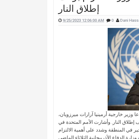
إطلاق النار
 علّقت هيفا وهبي على تفجير "البيجر"؟
 الممثل يورغو شلهوب تنتشر تعرفوا إليها
9/25/2023 12:06:00 AM
0
Dani Hass
لقناة التي تعمل فيها هذا ما قالته (صورة)
ات "أميركا غوت تالنت" فمن هي؟ (صورة)
لان يدخلان القفص الذهبي في روما (صور)
سعيدي وزوجها وسام بريدي: أحبك (فيديو)
للبنانيّ بالهجرة إلى كندا؟.. إليكم ما كشفه
عا وزير خارجية أرمينيا آرارات ميرزويان،
 إطلاق النار. وأشارت الأمم المتحدة في
خير في المنطقة وشدد على أهمية الالتزام
أذربيجانية الثلاثاء الماضي، […] The post غوتيريش دعا