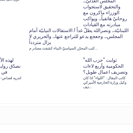
المجلس العدليّ…
والتحقيق لاستجواب
الوزراء ماكرون مع
روحانيّ هاتفياً… ويواكب
مبادرته مع القيادات
اللبنانيّة… ونصرالله يطلّ غداً / الاستقالات النيابيّة أمام
المجلس… وجعجع يدعو للتراجع عنها… والحريري لا
يزال متردداً
كتب المحرّر السياسيّ-البناء كشفت مصادر م…
ثوابت “حزب الله”
لهذه الأ
الحكومية وأربع لاءات
نصدّق رواي
وتصريف اعمال طويل؟
في إ
كاتب المقال : “اللواء” اذا كان
وكيل وزارة الخارجية الأميركي
ديف…