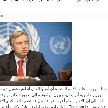
كيف
شقراء جميلة تشبه الأوروبيات.. صورة لابنة
an
قرار مُفاجئ.. إعلامية شهيرة تُعلن إنهاء تعاقدها مع ا
عُثر على جثتها ملقاة أسفل جسر.. وفاة إحدى متسابق
بأجواء مليئة بالحب والرومانسية... ممث
بالقبلات... لحظات رومانسيّة بين ريم ال
بالفيديو هل يُفكّر هذا الفنان ا
قنا- بيروت- أعلنت الأمم المتحدة أن أمينها العام، أنطونيو غوتيريش، د
ووزير خارجية أذربيجان، جيهون بيراموف، إلى ضرورة الالتزام بوقف
بيانها، الى إن “الأمين العام أعرب عن قلقه إزاء التصعيد العسكري الأ
الصارم بوقف إطلاق النار”. وكانت أعلنت وزارة الدفاع ال