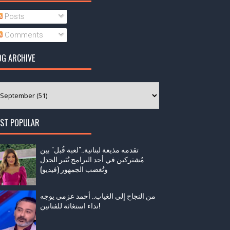
Posts
Comments
OG ARCHIVE
ST POPULAR
تقدمه مذيعة لبنانية.."لعبة قُبل" بين
مُشتركين في أحد البرامج تُثير الجدل
وتُغضب الجمهور (فيديو)
من النجاح إلى الغياب.. أحمد عزمي يوجه
نداء استغاثة للفنانين!