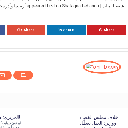
أرمينيا وأذربيجان إلى ضرورة الالتزام بوقف إطلاق النار appeared first on Shafaqna Lebanon | شفقنا لبنان.
Share
Share
Share
خلاف مجلس القضاء
الحريري: لا لنواف سلام!
ووزيرة العدل يعطّل
دون أدنى شك 