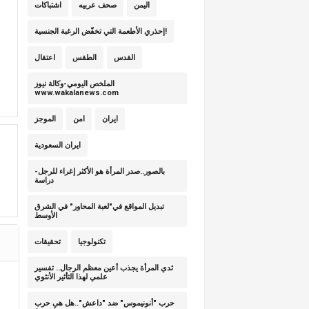
اليمن
صحف عربيه
اشتباكات
إحذري الأطعمة التي تخفّض الرغبة الجنسية!
القدس
الطقس
اعتقال
الملخص اليومي-وكالة نيوز
www.wakalanews.com
ايران
امن
الموجز
ايران السعودية
بالصور..صدر المرأة هو الأكثر إغراء للرجل-
دراسة
تبديل المواقع في"لعبة المحاور" في الشرق
الأوسط
تكنولوجيا
تحقيقات
ثدي المرأة يجذب أعين معظم الرجال.. تفسير
علمي لهذا التأثير الأنثوي
حرب "أنونيموس" ضد "داعش"..هل هي حرب