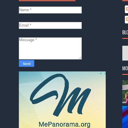
BL
MO