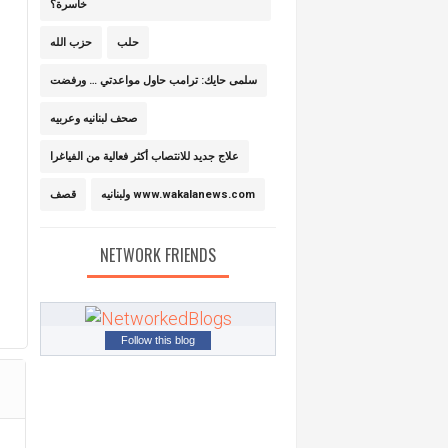
خاسرة؟
حلب
حزب الله
سلمى حايك: ترامب حاول مواعدتي … ورفضت
صحف لبنانيه وعربيه
علاج جديد للانتصاب أكثر فعالية من الفياغرا
ولبنانيه www.wakalanews.com
قصف
NETWORK FRIENDS
Follow this blog