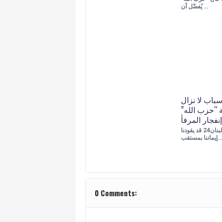
يُفضّل أن …
سباب لا نزال
ة “حزب الله”
نفجار المرفأ
اندريه قصاص-لبنان24 قد يقودنا
إيماننا بمستقب…
0 Comments: