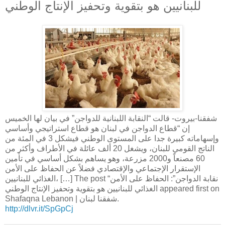
للبنانيين هو بتقوية وتحفيز الإنتاج الوطني
شفقنا-بيروت- قالت “النقابة اللبنانية للدواجن” في بيان لها الخميس
إن “قطاع الدواجن في لبنان هو قطاع استراتيجي وأساسي
وإسهاماته كبيرة جدا على المستوى الوطني فيشكل 3 في المئة من
الناتج القومي للبنان، ويشغل 20 ألف عائلة في الأطراف وأكثر من
60 مصنعاً و2000 مزرعة، وهو يساهم بشكل أساسي في تأمين
الإستقرار الإجتماعي والإقتصادي فضلاً عن الحفاظ على الأمن
الغذائي للبنانيين، […] The post “نقابة الدواجن”: الحفاظ على الأمن
الغذائي للبنانيين هو بتقوية وتحفيز الإنتاج الوطني appeared first on
Shafaqna Lebanon | شفقنا لبنان.
http://dlvr.it/SpGpCj