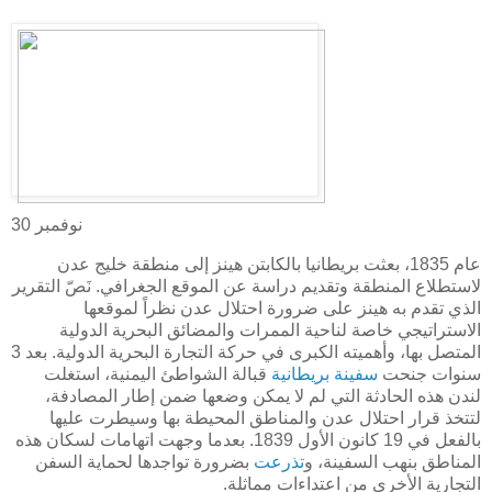
30 نوفمبر
عام 1835، بعثت بريطانيا بالكابتن هينز إلى منطقة خليج عدن
لاستطلاع المنطقة وتقديم دراسة عن الموقع الجغرافي. نَصّ التقرير
الذي تقدم به هينز على ضرورة احتلال عدن نظراً لموقعها
الاستراتيجي خاصة لناحية الممرات والمضائق البحرية الدولية
المتصل بها، وأهميته الكبرى في حركة التجارة البحرية الدولية. بعد 3
سنوات جنحت
سفينة بريطانية
قبالة الشواطئ اليمنية، استغلت
لندن هذه الحادثة التي لم لا يمكن وضعها ضمن إطار المصادفة،
لتتخذ قرار احتلال عدن والمناطق المحيطة بها وسيطرت عليها
بالفعل في 19 كانون الأول 1839. بعدما وجهت اتهامات لسكان هذه
المناطق بنهب السفينة، و
تذرعت
بضرورة تواجدها لحماية السفن
التجارية الأخرى من اعتداءات مماثلة.