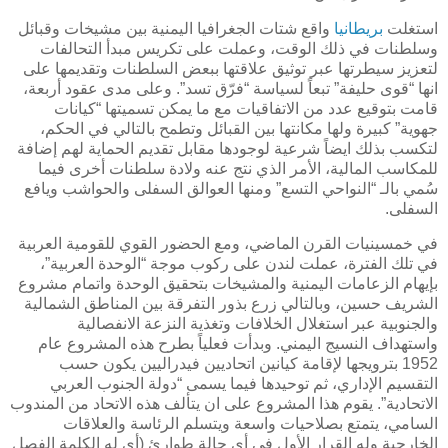
استغلت
بريطانيا
واقع شتات الجغرافيا اليمنية بين مشيخات وقبائل
وسلطنات في ذلك الوقت، وعملت على تكريس مبدأ التحالفات
لتعزيز سيطرتها عبر توثيق علاقتها ببعض السلطنات وتقديمها على
انها “قوى حليفة” تبعاً لسياسة “فرّق تسد”. وعلى مدى عقود أربعة،
قامت بتوقيع عدد من الاتفاقيات مع ما يمكن تسميتها “كيانات
جهوية” كبيرة ولها مكانتها بين القبائل وتطمح بالتالي في الحكم،
لتكسب بذلك ايضاً شرعية لوجودها مقابل تقديم الحماية لهم إضافة
للمكاسب المالية، الأمر الذي نتج عنه ولادة سلطنات أخرى فيما
سُمي بالـ “النواحي التسع” ومنها العوالق السفلى والحواشب ويافع
السفلى.
في خمسينيات القرن الماضي، ومع الحضور القوي للقومية العربية
في تلك الفترة، عملت لندن على ركوب موجة “الوحدة العربية”،
بإيهام الزعامات اليمنية والمشيخات بتحقيق الوحدة واتمام مشروع
الشريف حسين، وبالتالي زرع بذور التفرقة بين المناطق الشمالية
والجنوبية عبر استغلال الخلافات وتغذية النزعة الانفصالية
واستهداف النسيج اليمني. وبدأت فعلياً بطرح هذه المشروع عام
1952 بترويجها لإقامة كيانين اتحاديين فيدراليين يكون حسب
التقسيم الإداري، ثم توحيدها فيما يسمى “دولة الجنوب العربي
الاتحادية”. يقوم هذا المشروع على ان يتألف هذه الاتحاد من المندوب
السامي، يتمتع بصلاحيات واسعة ويتسلم الرئاسة والعلاقات
الخارجية وله القرار الأول في أي حالة طوارئ (أي له الكلمة الفصل