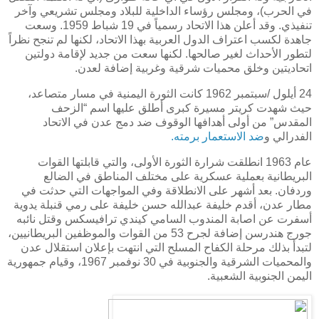
في الحرب)، ومجلس رؤساء الداخلية للبلاد ومجلس تشريعي وآخر
تنفيذي. وقد أعلن هذا الاتحاد رسمياً في 19 شباط 1959. وسعت
جاهدة لكسب اعتراف الدول العربية بهذا الاتحاد، لكنها لم تنجح نظراً
لتطور الأحداث لغير صالحها. لكنها سعت من جديد لإقامة دولتين
اتحاديتين وخلق محميات شرقية وغربية إضافة لعدن.
24 أيلول /سبتمبر 1962 كانت الثورة اليمنية في مسار متصاعد،
حيث شهدت كريتر مسيرة كبرى أطلق عليها اسم “الزحف
المقدس” من أولى أهدافها الوقوف ضد دمج عدن في الاتحاد
الفدرالي و
ضد الاستعمار برمته.
عام 1963 انطلقت شرارة الثورة الأولى، والتي قابلتها القوات
البريطانية بعملية عسكرية على مختلف المناطق في الضالع
وردفان. بعد أشهر على الانطلاقة وفي المواجهات التي حدثت في
مطار عدن، أقدم خليفة عبدالله حسن خليفة على رمي قنبلة يدوية
أسفرت عن اصابة المندوب السامي كيندي ترافيسكس وقتل نائبه
جورج هندرسن إضافة لجرح 53 من القوات والموظفين البريطانيين،
لتبدأ بذلك مرحلة الكفاح المسلح التي انتهت بإعلان استقلال عدن
والمحميات الشرقية والجنوبية في 30 نوفمبر 1967، وقيام جمهورية
اليمن الجنوبية الشعبية.