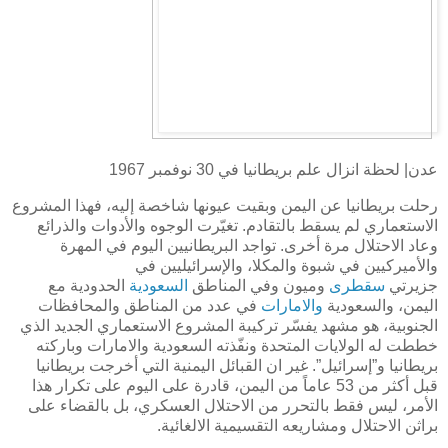
عدن| لحظة انزال علم بريطانيا في 30 نوفمبر 1967
رحلت بريطانيا عن اليمن وبقيت عيونها شاخصة إليه، فهذا المشروع
الاستعماري لم يسقط بالتقادم. تغيّرت الوجوه والأدوات والذرائع
وعاد الاحتلال مرة أخرى. تواجد البريطانيين اليوم في المهرة
والأميركيين في شبوة والمكلا، والإسرائيليين في
جزيرتي
سقطرى
وميون وفي المناطق
السعودية
الحدودية مع
اليمن، والسعودية
والامارات
في عدد من المناطق والمحافظات
الجنوبية، هو مشهد يفسّر تركيبة المشروع الاستعماري الجديد الذي
خططت له الولايات المتحدة ونفّذته السعودية والامارات وباركته
بريطانيا و”إسرائيل”. غير ان القبائل اليمنية التي أخرجت بريطانيا
قبل أكثر من 53 عاماً من اليمن، قادرة على اليوم على تكرار هذا
الأمر، ليس فقط بالتحرر من الاحتلال العسكري، بل بالقضاء على
براثن الاحتلال ومشاريعه التقسيمية الالغائية.