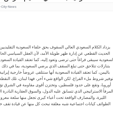
-City-News
كيف
شقراء جميلة تشبه الأوروبيات.. صورة لابنة
قرار مُفاجئ.. إعلامية شهيرة تُعلن إنهاء تعاقدها مع ا
عُثر على جثتها ملقاة أسفل جسر.. وفاة إحدى متسابق
بأجواء مليئة بالحب والرومانسية... ممث
بالقبلات... لحظات رومانسيّة بين ريم ال
الحديث القطعي عن إدارة ظهر طويلة الأمد، لأن العقل السياسي الحالي
لسعودية سيبقى فراغاً حتى ترضى وتعود إليه، كما تعتقد القيادة السعودي
بالفيديو هل يُفكّر هذا الفنان ا
بتنازلات تتلاحق حتى تبلغ السقف الذي يرضي السعودية، بما في ذلك م
باليمن، كما تعتقد القيادة السعودية أنها ستتلقى عروضاً خارجية إيرا
وفير شروط ملء الفراغ، لكن الواقع شيء آخر، فهذا لبنان، تلك النقط
أوروبا، وتقع على حدود فلسطين، وتختزن أقوى مقاومة في الشرق تؤرق
لمرفأ الاستراتيجي الذي تتسابق عليه الدول، والسوق العقارية النادرة 
الليرة، والمصارف الواقعة تحت أعباء كبرى تجعل منها سلعة معروض
الطوائف كيانات اجتماعية شبه مغلقة تبحث كل منها عن قيادة تقف خلفها 