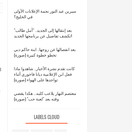
سيرين عبد النور نجمة الإعلانات الأولى
في الخليج؟
بعد إنتقالها إلى الجديد.. "أمل طالب"
تكشف تفاصيل عن برنامجها الجديد!
بعد انفصالها عن زوجها.. ابنة حاكم دبي
تخطو خطوة كبيرة (صورة)
كانت تقدم نشرة الأخبار.. شاهدوا ماذا
ا
فعل ابن الإعلامية ديانا فاخوري أثناء
تواجدها على الهواء (صورة)
ت
معتصم النهار يلاعب كلبه... هكذا يقضي
وقته بعد "لعبة حب" (صورة)
ا
LABELS CLOUD