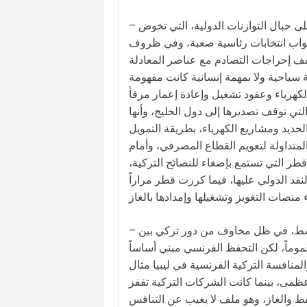
– تركيا الدولة الإقليمية الكبرى، باقتصادها وعدد سكانها وجيشها، القلقة على حبال التوازنات الدولية، التي تخوض
بواب انتخابات رئاسية صعبة، وفي ظروف
يخفف إحراجات التصادم مع عناصر المعادلة
لة سياحية ولا بمهمة إنسانية كانت مفهومة
لكهرباء وعقود تشغيل وإعادة إعمار مرفأ
تي توقف تصديرها إلى دول الخليج، وأنها
ديد ومشاريع الكهرباء، بطريقة التمويل
لمتداولة لتعويم القطاع المصرفي، وأمام
طر التي تستمع بإصغاء للنصائح التركية،
قد الدولي عليها، فيما كررت قطر مراراً
– التحفظ الفرنسي على الحضور التركي الإضافي على البحر المتوسط، في ظل مخاوف من دور تركي بين
موماً، لكن التحفظ الفرنسي مبني أساساً
لمنافسة التركية الفرنسية في ليبيا مثال
عظمى، بينما كانت الشركات التركية تقفز
ط والغاز، وهو ملف لا يغيب عن التنافس