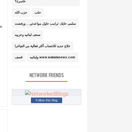
خاسرة؟
حلب
حزب الله
ا
سلمى حايك: ترامب حاول مواعدتي … ورفضت
ظل
صحف لبنانيه وعربيه
علاج جديد للانتصاب أكثر فعالية من الفياغرا
ولبنانيه www.wakalanews.com
قصف
NETWORK FRIENDS
Follow this blog