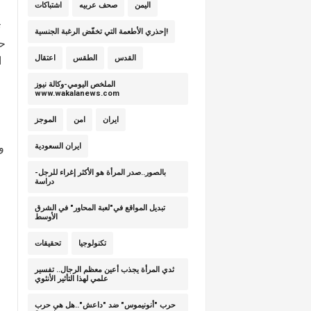
اليمن
صحف عربيه
اشتباكات
إحذري الأطعمة التي تخفّض الرغبة الجنسية!
حر
القدس
الطقس
اعتقال
ا
الملخص اليومي-وكالة نيوز
www.wakalanews.com
ايران
امن
الموجز
و
ايران السعودية
بالصور..صدر المرأة هو الأكثر إغراء للرجل-
دراسة
تبديل المواقع في"لعبة المحاور" في الشرق
الأوسط
تكنولوجيا
تحقيقات
ثدي المرأة يجذب أعين معظم الرجال.. تفسير
علمي لهذا التأثير الأنثوي
حرب "أنونيموس" ضد "داعش"..هل هي حرب