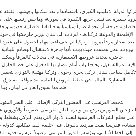
وباً صغيرة بعد فشل حربها الكبيرة في سورية، وهاجس رئيسها على أ
قتصادية حرجة، أن يجد انتصاراً سياسياً يفتح آفاقاً اقتصادية جديدة، و
الإقليمية والدولية، تركيا هذه لم تأت إلى لبنان بوزير خارجيتها في جو
بعد انفجار مرفأ بيروت، وتركيا لم تخف اهتمامها بالحصول على عقود ا
بيروت، وهي همست حيث يجب بأنها جاهزة لاستقبال البضائع اللبنانية ال
حاضرة لتجديد عروضها الاستثمارية في مجالات كالمرفأ وسكك الح
الإنشاء والتشغيل، وفتح الباب أمام مصارفها للدخول على خط الحلول ا
تكامل سياحي لبناني تركي بحري وجوي، وتركيا مهتمة بالتوازي بتحفيز ق
للمشاركة المالية في خطط النهوض اللبنانية بعد موافقة صندوق الن
اهتمامها بسوق الغاز في لبنان، وبناء منصات التغويز وتشغيلها وإمدادها بالغاز.
النازحين السوريين يرفع من وتيرة القلق الفرنسي خصوصاً والأوروبي ع
على تطلع الشركات الفرنسية للعب الأدوار التي يهتم التركي بشغلها، وا
مشابه، ففرنسا بقيت مترددة بالتوغل على خلفية الثقة بمكانتها كدولة 
إلى الخط الأمامي، وتؤسس للدور السياسي، وصولاً لترسيم حدود النف