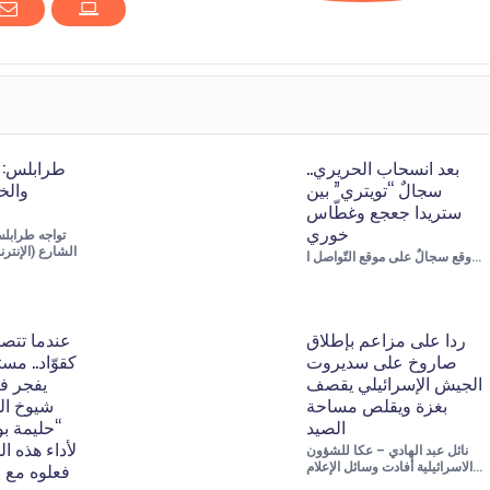
بعد انسحاب الحريري..
طرابلس: أ
سجالٌ “تويتري” بين
والخ
ستريدا جعجع وغطّاس
خوري
تواجه طرابلس
الشارع (الإنتر
وقع سجالٌ على موقع التّواصل ا…
ردا على مزاعم بإطلاق
عندما تتص
صاروخ على سديروت
كقوّاد.. م
الجيش الإسرائيلي يقصف
يفجر فض
بغزة ويقلص مساحة
شيوخ ال
الصيد
“حليمة بو
لأداء هذه ا
نائل عبد الهادي – عكا للشؤون
فعلوه مع 
الاسرائيلية أفادت وسائل الإعلام…