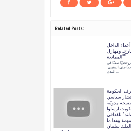
Related Posts:
عداء الداخل
ارج.. ومهازل
“الممانعة”
 تحديًا صعبًا في
نت) جنى الدهيبي|
المدن …
رف الحكومة
ستشار سياسي
يحة مدويّة:
كويت ارسلوا
لند” للقذافي
لمهمة وهذا ما
الملك سلمان