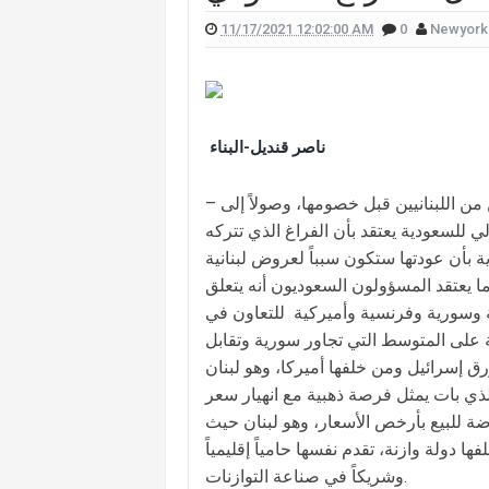
11/17/2021 12:02:00 AM
0
Newyork
 علّقت هيفا وهبي على تفجير "البيجر"؟
 الممثل يورغو شلهوب تنتشر تعرفوا إليها
لقناة التي تعمل فيها هذا ما قالته (صورة)
ناصر قنديل-البناء
ات "أميركا غوت تالنت" فمن هي؟ (صورة)
لان يدخلان القفص الذهبي في روما (صور)
– يزداد الكلام السعودي العالي السقوف بحق حلفاء السعودية التقليديين من اللبنانيين قبل خصومها، وصولاً إلى
سعيدي وزوجها وسام بريدي: أحبك (فيديو)
 للسعودية يعتقد بأن الفراغ الذي تتركه
ة بأن عودتها ستكون سبباً لعروض لبنانية
للبنانيّ بالهجرة إلى كندا؟.. إليكم ما كشفه
ا يعتقد المسؤولون السعوديون أنه يتعلق
نية وسورية وفرنسية وأميركية للتعاون في
ة على المتوسط التي تجاور سورية وتقابل
 إسرائيل ومن خلفها أميركا، وهو لبنان
الذي بات يمثل فرصة ذهبية مع انهيار سعر
ة للبيع بأرخص الأسعار، وهو لبنان حيث
دولة وازنة، تقدم نفسها حامياً إقليمياً
وشريكاً في صناعة التوازنات.