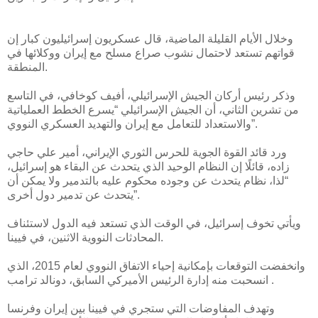
وخلال الأيام القليلة الماضية، قال عسكريون إسرائيليون كبار إن
قواتهم تستعد لاحتمال نشوب صراع مسلح مع إيران ووكلائها في
المنطقة.
وذكر رئيس أركان الجيش الإسرائيلي، أفيف كوخافي، في التاسع
من تشرين الثاني، أن الجيش الإسرائيلي “يسرع الخطط العملياتية
والاستعداد للتعامل مع إيران والتهديد العسكري النووي”.
ورد قائد القوة الجوية للحرس الثوري الإيراني، أمير علي حاجي
زاده، قائلًا إن النظام الوحيد الذي يتحدث عن البقاء هو إسرائيل،
“لذا، نظام يتحدث عن وجوده محكوم عليه بالتدمير ولا يمكن أن
يتحدث عن تدمير دول أخرى”.
ويأتي تخوف إسرائيل، في الوقت الذي تستعد فيه الدول لاستئناف
المحادثات النووية الاثنين، في فيينا.
وانخفضت التوقعات بإمكانية إحياء الاتفاق النووي لعام 2015، الذي
انسحبت منه إدارة الرئيس الأميركي السابق، دونالد ترامب .
وتهدف المفاوضات التي ستجري في فيينا بين إيران وفرنسا