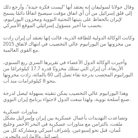
وقال حولاتا لسوليفان إنه يعتقد أنها “ليست فكرة جيدة”، وأرجع ذلك
إلى قلق إسرائيل من أن أي اتفاق مؤقت سيصبح اتفاقًا دائمًا يسمح
لإيران بالحفاظ على بنيتها التحتية النووية ومخزون اليورانيوم،
بحسب ما أخبر مسؤول إسرائيلي الموقع الأميركي.
وكانت الوكالة الدولية للطاقة الذرية، قالت إنها تعتقد أن إيران زادت
من مخزونها من اليورانيوم عالي التخصيب في انتهاك لاتفاق 2015
مع القوى العالمية.
وأخبرت الوكالة الدول الأعضاء في تقريرها السري ربع السنوي،
الأربعاء، أن إيران التي تمتلك مخزونًا قدره 17.7 كيلوغرامًا من
اليورانيوم المخصب بدرجة نقاء تصل إلى 60 بالمائة، زادت مخزونها
بنحو 8 كيلوغرامات منذ آب.
وهذا اليورانيوم عالي التخصيب يمكن تنقيته بسهولة ليصل لدرجة
صنع أسلحة نووية، ولهذا سعت الدول لاحتواء برنامج إيران النووي.
مناورات عسكرية
وتصاعدت التهديدات بأعمال عسكرية بين إيران وإسرائيل بشكل
ملفت، بالتزامن مع مناورات عسكرية في البحر الأحمر وخليج
عُمان، قبل نحو إسبوعين، بإشراف أميركي ومشاركة كل من
إسرائيل والإمارات والبحرين.