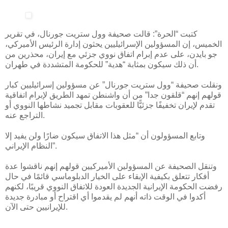
كتبت “الحرة”: قالت صحيفة وول ستريت جورنال، في تقرير
الخميس، إن المسؤولين الإسرائيليين يحثون إدارة الرئيس الأميركي،
جو بايدن، على عدم إبرام اتفاق نووي جزئي مع إيران، محذرين من
أن ذلك سيكون بمثابة “هدية” للحكومة المتشددة في طهران.
ونقلت صحيفة “وول ستريت جورنال” عن مسؤولين إسرائيليين كبار
قولهم إنهم “قلقون جدا” من أن واشنطن تمهد الطريق لإبرام اتفاقية
تقدم لإيران تخفيفًا جزئيًّا للعقوبات مقابل تجميد نشاطها النووي أو
التراجع عنه.
وتابع المسؤولون أن “مثل هذا الاتفاق سيكون ضارًا ولن يفيد إلا
النظام الإيراني”.
وتنقل الصحيفة عن المسؤولين الأميركيين قولهم إنهم ناقشوا عدة
أفكار تتعلق بكيفية الإبقاء على الخيار الدبلوماسي قائمًا في حال
رفضت الحكومة الإيرانية الجديدة العودة للاتفاق النووي قريبًا، لكنهم
أكدوا في الوقت ذاته أنهم لم يقدموا أي اقتراح أو مبادرة جديدة
للإيرانيين حتى الآن.