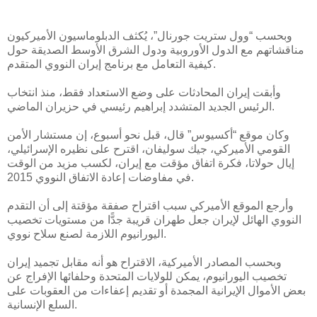
وبحسب “وول ستريت جورنال”، يُكثف الدبلوماسيون الأميركيون
مناقشاتهم مع الدول الأوروبية ودول الشرق الأوسط الصديقة حول
كيفية التعامل مع برنامج إيران النووي المتقدم.
وأبقت إيران المحادثات على وضع الاستعداد فقط، منذ انتخاب
الرئيس الجديد المتشدد إبراهيم رئيسي في حزيران الماضي.
وكان موقع “أكسيوس” قال، قبل نحو أسبوع، إن مستشار الأمن
القومي الأميركي، جيك سوليفان، اقترح على نظيره الإسرائيلي،
إيال حولاتا، فكرة اتفاق مؤقت مع إيران، لكسب مزيد من الوقت
في مفاوضات إعادة الاتفاق النووي 2015.
وأرجع الموقع الأميركي سبب اقتراح صفقة مؤقتة إلى أن التقدم
النووي الهائل لإيران جعل طهران قريبة جدًّا من مستويات تخصيب
اليورانيوم اللازمة لصنع سلاح نووي.
وبحسب المصادر الأميركية، الاقتراح هو أنه مقابل تجميد إيران
تخصيب اليورانيوم، يمكن للولايات المتحدة وحلفائها الإفراج عن
بعض الأموال الإيرانية المجمدة أو تقديم إعفاءات من العقوبات على
السلع الإنسانية.