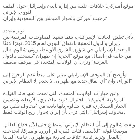
موقع أميركي: خلافات علنية بين إدارة بايدن وإسرائيل حول الملف
النووي الإيراني
ترحيب أميركي بالحوار المباشر بين السعودية وإيران
توتر متجدد
يأتي تعليق الجانب الإسرائيلي، بينما تشهد المفاوضات المرتقبة بين
إيران والدول المعنية بالاتفاق النووي لعام 2015، توترًا لافتًا.
الباحث الإسرائيلي في شؤون الشرق الأوسط، روني شالوم، قال
من جانبه في اتصال مع موقع “الحرة” إن طهران “تستخف بالدول
الغربية” وترى أن الولايات المتحدة في موقف ضعيف.
وأوضح أن الموقف الإسرائيلي مبني على مبدأ عدم الرجوع إلى
الوراء، وأن “أي اتفاق جديد مع طهران، لا يخدم إلا النظام الإيراني”.
وعن خيارات الولايات المتحدة، التي تحدث عنها قائد القيادة
المركزية الأميركية، الجنرال كنيث ماكينزي، الأربعاء، وتتضمن
الخيار العسكري، فيرى شالوم بأنها نابعة من “مخاوف تتفق مع
مخاوف إسرائيل”، التي ترى بأن إيران تحاول ربح الوقت فقط.
ولفت شالوم إلى أن النظام الإيراني استطاع حتى الآن خداع العالم،
موضحًا قوله: “للأسف، فئات كثيرة في أوروبا وأميركا، انخدعت
بالفعل وتريد إقامة علاقات تجارية مع طهران، خاصة ألمانيا”.