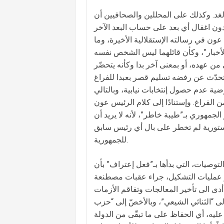
غد. وكذلك على المحللين والصحافيين أن
ون في رسالته الإستقلالية الأخيرة، وما
 من عهده، أو بمعنى آخر بدا وكأنه يتحضّر
ية عدم حصول إنتخابات نيابية، وبالتالي
 الفراغ. وإستنادًا إلى كلام الرئيس عون
الجمهوري بـ”طيبة خاطر”، لأنه لا يريد أن
دستورية لم تخطر على بال أي رئيس سابق
للجمهورية.
التوصيات، التي بدأها بـ”فعل إعتراف” بأن
ثر عمليات التشكيل، جراء عقبات مصطنعة
لى “الثنائي الشيعي”، وبالأخصّ إلى “حزب
عليه، أي الحفاظ على ما تبقّى من الدولة