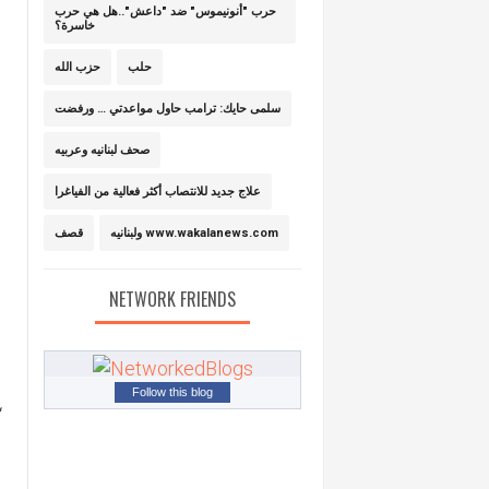
حرب "أنونيموس" ضد "داعش"..هل هي حرب
خاسرة؟
حلب
حزب الله
سلمى حايك: ترامب حاول مواعدتي … ورفضت
صحف لبنانيه وعربيه
علاج جديد للانتصاب أكثر فعالية من الفياغرا
ولبنانيه www.wakalanews.com
قصف
NETWORK FRIENDS
Follow this blog
“