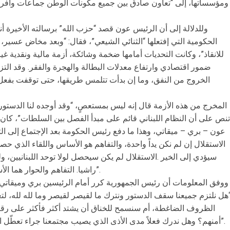
ومؤسساتها، إلى “تعاون صادق بين جميع مكونات الوطن جماعات وأفراداً
وللدلالة إلى أن الرئيس عون قصد “حزب الله” برسالته الأخيرة 
الحكومية التي إفتعلها “الثنائي الشيعي”، فقال: “وبعد مخاض عس
للانقاذ”، وكانت التحديات أمامها ضخمة وشائكة، أزمة مالية ونقدية 
ضمور اقتصادي وارتفاع معدلات البطالة والهجرة والفقر. وقد التزمَ
الخروج من النفق، وما إن بدأت تتلمس طريقها، حتى توقفت بفعل 
المخرج من هذه الأزمة قال إنه ليس بمستعصٍ، “وقد أوجده لنا الدستور،
تنص على أن النظام اللبناني قائم على مبدأ الفصل بين السلطات”، كان مح
عون – بري – ميقاتي، وهذا ما دفع رئيس الحكومة بعد الإجتماع إلى الت
الاستقلال إن لم نكن يداً واحدة، والتفاهم هو الأساس واللقاء الذي حصل 
سيؤدي إلى الخير .الاستقلال لم يكن سيحصل لولا توحد اللبنانيين، ولو
راشيا. التفاهم والحوار هما الأساس والبعد جفاء والجفاء يؤدي إلى الشر”.
ووفق المعلومات أن رئيس الجمهورية كرر أمام الرئيسين بري وميقاتي م
هل نلتزم جميعنا سقف الدستور ونترك ما لقيصر لقيصر وما لله لله، لت
الظروف الضاغطة، أم سنسمح للخناق أن يشتد أكثر فأكثر على رقاب 
أمنهم؟ وهل ندرك فعلاً مدى الأذى الذي يصيب مجتمعنا جراء تعطّل الحكومة؟ إن هذا الوضع لا يجب أن يستمر”.