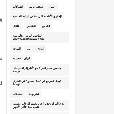
اليمن
صحف عربيه
اشتباكات
إحذري الأطعمة التي تخفّض الرغبة الجنسية!
ال
القدس
الطقس
اعتقال
الملخص اليومي-وكالة نيوز
www.wakalanews.com
ايران
امن
الموجز
فإ
ايران السعودية
بالصور..صدر المرأة هو الأكثر إغراء للرجل-
دراسة
تبديل المواقع في"لعبة المحاور" في الشرق
أم
الأوسط
تكنولوجيا
تحقيقات
ثدي المرأة يجذب أعين معظم الرجال.. تفسير
علمي لهذا التأثير الأنثوي