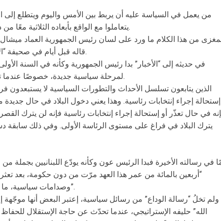
من يعمل في السياسة عليه أن يربط بين الأمس واليوم ويتطلع إلى ال
يتعاملوا مع الواقع بأبعاده الثلاثية معًا من دون اغفال أي بعد على حساب البعد الآخر.
مغزى من هذا الكلام ما ورد على لسان رئيس الجمهورية العماد ميشال ع
قاله قبل أيام في صحيفة “الأخبار”، وكأن قائلهما ليس الشخص نفسه.
في حديثه إلى “الأخبار” بدا رئيس الجمهورية وكأنه في السنة الأولى
لمرحلة سياسية جديدة، خصوصًا عندما تحدّث عن رفضه تسليم قصر بعبدا للفراغ.
الذين يتابعون تسلسل الأحداث والتطورات السياسية لا يستبعدون فرض
إستحالة إجراء إنتخابات رئاسية. وهذا يعني دخول البلاد في حال جديدة من
نه في حال تعذّر أو إستحالة إجراء إنتخابات رئاسية فإنه لن يترك القصر 
يترك البلاد في فراغ على مستوى الرئاسة الأولى. وفي ذلك سابقة 
ّا في رسالته الأخيرة فبدا الرئيس عون وكأنه يودّع اللبنانيين بجملة من 
“أربعين بالمائة من عمر هذا العهد مرّت من دون حكومة، بعد تع
وصدامات سياسية، ما أدى الى تأخير المعالجات وتفاقم الأزمات”.
ولم تخلُ “رسالة الوداع” من رسائل سياسية، إعتبر البعض أنها موجّهة إ
الله” حليفه الإستراتيجي، عندما تحدّث عن حاجة الإستقلال للحفاظ 