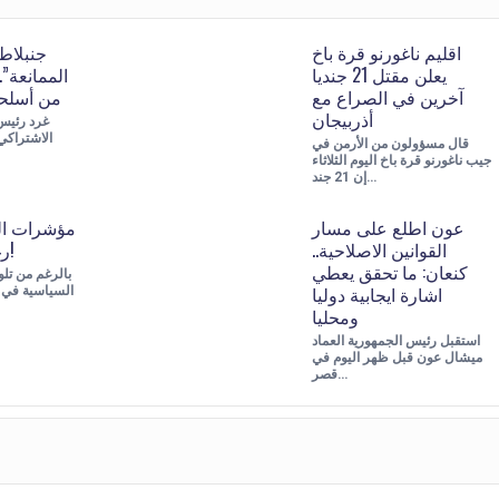
اقليم ناغورنو قرة باخ
جنبلاط
يعلن مقتل 21 جنديا
الممانعة”.
آخرين في الصراع مع
من أسلحت
أذربيجان
غرد رئيس
الاشتراكي
قال مسؤولون من الأرمن في
جيب ناغورنو قرة باخ اليوم الثلاثاء
إن 21 جند…
عون اطلع على مسار
مؤشرات ال
القوانين الاصلاحية..
رغم التلويح بها!
كنعان: ما تحقق يعطي
بالرغم من تلو
اشارة ايجابية دوليا
السياسية في 
ومحليا
استقبل رئيس الجمهورية العماد
ميشال عون قبل ظهر اليوم في
قصر…