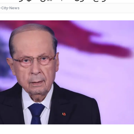
-City-News
كيف
شقراء جميلة تشبه الأوروبيات.. صورة لابنة
قرار مُفاجئ.. إعلامية شهيرة تُعلن إنهاء تعاقدها مع ا
عُثر على جثتها ملقاة أسفل جسر.. وفاة إحدى متسابق
بأجواء مليئة بالحب والرومانسية... ممث
بالقبلات... لحظات رومانسيّة بين ريم ال
بالفيديو هل يُفكّر هذا الفنان ا