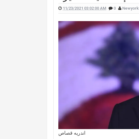
11/23/2021 03:02:00 AM
0
Newyork
 علّقت هيفا وهبي على تفجير "البيجر"؟
 الممثل يورغو شلهوب تنتشر تعرفوا إليها
لقناة التي تعمل فيها هذا ما قالته (صورة)
ات "أميركا غوت تالنت" فمن هي؟ (صورة)
لان يدخلان القفص الذهبي في روما (صور)
سعيدي وزوجها وسام بريدي: أحبك (فيديو)
للبنانيّ بالهجرة إلى كندا؟.. إليكم ما كشفه
اندريه قصاص