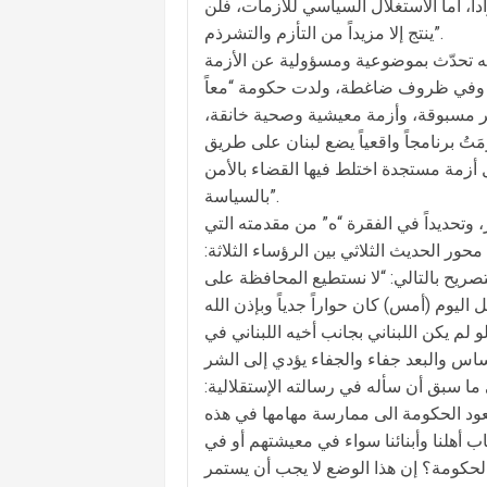
، أما الاستغلال السياسي للأزمات، فلن
ينتج إلا مزيداً من التأزم والتشرذم”.
أنه تحدّث بموضوعية ومسؤولية عن الأزمة
ير، وفي ظروف ضاغطة، ولدت حكومة “معاً
غير مسبوقة، وأزمة معيشية وصحية خانقة،
تُ برنامجاً واقعياً يضع لبنان على طريق
أزمة مستجدة اختلط فيها القضاء بالأمن
بالسياسة”.
 وتحديداً في الفقرة “ه” من مقدمته التي
ور الحديث الثلاثي بين الرؤساء الثلاثة:
صريح بالتالي: “لا نستطيع المحافظة على
اليوم (أمس) كان حواراً جدياً وبإذن الله
 لم يكن اللبناني بجانب أخيه اللبناني في
ا سبق أن سأله في رسالته الإستقلالية:
عود الحكومة الى ممارسة مهامها في هذه
أهلنا وأبنائنا سواء في معيشتهم أو في