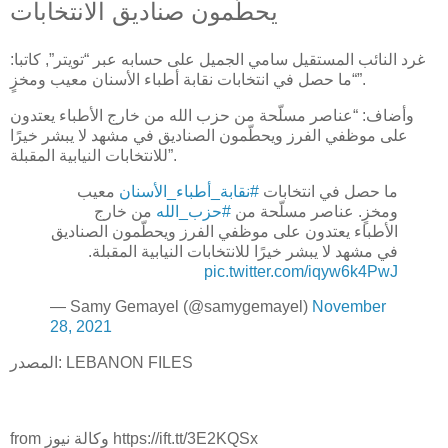
يحطّمون صناديق الانتخابات
غرد النائب المستقيل سامي الجميل على حسابه عبر “تويتر”, كاتبا:
“ما حصل في انتخابات نقابة أطباء الأسنان معيب ومخزٍ”.
وأضاف: “عناصر مسلّحة من حزب الله من خارج الأطباء يعتدون
على موظفي الفرز ويحطّمون الصناديق في مشهد لا يبشر خيرًا
للانتخابات النيابية المقبلة”.
ما حصل في انتخابات
#نقابة_أطباء_الأسنان
معيب
ومخزٍ. عناصر مسلّحة من
#حزب_الله
من خارج
الأطباء يعتدون على موظفي الفرز ويحطّمون الصناديق
في مشهد لا يبشر خيرًا للانتخابات النيابية المقبلة.
pic.twitter.com/iqyw6k4PwJ
— Samy Gemayel (@samygemayel)
November
28, 2021
: LEBANON FILES
المصدر
from وكالة نيوز https://ift.tt/3E2KQSx