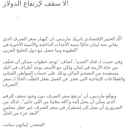
لا سقف لإرتفاع الدولار!
أكّد الخبير الإقتصادي باتريك مارديني, ان “إنهيار سعر الصرف الذي
يعاني منه لبنان حاليًا سببه الأحداث الداخلية والأمنية الأخيرة في
الطيونة وما حصل مع دول الخليج العربي”.
وفي حديث لـ قناة “الجديد”, أضاف: “يوجد خطوات ممكن أن تخفّف
من حدّة الأزمة في لبنان ولكن مع الأسف يوجد أطراف في البلد
مستفيدة من التضخم المالي وذلك على حساب المواطن اللبناني
والقطاعات الإنتاجية التي تعجز عن العمل بفعل التقلّب الحادّ لـ سعر
الصرف”.
وتوقّع مارديني, أن “يرتفع سعر الصرف دون وجود سقف للرقم
الذي يمكن أن يصل إليه و”الله ينجّينا من اللي جايي”.. لذلك من
الضروري أن نصل إلى إستقرار في سعر الصرف عبر جعل مجلس
النقد جزء من الحلّ”.
المصدر: ليبانون ديبايت