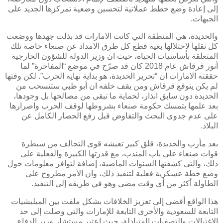
إلى إعادة وضع خطط عملاتية لتحسين وضعية تمركزها الجديد على
الجبهات.
والحديدة، هي المنطقة التي كانت الامارات قد بذلت جهدها ووضعت
كل ثقلها لاحتلالها بغية قطع كل طرق الامداد عن صنعاء خاصة تلك
المتعلقة بأساسيات الحياة، حيث ان وزير الدولة للشؤون الخارجية
أنور قرقاش عام 2018 كان قد صرّح في موضع “المفاخرة” لما
حققته الامارات ان “تحرير الحديدة، هو بداية نهاية الحرب”. لكن وقتها
لم يكن يتوقع قرقاش ومن يقف خلفه ان أبو ظبي ستنسحب من
الحديدة دون سابق انذار، لحماية ما تبقى من مصالحها بل وجودها،
بعد علمها بتمسك حكومة صنعاء بشروطها لوقف الحرب واصرارها
على عدم جدوى البحث والتفاوض قبل رفع الحصار الكامل عن
البلاد.
بعد مأرب والحديدة، قلق كبير تعيشه قوى التحالف من سيطرة
قوات صنعاء على باب المندب، مع قدرتها الكبيرة والفعلية على
ذلك، والتي كشفتها السنوات الماضية، إضافة لتوافر معلومات حول
وضع خطة عسكرية فعلية لتنفيذ ذلك، وان الأمر مطروح على
الطاولة أكثر من أي وقت مضى وهو في طريقه إلى التنفيذ.
هذا الواقع أفضى إلى تعزيز الخلافات بشكل ملفت بين الميليشيات
التابعة للسعودية والأخرى التابعة للإمارات والتي وصلت إلى حد
الاغتيالات والتصفيات المتبادلة، حيث اعتبر مستشار وزير الدفاع