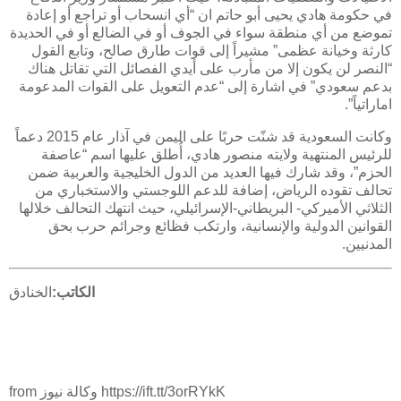
في حكومة هادي يحيى أبو حاتم ان “أي انسحاب أو تراجع أو إعادة
تموضع من أي منطقة سواء في الجوف أو في الضالع أو في الحديدة
كارثة وخيانة عظمى” مشيراً إلى قوات طارق صالح، وتابع القول
“النصر لن يكون إلا من مأرب على أيدي الفصائل التي تقاتل هناك
بدعم سعودي” في اشارة إلى “عدم التعويل على القوات المدعومة
اماراتياً”.
وكانت السعودية قد شنّت حربًا على اليمن في آذار عام 2015 دعماً
للرئيس المنتهية ولايته منصور هادي، أُطلق عليها اسم “عاصفة
الحزم”، وقد شارك فيها العديد من الدول الخليجية والعربية ضمن
تحالف تقوده الرياض، إضافة للدعم اللوجستي والاستخباري من
الثلاثي الأميركي- البريطاني-الإسرائيلي، حيث انتهك التحالف خلالها
القوانين الدولية والإنسانية، وارتكب فظائع وجرائم حرب بحق
المدنيين.
الكاتب:
الخنادق
from وكالة نيوز https://ift.tt/3orRYkK