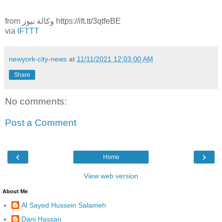
from وكالة نيوز https://ift.tt/3qtfeBE
via
IFTTT
newyork-city-news
at
11/11/2021 12:03:00 AM
Share
No comments:
Post a Comment
‹
›
Home
View web version
About Me
Al Sayed Hussein Salameh
Dani Hassan