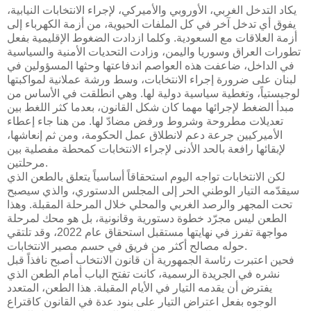
يكاد التدخل الغربي، الأوروبي والأميركي، لإجراء الانتخابات النيابية،
يفوق أي تدخل آخر في كل الملفات الحيوية، من أزمة الكهرباء إلى
أزمة العلاقات مع السعودية. وكلما ازدادت الضغوط الإقليمية بفعل
تطورات العراق وسوريا واليمن، وزادت التحديات الأمنية والسياسية
في الداخل، ضاعفت هذه العواصم اندفاعتها وحثها المسؤولين في
لبنان على ضرورة إجراء الانتخابات، وسط ورشة عملانية لمواكبتها
لوجيستياً، وتغطية سياسية دولية لها. وهي انطلقت في الأساس من
مبدأ الضغط لإجرائها مهما كان شكل القانون، بعدما كثر اللغط بين
تعديلات مطروحة وشروط ورفض مضادّ لها. من هنا جاء إعطاء
الأميركيين جرعة دعم لانطلاق عمل الحكومة، ومن ثم إنعاشها،
لإبقائها رافعة بالحد الأدنى لإجراء الانتخابات كمحطة مفصلية بين
مرحلتين.
لكن الانتخابات تواجه اليوم استحقاقاً أساسياً يتعلق بالطعن الذي
سيقدّمه التيار الوطني الحر إلى المجلس الدستوري، والذي سيصبح
تحت المجهر والرصد الغربي والمحلي خلال المرحلة المقبلة. وهذا
الطعن ليس مجرّد خطوة دستورية وقانونية، بل هو محك لمرحلة
مواجهة تفرز في نهايتها مستقبل استحقاق عام 2022، وقد تلتقي
حوله مصالح أكثر من فريق في حسم مصير الانتخابات.
فحين اعتبرت رئاسة الجمهورية أن قانون الانتخاب أصبح نافذاً قبل
نشره في الجريدة الرسمية، كانت تفتح الباب أمام الطعن الذي
يفترض أن يقدمه التيار في الأيام المقبلة. هذا الطعن، المتعدد
الوجوه بفعل اعتراض التيار على بنود عدة في القانون كاقتراع