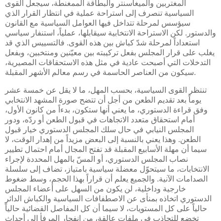
المغتربين والميغاسنتر والبطاقة الممغنطة، سيجعل القوى
السياسية تنصرف إلى استراحة عملية في انتظار القرار الذي
سيؤسس لمرحلة تتداخل فيها العوامل السياسية مع القانون
والدستور. لكن الاستراحة الانتخابية سيقابلها، عملياً، استنفار سياسي
استعداداً لمرحلة شدّ كباش بين هذه القوى. فالتسييس الذي قد
يغلب على قرار المجلس بفعل تركيبته بين معيّنين ومنتخبين، وبفعل
التدخلات التي أصبحت عادية في مثل هذه الاستحقاقات المصيرية،
سيكون من العناصر الحاسمة في رسم معالم الأشهر المقبلة.
تنتظر القوى السياسية، بحسب المهل، ما لا يقل عن خمسة عشر
يوماً بعد تقديم الطعن من أجل أن تتضح صورة المشهد الانتخابي
وفق قراءة الدستوري، ما يعني أنها ستكون، بدءاً من كانون الأول،
أمام استحقاق متعدد الاتجاهات في قبول الطعن أو ردّه، ودور
المجلس النيابي في حال سلك المجلس الدستوري خيار قبول
الطعن. وهذا يعني بالنسبة إلى البعض مزيداً من إهدار الوقت، لا
سيما أن مهلة الأسابيع المقبلة قد تفتح المجال أمام احتمال تطيير
نصاب المجلس الدستوري، أو المسّ بالمهل المحددة لإجراء
الانتخابات، ما سيتحوّل معضلة سياسية بامتياز، تضاف إلى سلسلة
الصدامات الآنية. والجميع يعلم أن قراراً بهذا الحجم، وسط ضغوط
خارجية وداخلية، لن يكون من السهل على أعضاء المجلس
الدستوري اتخاذه بمنأى عن الاصطفافات السياسية والكباش الدائر
حالياً على كل المستويات، لا سيما أن كل المفاصل القضائية حالياً
تخضع للتجاذب في ملفات عالقة، من انفجار المرفأ إلى أحداث