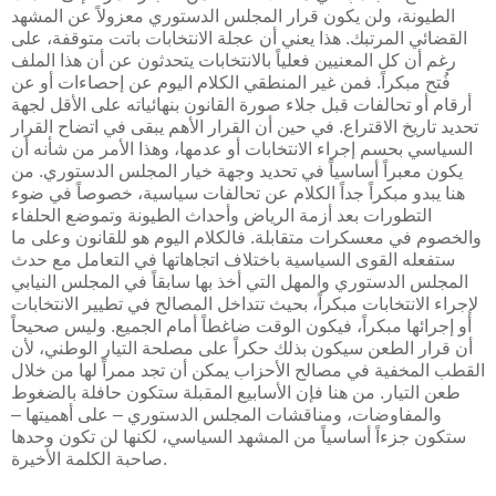
الطيونة، ولن يكون قرار المجلس الدستوري معزولاً عن المشهد
القضائي المرتبك. هذا يعني أن عجلة الانتخابات باتت متوقفة، على
رغم أن كل المعنيين فعلياً بالانتخابات يتحدثون عن أن هذا الملف
فُتح مبكراً. فمن غير المنطقي الكلام اليوم عن إحصاءات أو عن
أرقام أو تحالفات قبل جلاء صورة القانون بنهائياته على الأقل لجهة
تحديد تاريخ الاقتراع. في حين أن القرار الأهم يبقى في اتضاح القرار
السياسي بحسم إجراء الانتخابات أو عدمها، وهذا الأمر من شأنه أن
يكون معبراً أساسياً في تحديد وجهة خيار المجلس الدستوري. من
هنا يبدو مبكراً جداً الكلام عن تحالفات سياسية، خصوصاً في ضوء
التطورات بعد أزمة الرياض وأحداث الطيونة وتموضع الحلفاء
والخصوم في معسكرات متقابلة. فالكلام اليوم هو للقانون وعلى ما
ستفعله القوى السياسية باختلاف اتجاهاتها في التعامل مع حدث
المجلس الدستوري والمهل التي أخذ بها سابقاً في المجلس النيابي
لإجراء الانتخابات مبكراً، بحيث تتداخل المصالح في تطيير الانتخابات
أو إجرائها مبكراً، فيكون الوقت ضاغطاً أمام الجميع. وليس صحيحاً
أن قرار الطعن سيكون بذلك حكراً على مصلحة التيار الوطني، لأن
القطب المخفية في مصالح الأحزاب يمكن أن تجد ممراً لها من خلال
طعن التيار. من هنا فإن الأسابيع المقبلة ستكون حافلة بالضغوط
والمفاوضات، ومناقشات المجلس الدستوري – على أهميتها –
ستكون جزءاً أساسياً من المشهد السياسي، لكنها لن تكون وحدها
صاحبة الكلمة الأخيرة.