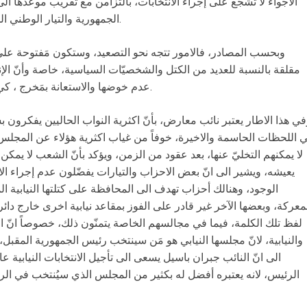
الجمهورية والتيار الوطني الحر، الذي يتحضّر رئيسه للطعن به كقانون.
وبحسب المصادر، فالامور تتجه نحو التصعيد، وستكون مَفتوحة على 
مقلقة بالنسبة للعديد من الكتل والشخصيّات السياسية، خاصة وأنّ الإنتخ
عدم خوضها والاستعانة بمَخرج ، كي لا يكون معظمهم خارج الندوة البرلمانية.
ي هذا الاطار يعتبر نائب معارض، بأنّ اكثرية النواب الحاليين يفكرون بسي
 اللحظات الحاسمة والاخيرة، خوفاً من غياب اكثرية هؤلاء عن المجلس
لا يمكنهم التخليّ عنها، بعد عقود من الزمن، ويؤكد بأنّ الشعب لا يمكن
يعيشه، ويشير الى انّ بعض الاحزاب والتيارات يفضّلون عدم إجراء ال
الوجود، وهنالك أحزاب تهدف الى المحافظة على كتلتها النيابية 
معركة، وبعضها الآخر غير قادر على الفوز بمقاعد نيابية اخرى خارج دائر
والنيابية، لانّ مجلسها النيابي هو مَن سينتخب رئيس الجمهورية المقبل
الى انّ النائب جبران باسيل يسعى الى تأجيل الانتخابات النيابية عا
الرئيس، لانه يعتبره أفضل له بكثير من المجلس الذي سيُنتخب في الر