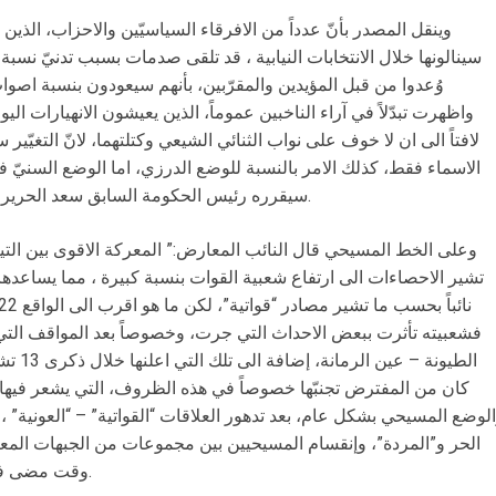
وينقل المصدر بأنّ عدداً من الافرقاء السياسيّين والاحزاب، الذ
سينالونها خلال الانتخابات النيابية ، قد تلقى صدمات بسبب تدنيّ نسب
وُعدوا من قبل المؤيدين والمقرّبين، بأنهم سيعودون بنسبة اصوات
واظهرت تبدّلاً في آراء الناخبين عموماً، الذين يعيشون الانهيارات ال
لافتاً الى ان لا خوف على نواب الثنائي الشيعي وكتلتهما، لانّ التغيّ
الاسماء فقط، كذلك الامر بالنسبة للوضع الدرزي، اما الوضع السنيّ ف
سيقرره رئيس الحكومة السابق سعد الحريري، المقرر ان يأتي منتصف الشهر الجاري.
وعلى الخط المسيحي قال النائب المعارض:” المعركة الاقوى بين التيار
فشعبيته تأثرت ببعض الاحداث التي جرت، وخصوصاً بعد المواقف التي
الطيونة
كان من المفترض تجنبّها خصوصاً في هذه الظروف، التي يشعر فيها ا
لوضع المسيحي بشكل عام، بعد تدهور العلاقات “القواتية” – “العونية” ،
الحر و”المردة”، وإنقسام المسيحيين بين مجموعات من الجبهات المعا
وقت مضى في ظل ما يجري من تغيّرات في المنطقة.