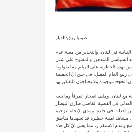
صونيا رزق-الديار
نيابية في لبنان، والتحذير من مغبة عدم
هد السياسي المتدهور والمفتوح على شتى
راغبين بهذه الخطوة، على الرغم مما يقولونه
 ربيع العام المقبل، في حين انّ الحقيقة
 مع لبنان، وملف انفجار المرفأ وما تبعه
العدلي في القضية القاضي طارق البيطار
من احداث في خلده، ومدى الإتجاه لتزخيم
الى مشاهد امنية خطيرة قد تشهدها مناطق
 وعدم الاستقرار، مما يعني انّ كل هذه