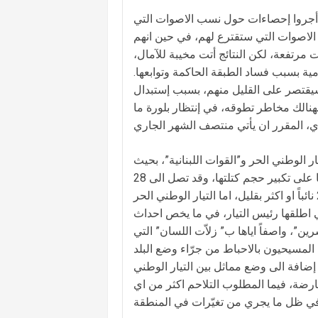
ين أجروا إحصاءات حول نسب الاصوات التي
ة الاصوات التي ستقترع لهم، في حين انهم
 مرتفعة، لكن النتائج أتت مخيبة للآمال،
يومية بسبب فساد الطبقة الحاكمة وتوابعها.
ير سيقتصر على القليل منهم، بسبب إستبدال
هنالك مخاطر تطوقه، في إنتظار بلورة ما
 الوطني الحر و”القوات اللبنانية”، بحيث
تشير الاحصاءات الى ارتفاع شعبية القوات بنسبة كبيرة ، مما يساعدها على تكبير حجم كتلتها، وقد تصل الى 28
نائباً بحسب ما تشير مصادر “قواتية”، لكن ما هو اقرب الى الواقع 22 نائباً او اكثر بقليل، اما التيار الوطني الحر
 اطلقها رئيس التيار، في ما يخص احداث
 – عين الرمانة، إضافة الى تلك التي اعلنها خلال ذكرى 13 تشرين”، واصفاً اياها ب” زلاّت اللسان” التي
لمسيحيون بالاحباط من جرّاء وضع البلد
 إضافة الى وضع مماثل بين التيار الوطني
رضة، فيما المطلوب التلاحم اكثر من اي