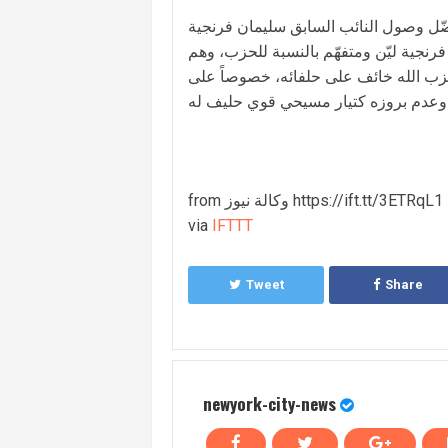
ضّل وصول النائب السابق سليمان فرنجية
رنجية ليّن ومتفهّم بالنسبة للحزب، وهم
 حزب الله خائف على حلفائه، خصوصاً على
from وكالة نيوز https://ift.tt/3ETRqL1
via
IFTTT
Tweet
Share
newyork-city-news