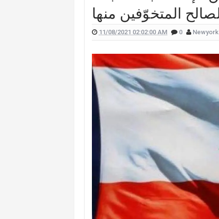
 علّقت هيفا وهبي على تفجير "البيجر"؟
 الممثل يورغو شلهوب تنتشر تعرفوا إليها
11/08/2021 02:02:00 AM
0
Newyork
لقناة التي تعمل فيها هذا ما قالته (صورة)
ات "أميركا غوت تالنت" فمن هي؟ (صورة)
لان يدخلان القفص الذهبي في روما (صور)
سعيدي وزوجها وسام بريدي: أحبك (فيديو)
للبنانيّ بالهجرة إلى كندا؟.. إليكم ما كشفه