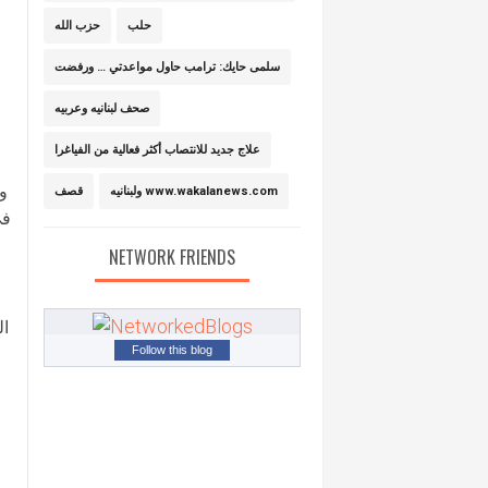
حلب
حزب الله
سلمى حايك: ترامب حاول مواعدتي … ورفضت
صحف لبنانيه وعربيه
علاج جديد للانتصاب أكثر فعالية من الفياغرا
وف
ولبنانيه www.wakalanews.com
قصف
في
NETWORK FRIENDS
ال
Follow this blog