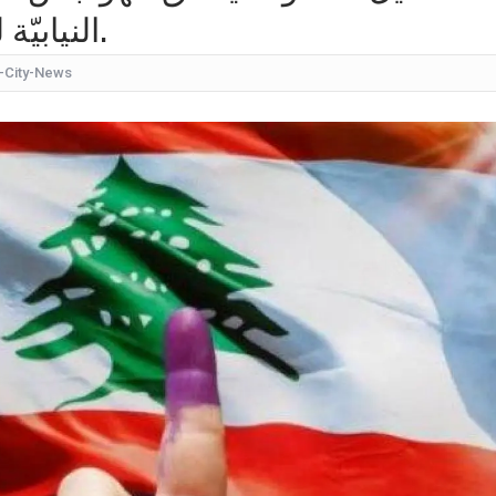
النيابيّة لصالح المتخوّفين منها.
كيف
شقراء جميلة تشبه الأوروبيات.. صورة لابنة
-City-News
قرار مُفاجئ.. إعلامية شهيرة تُعلن إنهاء تعاقدها مع ا
عُثر على جثتها ملقاة أسفل جسر.. وفاة إحدى متسابق
بأجواء مليئة بالحب والرومانسية... ممث
بالقبلات... لحظات رومانسيّة بين ريم ال
بالفيديو هل يُفكّر هذا الفنان ا