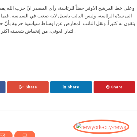
وعلى خط المرشح الاوفر حظاً للرئاسة، رأى المصدر انّ حزب الله يف
الى سدّة الرئاسة، وليس النائب باسيل لانه صعب في السياسة، فيما ف
يثقون به كثيراً. ونقل النائب المعارض عن اوساط سياسية حزبية بأنّ
التيار العوني، من إنخفاض شعبيته اكثر وعدم بروزه كتيار مسيحي قوي حليف له.
Share
Share
Share