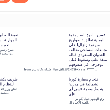
عسير: القوة الصاروخية
نعمة الله اب
اليمنية تطلق 5 صواريخ
الموارنة .
من نوع زلزال1 على
تعم مو
تجمعات لمسلحي تحالف
العدوان السعودي قبالة
والتجدد لانتخابات المجلس…
منفذ علب وسقوط قتلى
وجرحى في صفوفهم.
from شبكة وكالة نيوز https://ift.tt/2HCtbXx via IFTTT …
اقتحام سفارة كوريا
ظريف يكشف
الشمالية في مدريد:
للنظام ال
هجومٌ ببصمة «سي آي
إي»
محمد جواد ظريف إن ح…
وقع الهجوم قبيل أيام من
القمة الأخيرة ال…