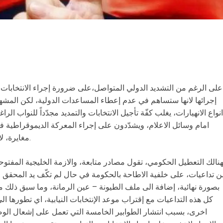
على الرغم من التشديد الدولي المتواصل،على ضرورة إجراء الانتخابات ال
إجرائها لانها ستساهم في عدم إعطاء المساعدات الدولية، لكن المش
انواع الانهيارات، يغلب كفّة تأجيل الانتخابات والتمديد مجدّداً للنواب ال
امام وسائل الاعلام، ويشدّدون على إجراء المعركة الديموقراطية في
مغايرة، لان الحجج موجودة ولا يحتاجون للتفكير بها.
نالك التعطيل الحكومي، تقول مصادر متابعة، والازمة الخليجية المفتوحة
ن تداعيات، على خلفية الاطاحة بالحكومة في حال لم تكّف يد المحقق 
بصورة نهائية، إضافة الى ملف الطيونة – عين الرمانة، وما سبق ذلك 
كل هذه التداعيات مع إقتراب موعد الإنتخابات النيابية، اي تطورها 
اخرى، بسبب انتشار الطوابير الخامسة التي تعمل على إشعال الوضع