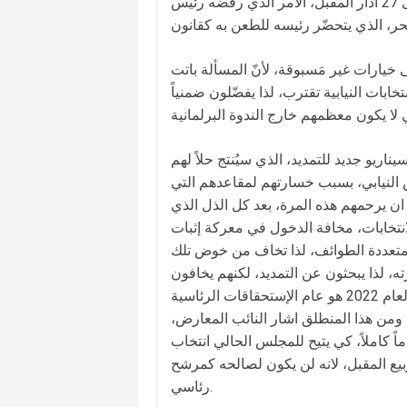
الاجواء لا تشجع على إجراء الانتخابات، بالتزامن مع تقريب موعدها الى 27 آذار المقبل، الامر الذي رفضه رئيس
خيارات غير مَسبوقة، لأنّ المسألة باتت
ابات النيابية تقترب، لذا يفضّلون ضمنياً
ناريو جديد للتمديد، الذي سيُنتج حلاً لهم
 النيابي، بسبب خسارتهم لمقاعدهم التي
 ان يرحمهم هذه المرة، بعد كل الذل الذي
انتخابات، مخافة الدخول في معركة إثبات
المتعددة الطوائف، لذا تخاف من خوض تلك
ته، لذا يبحثون عن التمديد، لكنهم يخافون
لفظ تلك الكلمة، فيما في مجالسهم الخاصة يتمنّون ذلك، خصوصاً انّ العام 2022 هو عام الإستحقاقات الرئاسية
، ومن هذا المنطلق اشار النائب المعارض،
ماً كاملاً، كي يتيح للمجلس الحالي انتخاب
بيع المقبل، لانه لن يكون لصالحه كمرشح
رئاسي.