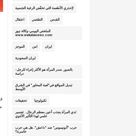
إحذري الأطعمة التي تخفّض الرغبة الجنسية!
القدس
الطقس
اعتقال
الملخص اليومي-وكالة نيوز
www.wakalanews.com
ايران
امن
الموجز
ايران السعودية
بالصور..صدر المرأة هو الأكثر إغراء للرجل-
دراسة
تبديل المواقع في"لعبة المحاور" في الشرق
الأوسط
فه
تكنولوجيا
تحقيقات
م
ثدي المرأة يجذب أعين معظم الرجال.. تفسير
علمي لهذا التأثير الأنثوي
حرب "أنونيموس" ضد "داعش"..هل هي حرب
خاسرة؟