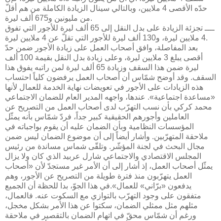
حدّه الأقصى 4 ملايين، وبالتالي سينال الزيادة الكاملة من هم أقلّ
من مليونين و675 ألف ليرة.
ــــ تجزئة الزيادة على بدل النقل إلى 65 ألف ليرة للأجور التي تفوق
4 ملايين ليرة، و130 ألف ليرة للأجور التي تقلّ عن 4 ملايين ليرة.
بعد المفاصلة، وافق أصحاب العمل على زيادة الأجور ضمن حدّ
أقصى يبلغ 3 ملايين ليرة، وعلى زيادة بدل النقل بقيمة 100 ألف
ليرة ضمن هذا السقف وزيادة 65 ألف ليرة لمن راتبه يفوق هذا
السقف. وقد أوضح شمّاس أن أصحاب العمل يرفضون كلياً احتساب
هذه الزيادات على الأجور في تعويضات نهاية الخدمة للعمال لأنها
«مساعدة اجتماعية». عندها، واجهه المدير العام للضمان الاجتماعي
محمد كركي بأن نسب التهرّب لدى أصحاب العمل من التصريح عن
العاملين وأجورهم الحقيقية كبير جداً، فردّ شمّاس بأنه يمثّل
المؤسسات النظامية وبأن الضمان عليه أن يقوم بواجباته في
ملاحقة المتهرّبين. وأشار أيضاً إلى أن موضوع الضمان ليس ضمن
مجال البحث في لجنة المؤشّر. وتلقّى شماس مساندة من رئيس
المجلس الاقتصادي والاجتماعي شارل عربيد الذي كان ولا يزال
يمثّل أصحاب العمل، إذ أشار إلى أن الأمر غير مستجدّ لأن «أصحاب
العمل يتهرّبون منذ فترة طويلة من التصريح عن الأجور، وهم
يدفعون «برّاني» للعمال».في هذا الجوّ، بدا للحظة أن الجميع
متفقون على وجود التهرّب بالتوازي مع السكوت عنه. فالعمال،
مثلهم مثل ممثلي الضمان، سكتوا عن هذا الأمر بشكل مخجل،
ورغم أن شمّاس محقّ في اتهام الضمان بالتقصير في ملاحقة