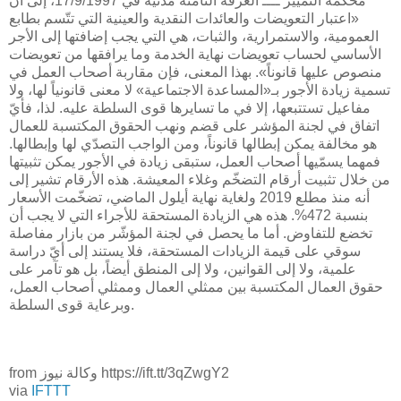
محكمة التمييز ــــ الغرفة الثامنة مدنية في 17/9/1997، إلى أن
«اعتبار التعويضات والعائدات النقدية والعينية التي تتّسم بطابع
العمومية، والاستمرارية، والثبات، هي التي يجب إضافتها إلى الأجر
الأساسي لحساب تعويضات نهاية الخدمة وما يرافقها من تعويضات
منصوص عليها قانوناً». بهذا المعنى، فإن مقاربة أصحاب العمل في
تسمية زيادة الأجور بـ«المساعدة الاجتماعية» لا معنى قانونياً لها، ولا
مفاعيل تستتبعها، إلا في ما تسايرها قوى السلطة عليه. لذا، فأيّ
اتفاق في لجنة المؤشر على قضم ونهب الحقوق المكتسبة للعمال
هو مخالفة يمكن إبطالها قانوناً، ومن الواجب التصدّي لها وإبطالها.
فمهما يسمّيها أصحاب العمل، ستبقى زيادة في الأجور يمكن تثبيتها
من خلال تثبيت أرقام التضخّم وغلاء المعيشة. هذه الأرقام تشير إلى
أنه منذ مطلع 2019 ولغاية نهاية أيلول الماضي، تضخّمت الأسعار
بنسبة 472%. هذه هي الزيادة المستحقة للأجراء التي لا يجب أن
تخضع للتفاوض. أما ما يحصل في لجنة المؤشّر من بازار مفاصلة
سوقي على قيمة الزيادات المستحقة، فلا يستند إلى أيّ دراسة
علمية، ولا إلى القوانين، ولا إلى المنطق أيضاً، بل هو تآمر على
حقوق العمال المكتسبة بين ممثلي العمال وممثلي أصحاب العمل،
وبرعاية قوى السلطة.
from وكالة نيوز https://ift.tt/3qZwgY2
via
IFTTT