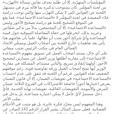
المؤسّسات المتهرّبة، إلا أن طلبه بحذف نقاش مسألة «التهرّب»
من لجنة المؤشّر، كان يستوجب تذكيره بما قاله بيرم في مستهل
اللجنة عن القوانين التي لا يمكن التهرّب منها والتي توجب دراسة
غلاء المعيشة في لجنة المؤشّر لا «المساعدة الاجتماعية». فما يقع
في الموقع الصحيح للجنة هو دراسة تصحيح الأجور وليس
«المساعدة الاجتماعية». إلا أن المجتمعين، بدلاً من تذكير شمّاس
وعربيد بذلك، انخرطوا في حفلة المفاصلة السوقية حول قيمة
المساعدة وأيّ شرائح أجور يجب أن تطالها، علماً بأن نقاشهم هذا
يأتي بعد تفاهمات خارج اللجنة بين أصحاب العمل وممثلي الاتحاد
العمالي العام في مكتب الرئيس نجيب ميقاتي.
على أي حال، يستند أصحاب العمل في تسويق مفهوم «المساعدة
الاجتماعية» إلى مقاربة أطلقها وزير العمل عن مسارَين لتصحيح
الأجور: أولهما إنقاذي سريع، والثاني مستدام. المشكلة في مقاربة
الوزير أنها تمنح أصحاب العمل ورقة تفاوضية قوية، رغم موقفهم
الضعيف تجاه القوانين. فرغم أن اللجنة قد تتفق على عدم احتساب
«المساعدة الاجتماعية» في تعويضات الضمان، إلا أن قانون الضمان
يفرض اعتبارها أجوراً خاضعة للاشتراكات في الفروع الثلاثة: ضمان
المرض والأمومة، التعويضات العائلية، تعويضات نهاية الخدمة. فأيّ
دخل مستمرّ لأيّ عامل لا يمكن اعتباره مساعدة، بل يدخل في
صلب الأجر.
وهذا المفهوم ليس مجرّد فكرة عابرة، بل هو مثبت في الأحكام
القضائية. فعلى سبيل المثال، يشير القرار الرقم 143 الصادر عن