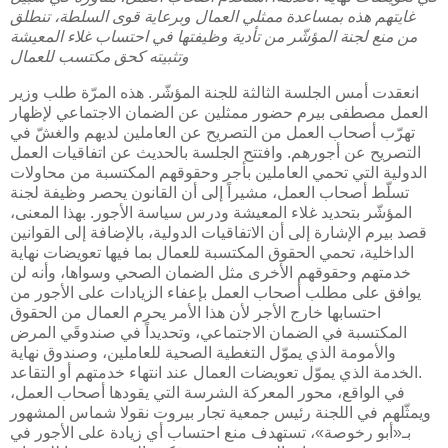
غايتهم هذه بمساعدة ممثلي العمال وبرعاية قوى السلطة، تنطلق
من منع لجنة المؤشّر من تأدية وظيفتها في احتساب غلاء المعيشة
وتثبيته كحق مكتسب للعمال
انعقدت أمس الجلسة الثالثة للجنة المؤشّر. هذه المرّة طلب وزير
العمل مصطفى بيرم حضور ممثلين عن الضمان الاجتماعي لإظهار
تهرّب أصحاب العمل من التصريح عن العاملين لديهم والغشّ في
التصريح عن أجورهم. وافتتح الجلسة بالحديث عن اتفاقيات العمل
الدولية التي تحمي العاملين بأجر وحقوقهم المكتسبة من محاولات
تسلّط أصحاب العمل، مشيراً إلى أن القانون يحصر وظيفة لجنة
المؤشّر بتحديد غلاء المعيشة ودرس سياسة الأجور. بهذا المعنى،
قصد بيرم الإشارة إلى أن الاتفاقيات الدولية، بالإضافة إلى القوانين
الداخلية، تحمي الحقوق المكتسبة للعمال بما فيها تعويضات نهاية
خدمتهم وحقوقهم الأخرى مثل الضمان الصحي وسواها، وأنه لن
يوافق على مطلب أصحاب العمل بإعفاء الزيادات على الأجور من
احتسابها خارج الأجر لأن هذا الأمر يحرم العمال من الحقوق
المكتسبة في الضمان الاجتماعي، وتحديداً في صندوقَي المرض
والأمومة الذي يموّل التغطية الصحية للعاملين، وصندوق نهاية
الخدمة الذي يموّل تعويضات العمال عند انتهاء خدمتهم أو التقاعد.
في الواقع، محور المعركة الشرسة التي يقودها أصحاب العمل،
ويمثّلهم في اللجنة رئيس جمعية تجار بيروت نقولا شماس المشهور
بـ«أبو رخوصة»، تستهدف منع احتساب أي زيادة على الأجور في