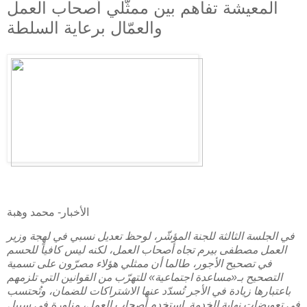
المعيشة تفاهم بين ممثّلي أصحاب العمل
والعمّال برعاية السلطة
الأخبار- محمد وهبة
في الجلسة الثالثة للجنة المؤشّر، لوحظ تعديل نسبي في لهجة وزير
العمل مصطفى بيرم تجاه أصحاب العمل، لكنه ليس كافياً للحسم
في تصحيح الأجور، طالما أن ممثلي هؤلاء مصرّون على تسمية
التصحيح بـ«مساعدة اجتماعية» للتهرّب من القوانين التي تلزمهم
باعتبارها زيادة في الأجر تُسدّد عنها الاشتراكات للضمان، وتُحتسب
في تعويضات نهاية الخدمة. استخدم أصحاب العمل، مناورة في سبيل