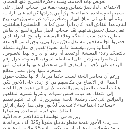
تعويض نهاية الخدمة، ونسف فكرة التصريح عنها للضمان
الاجتماعي. لذا، يصرّ شماس ومعه حفنة من أصحاب العمل، على
تسميتها «مساعدة اجتماعية» تهرّباً من إدراجها كزيادة على الراتب،
رغم أنها تأتي في سياق انهيار وتضخّم وركود غير مسبوق في تاريخ
لبنان. هذا النقاش الذي كان دائراً أمس كما في الجلستين السابقتين.
ففي سبيل تحقيق هدفهم، نفّذ أصحاب العمل مناورة لمنع أي نقاش
يتعلق بتحديد نسب التضخّم وغلاء المعيشة. ولم يُتح للخبراء الذين
حضروا الجلسة (خبير مستقل معيّن من الوزير، وخبراء من الجامعة
اللبنانية ومن مؤسسة عامة معنية) تقديم أي مقاربة متصلة
بالتضخّم وغلاء المعيشة، أو تقديم أي رقم أو أي رأي بهذا الخصوص،
بل جلسوا متفرّجين على المفاصلة السوقية المفتوحة حول رقم
الزيادة على الأجور، والسقوف التي ستحصل عليها والسقوف التي
ستحرم منها، وفق مصدر مطلع.
ورغم أن محاضر اللجنة ليست حكماً مبرماً، إلا أنها ستثبّت حقوق
العمال في الانتفاع من مكاسبهم من أي زيادة على الأجور. لكن
هيئات أصحاب العمل، ومن اللحظة الأولى التي دعيت فيها اللجنة
إلى الانعقاد بعد غياب خمس سنوات، باشروا بتشويه المفاهيم
والقوانين التي تحدّد وظيفة اللجنة، مشيرين إلى أن في نيّتهم تقديم
«مساعدة اجتماعية» لا تصحيحاً للأجور. وفي هذا الإطار، انزلق
النقاش نحو قيمة المساعدة وسقوفها.
وبرزت في الجلسة الثالثة الاقتراحات الآتية:
ــــ زيادة الأجور بقيمة مقطوعة تبلغ مليوناً و325 ألف ليرة لغاية
سقف 4 ملايين ليرة، أي أن من يكون راتبه 3.5 ملايين ليرة، فإن