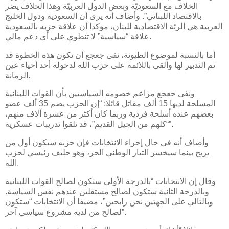
الخلاف مع السعوديّة وبعض الدول العربيّة وهذا الخلاف يضر
بالاقتصاد اللبناني”. وأضاف أنه يرى أن السعودية ودول الخليج
العربية هي الرئة الاقتصادية للبنان، مؤكدا أن علاقة حزبه بالسعودية
علاقة “سياسية” لا تنطوي على أي دعم مالي.
أما بالنسبة لموضوع الطيونة، نفى جعجع أن تكون هذه الخطوة قد
تم التدبير لها وألقى باللائمة على حزب الله لدخوله أحد أحياء عين
الرمانة.
ونفى جعجع مزاعم خصومه السياسيين بأن القوات اللبنانية
المسلحة لديها 15 ألف مقاتل قائلا: “إن الحزب يضم 35 ألف عضو
بعضهم عنده أسلحة فردية وربما كان أكثر من عشرة آلاف منهم،
“كلهم من الجيل القديم”، قد تلقوا تدريبات عسكرية”.
وأضاف أنه في حال إجراء الانتخابات فإن حزبه سيكون أول من
يربح بينما سيخسر التيار الوطني الحر، وهو حليف رئيسي لحزب
الله.
وقال إن الانتخابات “بالدرجة الأولى ستكون لصالح القوات اللبنانية
وبالدرجة الثانية ستكون لصالح مستقلين عندهم نفس السياسة.
وبالتالي على الجهتين نحن رابحين”، مضيفا أن الانتخابات “ستكون
لصالح من لديه مشروع سياسي آخر”.