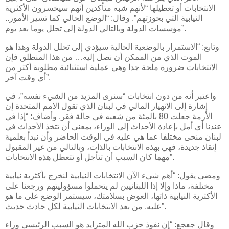
الانتخابات أو تعطيلها “لأنهم شبه متأكدين أنهم سيخسرون الأكثرية
النيابية التي بحوزتهم”. وقال: “الوضع الحالي كما تسير الأمور..
مؤسسات الدولة وبالتالي الدولة إلى تحلل يوما بعد يوم”.
وتابع: “الاستمرار بالوضعية الحالية سيؤدي إلى تحلل الدولة وهذا هو
الموت الذي من الممكن أن نصل إليه… من هذا المنطلق فإن
الانتخابات ضرورة ملحة جدا وهي عملية استثنائية مطلوبة أكثر من
أي وقت آخر”.
واعتبر أنه من دون انتخابات “سنرى المزيد من الشيء نفسه”، في
إشارة إلى الانهيار المالي في لبنان الذي تقول الامم المتحدة إن
الأزمة جعلت 80 بالمئة من شعبه في حالة فقر. وأضاف: “إذا في
عندنا أي أمل بإعادة الأحداث إلى الوراء، بمعنى أن تتخذ الأحداث في
لبنان منحى مختلفا عما هي عليه في الوقت الحاضر وأن نبدأ بعلمية
إنقاذ جديدة، فهي بهذه الانتخابات بالذات، وبالتالي من غير المقبول
مهما كان السبب أن تتأجل أو تتعطل هذه الانتخابات”.
ومضى يقول: “أهم شيء الآن الانتخابات النيابية لنخرج بأكثرية نيابية
مختلفة، ماذا وإلا إذا اللبنانيين لم يتحملوا مسؤوليتهم ورجعنا على
الأكثرية النيابية ذاتها، العوض بسلامتك، سيستمر الوضع على ما هو
عليه. من بعد الانتخابات النيابية لكل حادث حديث”.
وقال جعجع: “إن نفوذ حزب الله المتزايد هو السبب الرئيسي وراء