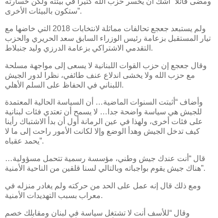
ومضى قائلا “أشك أن يخسر حزب الله كثيرا في بيئته ولكن خسارته
ستكون بالبيئات الأخرى”.
ولم يستبعد جعجع تحالفات مماثلة لانتخابات 2018 التي خاضها مع
تيار المستقبل بزعامة رئيس الوزراء السابق سعد الحريري والحزب
التقدمي الاشتراكي بزعامة الدرزي وليد جنبلاط.
وقال جعجع إن حزب القوات اللبنانية لا يسعى إلى مواجهة مسلحة
مع حزب الله ولا يخشى اندلاع عنف طائفي، نظرا لدور الجيش
اللبناني في الحفاظ على السلم الأهلي.
وأضاف “أثبتت السنوات الماضية… أن السياسة الحالية المعتمدة
للجيش هي سياسة واضحة جدا… لا يسمح أن تعتدي فئات لبنانية
على فئات أخرى، ولهذا في عين الرمانة أول أن بدأ الاشتباك رأينا
كيف تدخل الجيش وهدأ الوضع وإلا لكانت الأمور راحت إلى ما لا
يحمد عقباه”.
قال “أنت عندك جيش وطني، مؤسسة رسمية تتحمل مسؤولية…
هناك جيش يقوم بواجباته وبالتالي لسنا قلقين من الناحية الأمنية”.
ومع ذلك قال إنه عمل على الحد من حركته ولم يغادر منزله في
معراب بسبب التهديدات الأمنية.
وقال “للأسف أنت لا تشتغل سياسة في لبنان ومقابلك خصم