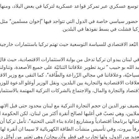
توسع عسكري عبر تمركز قواعد عسكرية لتركيا في بعض البلاد، ومنها ل
حضور سياسي خاصة في الدول التي تتواجد فيها “إخوان مسلمين” مثل ت
كيا فشلت في بسط نفوذها في البلدين.
البُعد الاقتصادي للسياسة التوسعية حيث تهتم تركيا باستثمارات خارجية
ي لبنان يبدو ان تركيا تدخل من بوابة الاستثمارات الاقتصادية، حيث قال
د الله بو حبيب ” نريد تطوير علاقاتنا الثنائيّة على جميع الأصعدة، وتناولن
سياحيّة، وعلاقاتنا في مجالي الزّراعة والطّاقة”، كما التقى مع وزير الاق
علاقات الاقتصادية والتجارية بين البلدين، ونقل الوزير أوغلو الدعوة للوز
اقتصاد والتجارة والمال، والاجتماع بالشركات التركية المهتمة بالاستثمار
ضيف نور الدين ان حجم التجارة التركية مع لبنان محدود حتى قبل الانهيا
ملايين، وهي تصبّ في أغلبها لصالح أنقرة أكثر من لبنان، لكن الحكومة ا
مالها برنامجاً اقتصادياً ومشاريع إعادة بناء البنى التحتية”، تأمل تركي
فأ بيروت، وفي تأسيس منشآت الطاقة الكهربائية لا سيما ان أنقرة له
عديد من الدول، ولها تجارب في قطر وأذربيجان/ وهي تعتبر من أوائل دول