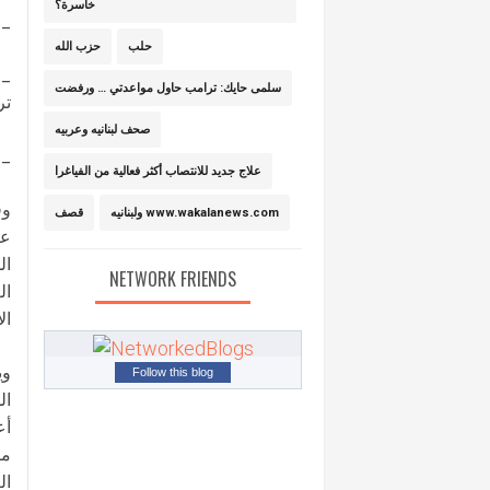
خاسرة؟
_ 
حلب
حزب الله
_ 
سلمى حايك: ترامب حاول مواعدتي … ورفضت
تر
صحف لبنانيه وعربيه
_ 
علاج جديد للانتصاب أكثر فعالية من الفياغرا
وف
ولبنانيه www.wakalanews.com
قصف
عب
ال
NETWORK FRIENDS
ال
ال
وي
Follow this blog
ال
أع
مر
ال