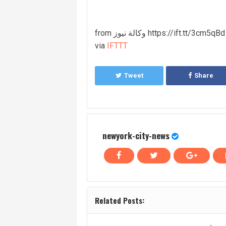
from وكالة نيوز https://ift.tt/3cm5qBd
via
IFTTT
Tweet
Share
newyork-city-news
Related Posts: