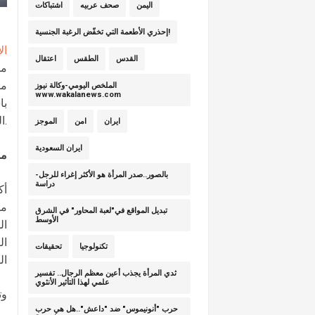
اليمن
صحف عربيه
اشتباكات
إحذري الأطعمة التي تخفّض الرغبة الجنسية!
ال
القدس
الطقس
اعتقال
مح
مو
الملخص اليومي-وكالة نيوز
www.wakalanews.com
با
الخارجية.
ايران
امن
الموجز
ايران السعودية
مش
بالصور..صدر المرأة هو الأكثر إغراء للرجل-
دراسة
أك
ما
تبديل المواقع في"لعبة المحاور" في الشرق
الأوسط
ال
تكنولوجيا
تحقيقات
ال
ثدي المرأة يجذب أعين معظم الرجال.. تفسير
علمي لهذا التأثير الأنثوي
وت
حرب "أنونيموس" ضد "داعش"..هل هي حرب