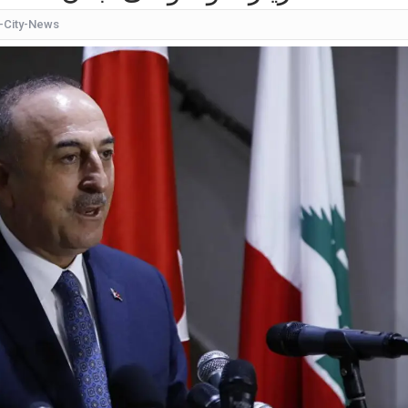
-City-News
كيف
شقراء جميلة تشبه الأوروبيات.. صورة لابنة
قرار مُفاجئ.. إعلامية شهيرة تُعلن إنهاء تعاقدها مع ا
عُثر على جثتها ملقاة أسفل جسر.. وفاة إحدى متسابق
بأجواء مليئة بالحب والرومانسية... ممث
بالقبلات... لحظات رومانسيّة بين ريم ال
بالفيديو هل يُفكّر هذا الفنان ا