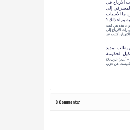
ت الأرباح في
لمصرفي إلى
ر.. ما الأسباب
ية وراء ذلك؟
ان هذه هي قصة
رات الأرباح إلى
ن يطلب تمديد
كيل الحكومة
نتنياهو (أرشيف – أ.ب.) عرب ٤٨
0 Comments: