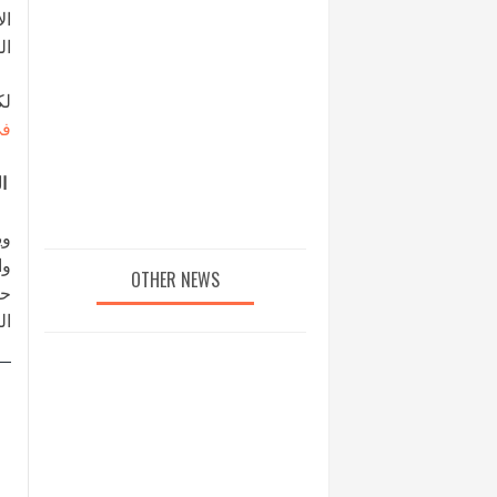
ال
ال
لك
في
ال
وا
OTHER NEWS
حي
ال