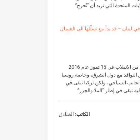
يات المتحدة التي تريد أن “تُحرج”
 لبنان – قد بدأ مع تسلّلها الى الشمال
ويشرح الخبير في الشؤون التركية محمد نور الدين ان أنقرة لا تزال تعاني من الانقلاب في 15 تموز عام 2016
ض النوافذ مع دول الشرق، وخاصة روسيا
جانب السياحي، ولكن تركيا تبقى في
لية تبقى في إطار “المدّ والجزر”
الكاتب:
الخنادق