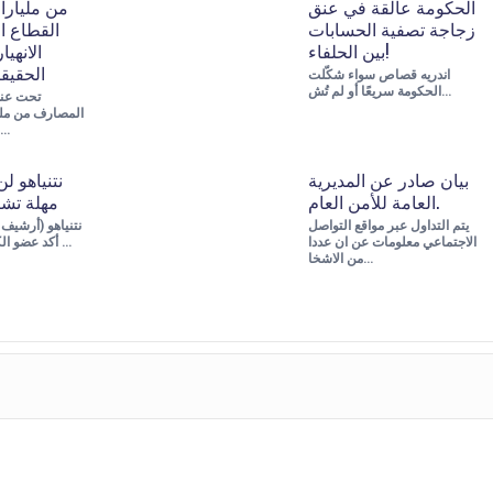
الحكومة عالقة في عنق
من مليارا
زجاجة تصفية الحسابات
القطاع ا
بين الحلفاء!
الانهيا
الحقيق
اندريه قصاص سواء شكّلت
الحكومة سريعًا أو لم تُش…
تحت عنو
المصارف من مليا
الانهيار، كتبت عز…
بيان صادر عن المديرية
نتنياهو ل
العامة للأمن العام.
مهلة تش
يتم التداول عبر مواقع التواصل
الاجتماعي معلومات عن ان عددا
أكد عضو الكنيست عن حزب …
من الاشخا…