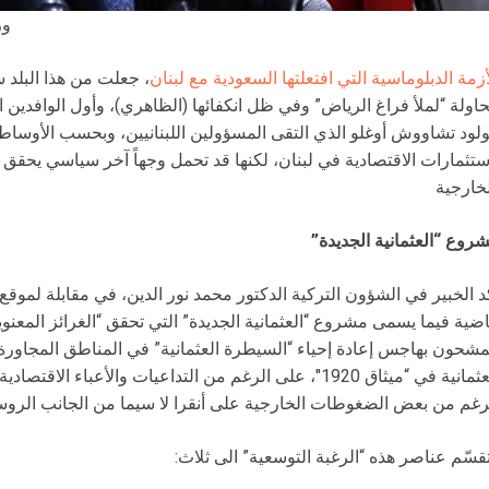
وز
أزمة الدبلوماسية التي افتعلتها السعودية مع لبنان
، جعلت من هذا البلد 
اولة “لملأ فراغ الرياض” وفي ظل انكفائها (الظاهري)، وأول الوافدين 
لود تشاووش أوغلو الذي التقى المسؤولين اللبنانيين، وبحسب الأوساط ا
ستثمارات الاقتصادية في لبنان، لكنها قد تحمل وجهاً آخر سياسي يحقق
روع “العثمانية الجديدة”
د الخبير في الشؤون التركية الدكتور محمد نور الدين، في مقابلة لموقع 
ضية فيما يسمى مشروع “العثمانية الجديدة” التي تحقق “الغرائز المع
مشحون بهاجس إعادة إحياء “السيطرة العثمانية” في المناطق المجاورة
العثمانية في “ميثاق 1920″، على الرغم من التداعيات والأعباء 
رغم من بعض الضغوطات الخارجية على أنقرا لا سيما من الجانب الرو
قسّم عناصر هذه “الرغبة التوسعية” الى ثلاث: