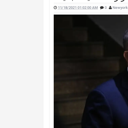
11/18/2021 01:02:00 AM
0
Newyork
 علّقت هيفا وهبي على تفجير "البيجر"؟
 الممثل يورغو شلهوب تنتشر تعرفوا إليها
لقناة التي تعمل فيها هذا ما قالته (صورة)
ات "أميركا غوت تالنت" فمن هي؟ (صورة)
لان يدخلان القفص الذهبي في روما (صور)
سعيدي وزوجها وسام بريدي: أحبك (فيديو)
للبنانيّ بالهجرة إلى كندا؟.. إليكم ما كشفه