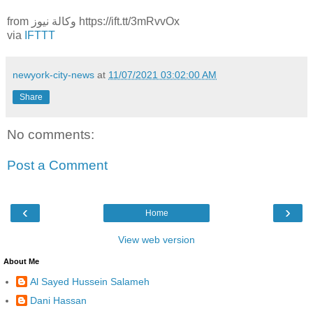
from وكالة نيوز https://ift.tt/3mRvvOx
via
IFTTT
newyork-city-news
at
11/07/2021 03:02:00 AM
Share
No comments:
Post a Comment
‹
›
Home
View web version
About Me
Al Sayed Hussein Salameh
Dani Hassan