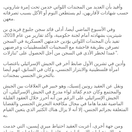
وأفيد بأن العديد من المجندات اللواتي خدمن تحت إمرة شاروني،
حسب شهادات لأقاربهن، لم يستطعن النوم أو الأكل بسبب تصرفاته
معهن.
وفي الأسبوع الماضي أيضا، أدلى قائد سجن جلبوع فريدي بن
شيتريت بشهادته أمام لجنة حكومية، وأكد تقارير من عام 2018،
تفيد بأن المجندات اللواتي يؤدين خدمتهن العسكرية في السجن
تصرفن بطريقة فاحشة مع السجينات الفلسطينيات وعرضنهن
عمدا لخطر الأذى في السجن من أجل الحصول على “تنازلات”.
وأدين في تشرين الأول ضابط آخر في الجيش الإسرائيلي باغتصاب
امرأة فلسطينية والابتزاز الجنسي، وكان في السابق، اتهم أيضا
بالتحرش الجنسي بمجندات.
ونقل عن العقيد رونين إتسيك، وهو خبير في العلاقات بين الجيش
والمجتمع وكان خدم كقائد لواء مدرع في الجيش الإسرائيلي، أن
الجيش الإسرائيلي على الرغم من أنه أحرز خلال العقود القليلة
الماضية تقدما هاما في مجال مكافحة التحرش الجنسي والقضايا
المتعلقة بجرائم الجنس، إلا أنه لا يزال هناك الكثير الذي يتعين القيام
به.
ومن جهة أخرى، أعربت العقيد احتياط ميري إيسين، التي خدمت
في الاستخبارات الإسرائيلية عن قلقها بشأن التداعيات المحتملة