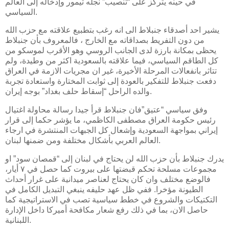
في حينه يتركز على “تنصيب” نجله تيمور وإدخاله إلى العالم
السياسي.
يشير احد أصدقاء جنبلاط الى انه رغب بتطبيع علاقته مع حزب الله
من دون التفريط بصداقاته مع الخارج ، فالمعروف بأن جنبلاط
يحظى بمكانة بارزة لدى الجانب الروسي وهو الأقرب لموسكو من
كل الطاقم السياسي، فيما علاقته بالسعودية اكثر من وطيدة، ولم
تتاثر بانفعالات المرحلة الأخيرة، غير ان مجريات الازمة في العراق
دفعت جنبلاط للتفكير بالعودة إلى ثوابت المختارة واستعادة تجربة
والده الراحل “إسقاط حلف بغداد” بوجه إيران.
وفق سياسي “عتيق”فان جنبلاط قرأ جيدا رسالة محاولة اغتيال
رئيس حكومة العراق مصطفى الكاظمي، ما يؤشر حكما إلى قرار
إيراني بمواجهة السعودية وإشعال كل الجبهات المنتشرة في ارجاء
العالم العربي بأشكال مختلفة ومن ضمنها لبنان.
يدرك جنبلاط بأن حزب الله لن يحتاج في لبنان إلى “قمصان سود” او
مجموعات مسلحة تحكم قبضتها على بيروت كما حصل في ٧ أيار،
فالوضع مختلف وان كان يحتاج لعناصر ميدانية على غرار أحداث
الطيونة مؤخرا. ففي ظل عهد حليفه ينبغي التبديل الكامل في
التكتيكات والشروع في خطط سياسية تصب في الاستراتيجية كما
حاصل الان، بما في ذلك رفع شعار مكافحة أميركا داخل الإدارة
اللبنانية.