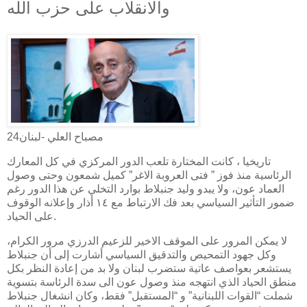
والانقلاب على حزب الله
مصباح العلي -لبنان24
تاريخيا ، كانت المختارة تلعب الدور المركزي في كل المعارك
الرئاسية منذ فوز ” فتى العروبة الاغر” كميل شمعون وحتى وصول
العماد عون، ولا يبدو وليد جنبلاط بوارد التخلي عن هذا الدور رغم
ضمور التأثير السياسي بعد فك الارتباط مع ١٤ أذار وإعلانه الوقوف
على الحياد.
لا يمكن المرور على الموقف الاخير للزعيم الدرزي مرور الكرام،
وكل جهود التمحيص والتدقيق السياسي أشارت إلى أن جنبلاط
يستشعر بعواصف عاتية ستضرب لبنان ولا بد من إعادة النظر بكل
منطق الحياد الذي انتهجه منذ وصول عون الى سدة الرئاسة بتسوية
شملت “القوات اللبنانية” و “المستقبل” فقط، وكان انشغال جنبلاط