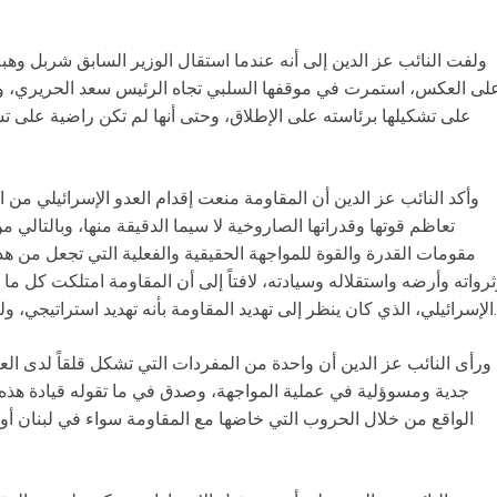
ولفت النائب عز الدين إلى أنه عندما استقال الوزير السابق شربل وهب
لى العكس، استمرت في موقفها السلبي تجاه الرئيس سعد الحريري، 
على تشكيلها برئاسته على الإطلاق، وحتى أنها لم تكن راضية على 
وأكد النائب عز الدين أن المقاومة منعت إقدام العدو الإسرائيلي من 
تعاظم قوتها وقدراتها الصاروخية لا سيما الدقيقة منها، وبالتالي 
مقومات القدرة والقوة للمواجهة الحقيقية والفعلية التي تجعل من هذ
رواته وأرضه واستقلاله وسيادته، لافتاً إلى أن المقاومة امتلكت كل م
الإسرائيلي، الذي كان ينظر إلى تهديد المقاومة بأنه تهديد استراتيجي، ولكنه اليوم بات ينظر اليه بأنه تهديد وجودي.
ورأى النائب عز الدين أن واحدة من المفردات التي تشكل قلقاً لدى الع
جدية ومسوؤلية في عملية المواجهة، وصدق في ما تقوله قيادة هذه ا
الواقع من خلال الحروب التي خاضها مع المقاومة سواء في لبنان أو غ