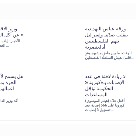
ورقة عباس التهديدية
وزير الاقت
تنقلب ضدّه.. وإسرائيل
عن أكل البيض والدجاج!»
تتهم الفلسطينيين
بالعنصرية!
الغصين «توقّفوا عن …
الوقت- ما بين ماضٍ مشبوه وغدٍ
قاتم؛ تعيش السلطة الفلسطين…
لا زيادة لافتة في عدد
هل يسمح لأ
الإصابات بـ«كورونا»:
الحرة بم
الحكومة تؤجّل
اعمالهم.
المساعدات
(هيثم الموسوي) أقفل عدّاد
أكد وزير الدا
كورونا على 666 إصابة، بعد
تسجيل 3 إصابات …