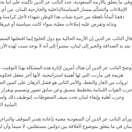
في ما يتعلق بالأزمة السعودية، جدد النائب عز الدين تأكيده على أننا
الإملاءات والتحكّم بمسار السياسةالداخلية والخارجية للبنان، من أي دو
دفعنا أثماناً باهظة من خيرة شباب هذا الوطن شهداء لأجل كرامتنا وسي
وتذله وتفرض عليه إملاءات معيّنة سواء كانت سياسية أو غيرها، وهذا مبدأ تقوم عليه العلاقات بين الدول.
ال النائب عز الدين إن الأزمة الحالية مع دول الخليج إنما افتعلتها السع
تمد يد الصداقة والخير إلى لبنان، مشيراً إلى أنه لا يوجد سبب لهذه الأزم
وضح النائب عز الدين أن هناك أمرين لإثارة هذه المشكلة بهذا التوقيت
هزيمة في مأرب، التي لها أهمية استراتيجية، لأنها آخر معقل لحكوم
ثروات من الغاز والنفط، والأمر الثاني هو فشل الرهان على كمين ال
زب القوات اللبنانية بتخطيط مسبق وعن سابق تصور وتصميم وبقرار قيا
وحرب أهلية وإبقاء لبنان تحت سيف الضغوطات، لتوظيف ذلك واستثما
النيابية المقبلة، لأجل تغيير المعادلة النيابية القائمة.
ورأى النائب عز الدين أن السعودية معنية بإعادة تقدير الموقف والتراجع
بنان في ما يتعلق بموضوع العلاقة بين دولتين مستقلتين، لا سيما وأن ل