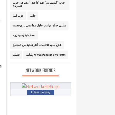
حرب "أنونيموس" ضد "داعش"..هل هي حرب
خاسرة؟
حلب
حزب الله
ع
سلمى حايك: ترامب حاول مواعدتي … ورفضت
صحف لبنانيه وعربيه
علاج جديد للانتصاب أكثر فعالية من الفياغرا
ولبنانيه www.wakalanews.com
قصف
وث
NETWORK FRIENDS
Follow this blog