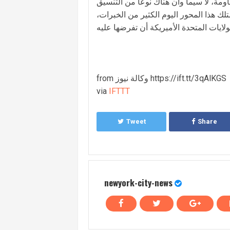
مة، لا سيما وأن هناك نوعا من التنسيق
تلك هذا المحور اليوم الكثير من الخبرات،
from وكالة نيوز https://ift.tt/3qAlKGS
via
IFTTT
Tweet
Share
newyork-city-news