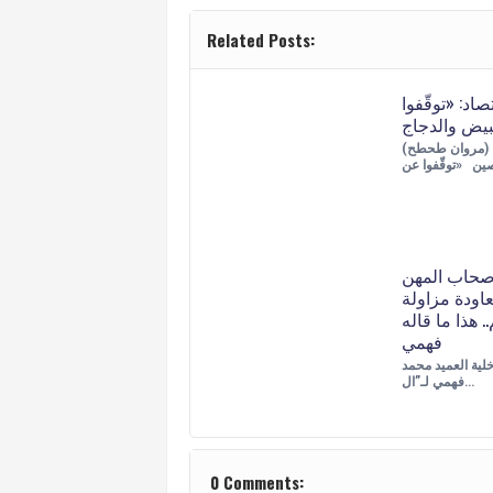
Related Posts:
صاد: «توقّفوا
(مروان طحطح) الأخبار- إيلده
صحاب المهن
عاودة مزاولة
. هذا ما قاله
فهمي
خلية العميد محمد
فهمي لـ”ال…
0 Comments: