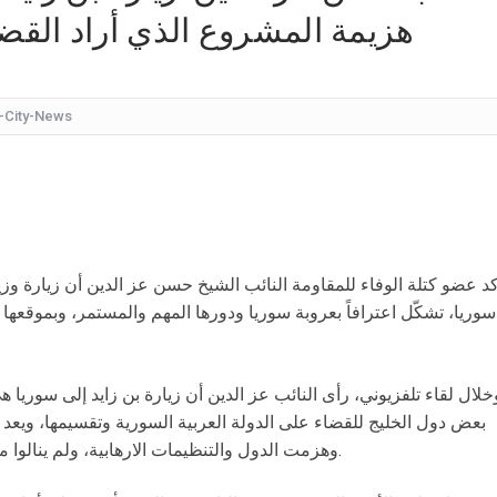
هزيمة المشروع الذي أراد القضا
كيف
شقراء جميلة تشبه الأوروبيات.. صورة لابنة
قرار مُفاجئ.. إعلامية شهيرة تُعلن إنهاء تعاقدها مع ا
-City-News
عُثر على جثتها ملقاة أسفل جسر.. وفاة إحدى متسابق
بأجواء مليئة بالحب والرومانسية... ممث
بالقبلات... لحظات رومانسيّة بين ريم ال
بالفيديو هل يُفكّر هذا الفنان ا
كد عضو كتلة الوفاء للمقاومة النائب الشيخ حسن عز الدين أن زيارة وزير 
سوريا، تشكّل اعترافاً بعروبة سوريا ودورها المهم والمستمر، وبموقعها
خلال لقاء تلفزيوني، رأى النائب عز الدين أن زيارة بن زايد إلى سوريا
بعض دول الخليج للقضاء على الدولة العربية السورية وتقسيمها، ويعد ان
وهزمت الدول والتنظيمات الارهابية، ولم ينالوا من وحدتها، ولا من رئيسها وقيادتها وشعبها.