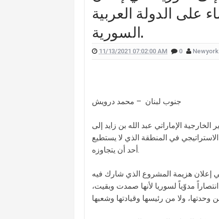
ء على الدولة العربية
 علّقت هيفا وهبي على تفجير "البيجر"؟
السورية.
 الممثل يورغو شلهوب تنتشر تعرفوا إليها
لقناة التي تعمل فيها هذا ما قالته (صورة)
11/13/2021 07:02:00 AM
0
Newyork
ات "أميركا غوت تالنت" فمن هي؟ (صورة)
لان يدخلان القفص الذهبي في روما (صور)
سعيدي وزوجها وسام بريدي: أحبك (فيديو)
جنوب لبنان – محمد درويش
للبنانيّ بالهجرة إلى كندا؟.. إليكم ما كشفه
الخارجية الإماراتي عبد الله بن زايد إلى
 الاستراتيجي في المنطقة الذي لا يستطيع
أحد أن يتجاوزه.
 هي إعلان هزيمة المشروع الذي شارك فيه
تصاراً مدوّياً لسوريا لأنها صمدت وبقيت،