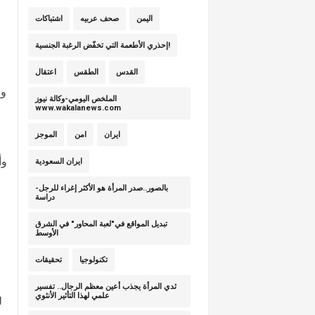
و
اليمن
صحف عربيه
اشتباكات
إحذري الأطعمة التي تخفّض الرغبة الجنسية!
القدس
الطقس
اعتقال
وق
الملخص اليومي-وكالة نيوز
www.wakalanews.com
ايران
امن
الموجز
وأ
ايران السعودية
بالصور..صدر المرأة هو الأكثر إغراء للرجل-
دراسة
ح
تبديل المواقع في"لعبة المحاور" في الشرق
الأوسط
تكنولوجيا
تحقيقات
ثدي المرأة يجذب أعين معظم الرجال.. تفسير
علمي لهذا التأثير الأنثوي
ل