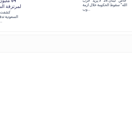
خاص “لبنان 24” لا يريد “حزب
لمرتزقة الس
الله” سقوط الحكومة خلال ازمة
وب…
كشفت و
شهريا، للمرت