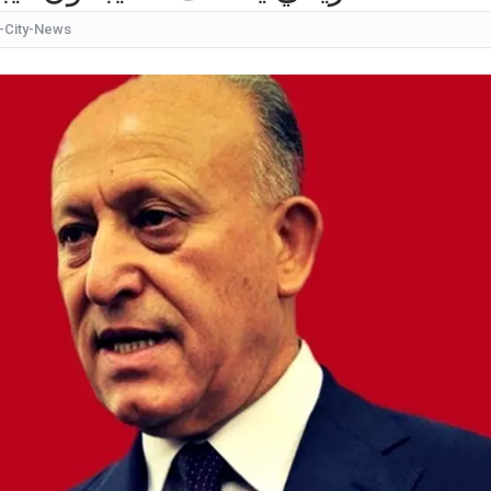
-City-News
كيف
شقراء جميلة تشبه الأوروبيات.. صورة لابنة
قرار مُفاجئ.. إعلامية شهيرة تُعلن إنهاء تعاقدها مع ا
عُثر على جثتها ملقاة أسفل جسر.. وفاة إحدى متسابق
بأجواء مليئة بالحب والرومانسية... ممث
بالقبلات... لحظات رومانسيّة بين ريم ال
بالفيديو هل يُفكّر هذا الفنان ا