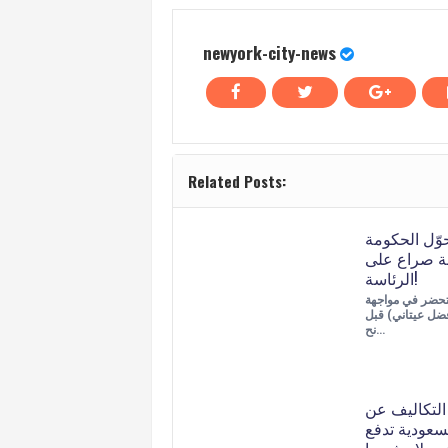
newyork-city-news
Related Posts:
حوّل الحكومة
بة صراع على
الرئاسة!
يتحضر في مواجهة
فضل عيتاني) قبل
نح…
لتكاليف عن
لسعودية تدفع
ن دولار شهريا