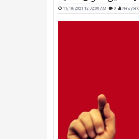
11/18/2021 12:02:00 AM
0
Newyork
 علّقت هيفا وهبي على تفجير "البيجر"؟
 الممثل يورغو شلهوب تنتشر تعرفوا إليها
لقناة التي تعمل فيها هذا ما قالته (صورة)
ات "أميركا غوت تالنت" فمن هي؟ (صورة)
لان يدخلان القفص الذهبي في روما (صور)
سعيدي وزوجها وسام بريدي: أحبك (فيديو)
للبنانيّ بالهجرة إلى كندا؟.. إليكم ما كشفه