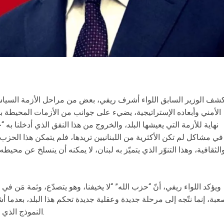
شف الوزير السابق اللواء أشرف ريفي، بعض من مراحل الأزمة السياسية
الأمني وأبعاده الإستراتيجية، يضيء على جوانب من الأزمات المحيطة بالبلد
نهاية للأزمة التي يعيشها البلد، والخروج من هذا النفق الذي أدخلنا به 
في مشاكل لم تكن الأكثرية من اللبنانيين تريدها، فلم يتمكن هذا الحزب 
الثقافية، وهذا التنوّر الذي يتميّز به لبنان، لا يمكنه أن ينسلخ عن محيطه
ويؤكد اللواء ريفي، أنّ “حزب الله” “لا يخيفنا، وهو يتصدّع، وثمة مَن ف
بة، إنما نتّجه إلى مرحلة جديدة وعقلية جديدة تحكم هذا البلد، بعدما أش
النموذج الذي جاء به “حزب الله” إلى الرئاسة، دمّر البلد.