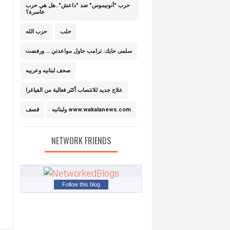
حرب "أنونيموس" ضد "داعش"..هل هي حرب
خاسرة؟
حلب
حزب الله
سلمى حايك: ترامب حاول مواعدتي … ورفضت
صحف لبنانيه وعربيه
علاج جديد للانتصاب أكثر فعالية من الفياغرا
ولبنانيه www.wakalanews.com
قصف
NETWORK FRIENDS
Follow this blog