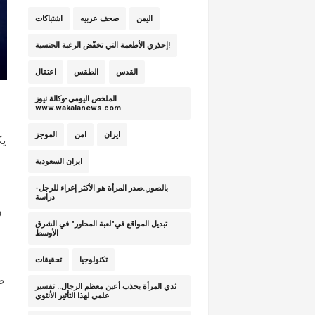
اليمن
صحف عربيه
اشتباكات
إحذري الأطعمة التي تخفّض الرغبة الجنسية!
القدس
الطقس
اعتقال
الملخص اليومي-وكالة نيوز
www.wakalanews.com
ايران
امن
الموجز
يك
ايران السعودية
بالصور..صدر المرأة هو الأكثر إغراء للرجل-
دراسة
و
تبديل المواقع في"لعبة المحاور" في الشرق
الأوسط
تكنولوجيا
تحقيقات
صع
ثدي المرأة يجذب أعين معظم الرجال.. تفسير
علمي لهذا التأثير الأنثوي