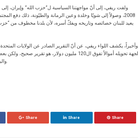
ولفت ريفي، إلى أنّ مواجهتنا السياسية ل”حزب الله” وإيران، إلى
2008، وصولاً إلى شويّا وخلدة وعين الرمانة والطيّونة، ذلك دفع ال
يعيد للبنان خصائصه وتاريخه ويفكّ أسره، لأن بلدنا مخطوف من “حزب 
وأخيراً، يكشف اللواء ريفي، عن أنّ التقرير الصادر عن الولايات المتحدة
لجهة تحويله أموالاً تفوق ال120 مليون دولار، هو تقرير
والبعض الآخر في جزيرة قريبة جداً إلى لبنان.
Share
Share
Share