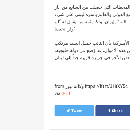
 المحطات التي حصلت من السابع من أيار
مجتمع الدولي والعالم بأسره ليبني على شيء
الله” وإيران، ولكن ثمة من يقول له “لم
ولن تخيفنا”.
 الأميركية بأن النائب جميل السيد مرتكب
 صحيح، ولكن بعض هذه الأموال، قد وُضع في دولة خليجية،
from وكالة نيوز https://ift.tt/3HtXY5c
via
IFTTT
Tweet
Share