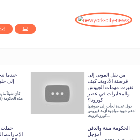
من نقل الموتى إلى
عندما تت
قرصنة الأدوية.. كيف
إلى حل
تغيرت مهمات الجيوش
والمخابرات في عصر
كأن شيئاً ما 
كورونا؟
هذه الحكومة (
دول عديدة لجأت إلى جيوشها
لدعم جهود مواجهة أزمة فيروس
كورونا/رويت…
الحكومة ميتة والدفن
حملت ا
مؤجل!
الإمارات.. ا
64 مليو