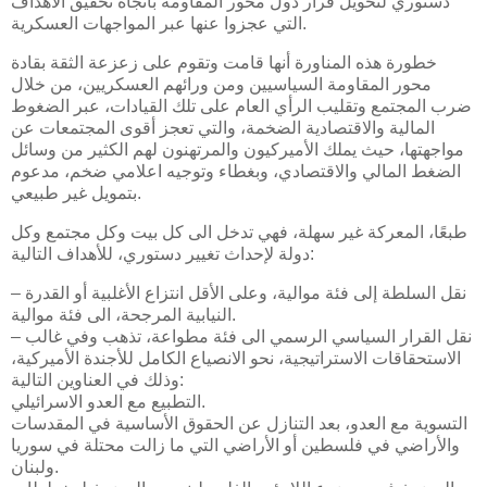
دستوري لتحويل قرار دول محور المقاومة باتجاه تحقيق الأهداف
التي عجزوا عنها عبر المواجهات العسكرية.
خطورة هذه المناورة أنها قامت وتقوم على زعزعة الثقة بقادة
محور المقاومة السياسيين ومن ورائهم العسكريين، من خلال
ضرب المجتمع وتقليب الرأي العام على تلك القيادات، عبر الضغوط
المالية والاقتصادية الضخمة، والتي تعجز أقوى المجتمعات عن
مواجهتها، حيث يملك الأميركيون والمرتهنون لهم الكثير من وسائل
الضغط المالي والاقتصادي، وبغطاء وتوجيه اعلامي ضخم، مدعوم
بتمويل غير طبيعي.
طبعًا، المعركة غير سهلة، فهي تدخل الى كل بيت وكل مجتمع وكل
دولة لإحداث تغيير دستوري، للأهداف التالية:
– نقل السلطة إلى فئة موالية، وعلى الأقل انتزاع الأغلبية أو القدرة
النيابية المرجحة، الى فئة موالية.
– نقل القرار السياسي الرسمي الى فئة مطواعة، تذهب وفي غالب
الاستحقاقات الاستراتيجية، نحو الانصياع الكامل للأجندة الأميركية،
وذلك في العناوين التالية:
التطبيع مع العدو الاسرائيلي.
التسوية مع العدو، بعد التنازل عن الحقوق الأساسية في المقدسات
والأراضي في فلسطين أو الأراضي التي ما زالت محتلة في سوريا
ولبنان.