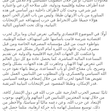
محاولات اغتيال، أو من خلال التصويب السياسي والاعلامي من قبل
عدة أطراف محلية وإقليمية ودولية، على سلاحه الردعي واعتباره
غير شرعي، وحيث كان لأطراف داخلية دور أساسي في هذه
المناورة من باب الارتهان طبعًا، وليس من باب القرار الحر، أجمع
هؤلاء جميعًا على الانخراط في حرب إستهدافه عبر الإنتخابات
النيابية، وذلك تحت العناوين التالية:
أولًا: في الموضوع الاقتصادي والمالي. تعرض لبنان وما يزال لحرب
اقتصادية شرسة قامت بأساسها على استهداف عملته الوطنية،
بتواطوء خبيث من قبل مؤسساته المصرفية الخاصة ومن قبل
مصرف لبنان، فانهارت الليرة أمام الدولار بشكل غير مسبوق،
واعتكفت كل الجهات الخارجية الاقليمية والدولية عن تقديم
المساعدة المالية المباشرة، كما يحصل عادة مع كل دول العالم
التي تتعرض لهذا الانهيار، وجاهرت كل هذه الجهات، بشكل واضح
وصريح، بأن مفتاح الحل أو باب المساعدة، يرتبط بانهاء نفوذ حزب
الله السياسي والعسكري، وأن المطلوب من اللبنانيين، العمل على
تقويض هذا النفوذ لحزب الله من خلال إضعاف موقعه السياسي
قدر الإمكان، وطبعًا المقصود عبر الإنتخابات النيابية المرتقبة.
ثانيًا: تسعير الحرب الخارجية على حزب الله في دول الإنتشار كافة،
من خلال تهديد المغتربين اللبنانيين في أعمالهم وأرزاقهم، بوجوب
الإبتعاد عن حزب الله، وعن دعمه ماليًا أو سياسيًا، والأخطر من
ذلك، توسيع مسلسل اتهامه بأنه حركة ارهابية، مثلما حصل في