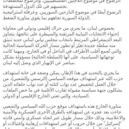
الرضوخ في موضوع اللاجئين الفلسطينيين. والرضوخ لمخططات
تجنسيهم في تلك الدول المستهدفة.
الرضوخ أيضًا في موضوع النازحين السوريين. وعرقلة استراتيجية
الدولة السورية تجاههم بما يقوي مناورة الضغط.
بخصوص لبنان، ما يجري من حراك إقليمي ودولي في محاولة
إحتواء الانتخابات النيابية المرتقبة والسيطرة على نتائجها، يتجاوز
البعد الديمقراطي المرتبط بانتخاب مجلس نيابي لبناني جديد تنبثق
منه سلطة جديدة تغيّر أو تطور مسار الحركة السياسية الحالية
والتي تُجمع أغلب الأطراف في الداخل أو في الخارج، ومهما كانت
توجهاتها السياسية، على أنها (السلطة الحالية) مسؤولة بشكل
مباشر عن الإنهيار الذي وصل إليه لبنان.
ما يجري بالتحديد في هذا الإطار، يمكن وضعه في خانة استهداف
حزب الله عبر استهداف موقعه السياسي (الرسمي والشعبي)، من
خلال العمل لتخفيض عدد نواب كتلته أو عدد نواب حلفائه الذين
يشكلون جبهة سياسية مقبولة تقارب الأغلبية في ما خص الملفات
السيادية، والتي تعني الخارج الإقليمي أو الدولي.
مناورة الخارج هذه باستهداف موقع حزب الله السياسي والشعبي
جاءت بعد عجزه عن استهدافه بالطرق الأخرى العسكرية والأمنية
والاعلامية، وذلك خلال مسار طويل عبر اتجاه عسكري وأمني قادته
“إسرائيل” من خلال حروب أو عبر استهدافات إرهابية واغتيالات أو