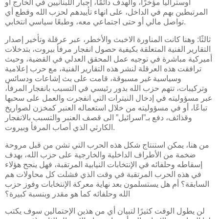
اوستراليا مؤخرًا، والهدف دائمًا، إجبار اللبنانيين في الخارج أو
المرتبطين بهم في الداخل، على انهاء تأييدهم لحزب الله وقطع أي
تواصل مالي أو حتى اجتماعي معه، وطبعًا سياسي انتخابي.
ثالثًا: وهنا كانت المناورة الاخبث والأخطر، عبر عرقلة وتأخير إصدار
التقارير الفنية المتعلقة بكيفية حصول انفجار مرفأ بيروت، بتدخلات
أميركية مباشرة في توجيه عمل المحقق العدلي في القضية، وحيث
ترافقت هذه العرقلة لنشر هذه التقارير الفنية، مع حرب إعلامية
وسياسية غير مسبوقة، قامت على بث إشاعات ودسائس
وتركيبات، تتهم حزب الله بدور رئيسي في التسبب بانفجار المرفأ،
عبر مسؤوليته في إدخال النيترات التي انفجرت والعمل على سحبها
تباعًا، أو في مسؤوليته من خلال استعماله العنبر كمخزن لصواريخ
وقذائف، دفع بـ”اسرائيل” الى قصف العنبر والتسبب بالانفجار
الكارثي الذي أصاب المرفأ وبيروت.
من هنا، يمكن استنتاج شكل هذه الحرب التي تشن من قبل مروحة
ضخمة من الأطراف الداخلية والخارجية على حزب الله، بهدف
إسقاطه وحلفائه في الإنتخابات النيابية المرتقبة، فهل ينجح هؤلاء
في هذه الحرب المرتقبة في وقت الذي فشلت كل محاولات هم
السابقة؟ أم هل يستسلمون بعد نهاية معركة الإنتخابات وفوز حزب
الله وحلفائه كما هو مقدر وبنسبة كبيرة؟
لن يطول الوقت كثيرًا لتبيان أي من هذين الإحتمالين سوف يكتب