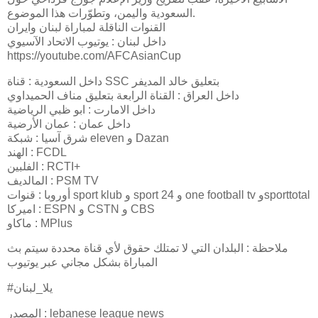
السعودية واليمن، وتطوّرات هذا الموضوع.
القنوات الناقلة لمباراة لبنان وايران
داخل لبنان : يوتيوب الاتحاد الآسيوي
https://youtube.com/AFCAsianCup
داخل السعودية : قناة SSC بتعليق خالد المديفر
داخل العراق : القناة الرابعة بتعليق مناف الحميداوي
داخل الامارت : ابو ظبي الرياضية
داخل عمان : عمان الأرضية
شرق آسيا : شبكة eleven و Dazan
الهند : FCDL
الفلبين : RCTI+
المالديف : PSM TV
أوروبا : قنوات sport klub و sport 24 و one football tv وsporttotal
اميركا : ESPN و CSTN و CBS
ماكاو : MPlus
ملاحظة : البلدان التي لا تمتلك حقوق لأي قناة محددة سيتم بث
المباراة بشكل مجاني عبر يوتيوب
#يلا_لبنان
المصدر : lebanese league news