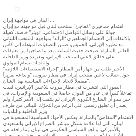
لبنان في مواجهة إيران !…
اهتمام جماهيري “مُفاجئ” بمنتخب لبنان قبل مواجهته مع إيران
جولةٌ على وسائل التواصل الاجتماعي، “تويتر” خاصة، كفيلة
بالالتفات إلى الاهتمام الجماهيري “الزائد” بمواجهة المنتخب اللبناني
مع نظيره الإيراني، الخميس، ضمن التصفيات المؤهلة إلى كأس
العالم. المباراة أصبحت حديث الساعة، بعد ما صاحبها من تعليقات
على حقائق لاعبي المنتخب الإيراني، وتغريدة وزير الداخلية
والبلديات بسام المولوي.
الأخير طلب من جهاز أمن المطار “إجراء الاستقصاءات اللازمة”
حول حقائب لاعبي منتخب إيران في مطار بيروت، “وايداعه تقريراً
مفصلاً لاتخاذ الإجراءات المناسبة بهذا الشأن”.
الصور التي انتشرت في مطار بيروت للاعبين الإيرانيين، لقيت
تفاعلاً كبيراً في عددٍ من الدول، خاصةً في السعودية والإمارات، في
حين يبدو أن الشارع الكروي الإيراني لم يلتفت إلى الأمر كثيراً، ولم
يصدر أي تعليق رسمي على الرغم من التحرّك اللبناني من طرف
وزير الداخلية والبلديات.
الاهتمام “المفاجئ” بالمباراة، يعكس الأجواء السياسية المشحونة في
لبنان، التي لها علاقة بشكلٍ مباشر بالصراع الإيراني والسعودي
والأميركي، والجو السياسي الحكومي في لبنان وما رافقه في
الأسابيع الأخيرة، عقب تصريح وزير الإعلام جورج قرداحي حول