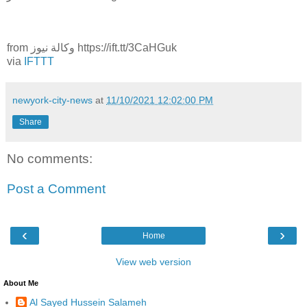
from وكالة نيوز https://ift.tt/3CaHGuk
via
IFTTT
newyork-city-news
at
11/10/2021 12:02:00 PM
Share
No comments:
Post a Comment
‹
›
Home
View web version
About Me
Al Sayed Hussein Salameh