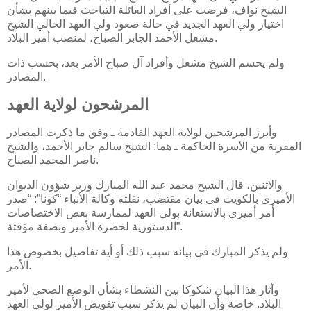
الشيخ نواف، فرضت على أفراد العائلة التباحث فيما بينهم بشأن
اختيار ولي العهد الجديد في حالة صعود ولي العهد الحالي الشيخ
مشعل الأحمد الجابر الصباح، لمنصب أمير البلاد.
ولم يحسم الشيخ مشعل وأفراد آل صباح الأمر بعد، بحسب ذات
المصادر.
المرشحون لولاية العهد
وأبرز المرشحين لولاية العهد القادمة ـ وفق ما ذكرت المصادر
المقربة من الأسرة الحاكمة ـ هما: الشيخ سالم جابر الأحمد، والشيخ
ناصر المحمد الصباح.
والاثنين، قال الشيخ محمد عبد الله المبارك وزير شؤون الديوان
الأميري بالكويت في بيان مقتضب، نقلته وكالة الأنباء “كونا”: “صدر
أمر أميري بالاستعانة بولي العهد لممارسة بعض الاختصاصات
الدستورية لحضرة الأمير وبصفة مؤقتة”.
ولم يذكر المبارك في بيانه سبب ذلك أو أية تفاصيل بخصوص هذا
الأمر.
وأثار هذا البيان شكوكا بين النشطاء بشأن الوضع الصحي لأمير
البلاد. خاصة وأن البيان لم يذكر سبب تفويض الأمير لولي العهد