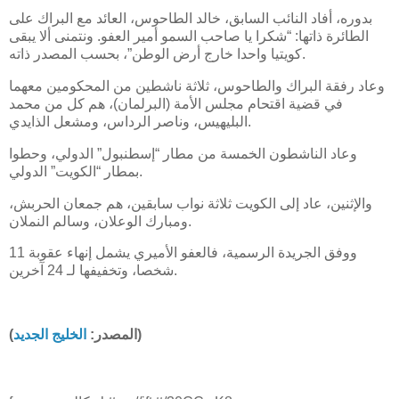
بدوره، أفاد النائب السابق، خالد الطاحوس، العائد مع البراك على
الطائرة ذاتها: “شكرا يا صاحب السمو أمير العفو. ونتمنى ألا يبقى
كويتيا واحدا خارج أرض الوطن”، بحسب المصدر ذاته.
وعاد رفقة البراك والطاحوس، ثلاثة ناشطين من المحكومين معهما
في قضية اقتحام مجلس الأمة (البرلمان)، هم كل من محمد
البليهيس، وناصر الرداس، ومشعل الذايدي.
وعاد الناشطون الخمسة من مطار “إسطنبول” الدولي، وحطوا
بمطار “الكويت” الدولي.
والإثنين، عاد إلى الكويت ثلاثة نواب سابقين، هم جمعان الحربش،
ومبارك الوعلان، وسالم النملان.
ووفق الجريدة الرسمية، فالعفو الأميري يشمل إنهاء عقوبة 11
شخصا، وتخفيفها لـ 24 آخرين.
)
(المصدر:
الخليج الجديد