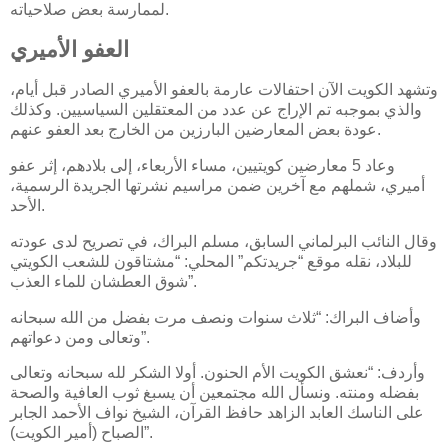
لممارسة بعض صلاحياته.
العفو الأميري
وتشهد الكويت الآن احتفالات عارمة بالعفو الأميري الصادر قبل أيام،
والذي بموجبه تم الإراج عن عدد من المعتقلين السياسيين. وكذلك
عودة بعض المعارضين البارزين من الخارج بعد العفو عنهم.
وعاد 5 معارضين كويتيين، مساء الأربعاء، إلى بلادهم، إثر عفو
أميري، شملهم مع آخرين ضمن مراسيم نشرتها الجريدة الرسمية،
الأحد.
وقال النائب البرلماني السابق، مسلم البراك، في تصريح لدى عودته
للبلاد، نقله موقع “جريدتكم” المحلي: “مشتاقون للشعب الكويتي
شوق العطشان للماء العذب”.
وأضاف البراك: “ثلاث سنوات ونصف مرت بفضل من الله سبحانه
وتعالى ومن دعواتهم”.
وأردف: “نعشق الكويت الأم الحنون. أولا الشكر لله سبحانه وتعالى
بفضله ومنته. ونسأل الله مجتمعين أن يسبغ ثوب العافية والصحة
على الناسك العابد الزاهد حافظ القرآن، الشيخ نواف الأحمد الجابر
الصباح (أمير الكويت)”.