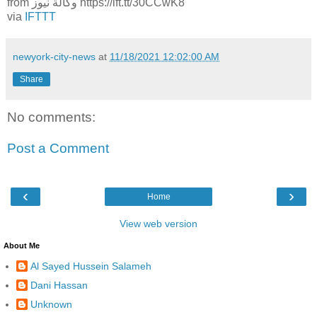
from وكالة نيوز https://ift.tt/30CCwK8
via
IFTTT
newyork-city-news
at
11/18/2021 12:02:00 AM
Share
No comments:
Post a Comment
‹
›
Home
View web version
About Me
Al Sayed Hussein Salameh
Dani Hassan
Unknown