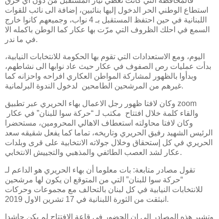
فالمحافظة التي كانت تعطي تيار المستقبل من دون اي خرق
استطاع الوطني الحر الدخول إليها بنائبين، إضافة الى نائب للقوات
اللبنانية في حين احتفظ المستقبل بـ 4 نواب، وجميعهم كانوا خارج
السمع في احلك الظروف التي مرّت بها عكار كما الوطن باكمله الا
في ما ندر.
اليوم، ومع الاستعدادات التي تقوم بها الحكومة للانتخابات النيابية،
بدأت عمليات رص الصفوف في عكار حيث عاد نوابها الى نشاطهم،
وبدأوا بالظهور لمشاركة المواطن العكاري افراحه واحزانه كما
غيرهم من المرشحين الطامحين لدخول الندوة البرلمانية.
وكان لافتا ظهور رجل الاعمال بهاء الحريري عبر تطبيق zoom
والقاء كلمة خلال افتتاح مكتب لـ “حركة سوا للبنان” في عكار
وكان لافتا محاولته استعطاف الاهالي المحرومين، مستحضرا
الرئيس الشهيد رفيق الحريري وتاريخه، تماما كما يفعل شقيقه سعد
الحريري في كل إستحقاق وخلال جولاته الانتخابية على قرى وبلدات
عكار لشد العصب الطائفي والمذهبي والتجييش الانتخابي.
تقول مصادر متابعة: بات معلوما أن بهاء الحريري هو الداعم لـ
“حركة سوا للبنان” التي من المتوقع ان يكون لها مرشحين
للانتخابات النيابية في كل لبنان بالتحالف مع مجموعات وحركات
انبثقت من الثورة اللبنانية في 17 تشرين الاول 2019.
وتشير هذه المصادر الى ان الحضور في قاعة الافتتاح لم يكن حاشدا