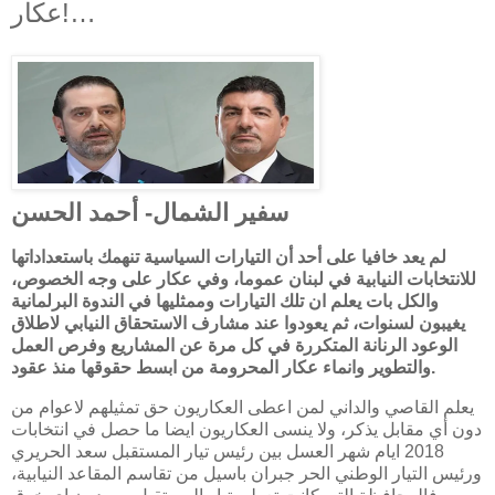
عكار!…
سفير الشمال- أحمد الحسن
لم يعد خافيا على أحد أن التيارات السياسية تنهمك باستعداداتها
للانتخابات النيابية في لبنان عموما، وفي عكار على وجه الخصوص،
والكل بات يعلم ان تلك التيارات وممثليها في الندوة البرلمانية
يغيبون لسنوات، ثم يعودوا عند مشارف الاستحقاق النيابي لاطلاق
الوعود الرنانة المتكررة في كل مرة عن المشاريع وفرص العمل
والتطوير وانماء عكار المحرومة من ابسط حقوقها منذ عقود.
يعلم القاصي والداني لمن اعطى العكاريون حق تمثيلهم لاعوام من
دون أي مقابل يذكر، ولا ينسى العكاريون ايضا ما حصل في انتخابات
2018 ايام شهر العسل بين رئيس تيار المستقبل سعد الحريري
ورئيس التيار الوطني الحر جبران باسيل من تقاسم المقاعد النيابية،