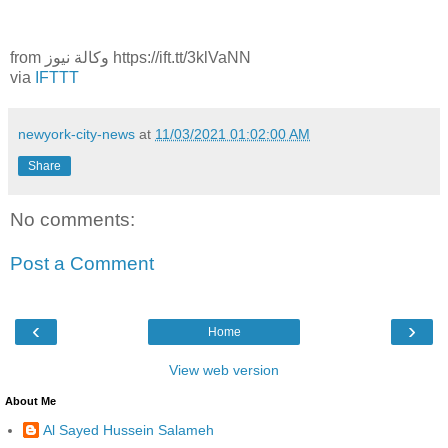
from وكالة نيوز https://ift.tt/3klVaNN
via
IFTTT
newyork-city-news
at
11/03/2021 01:02:00 AM
Share
No comments:
Post a Comment
‹
›
Home
View web version
About Me
Al Sayed Hussein Salameh