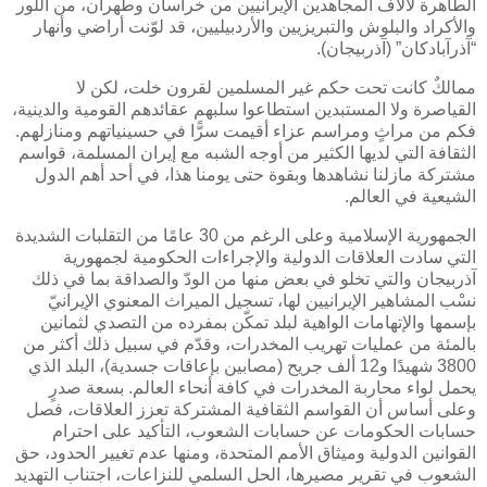
الطاهرة لآلاف المجاهدين الإيرانيين من خراسان وطهران، من اللور
والأكراد والبلوش والتبريزيين والأردبيليين، قد لوّنت أراضي وأنهار
“آذرآبادكان” (آذربيجان).
ممالكٌ كانت تحت حكم غير المسلمين لقرون خلت، لكن لا
القياصرة ولا المستبدين استطاعوا سلبهم عقائدهم القومية والدينية،
فكم من مراثٍ ومراسم عزاء أقيمت سرًّا في حسينياتهم ومنازلهم.
الثقافة التي لديها الكثير من أوجه الشبه مع إيران المسلمة، قواسم
مشتركة مازلنا نشاهدها وبقوة حتى يومنا هذا، في أحد أهم الدول
الشيعية في العالم.
الجمهورية الإسلامية وعلى الرغم من 30 عامًا من التقلبات الشديدة
التي سادت العلاقات الدولية والإجراءات الحكومية لجمهورية
آذربيجان والتي تخلو في بعض منها من الودّ والصداقة بما في ذلك
نسْب المشاهير الإيرانيين لها، تسجيل الميراث المعنوي الإيرانيّ
بإسمها والإتهامات الواهية لبلد تمكّن بمفرده من التصدي لثمانين
بالمئة من عمليات تهريب المخدرات، وقدّم في سبيل ذلك أكثر من
3800 شهيدًا و12 ألف جريح (مصابين بإعاقات جسدية)، البلد الذي
يحمل لواء محاربة المخدرات في كافة أنحاء العالم. بسعة صدرٍ
وعلى أساس أن القواسم الثقافية المشتركة تعزز العلاقات، فصل
حسابات الحكومات عن حسابات الشعوب، التأكيد على احترام
القوانين الدولية وميثاق الأمم المتحدة، ومنها عدم تغيير الحدود، حق
الشعوب في تقرير مصيرها، الحل السلمي للنزاعات، اجتناب التهديد