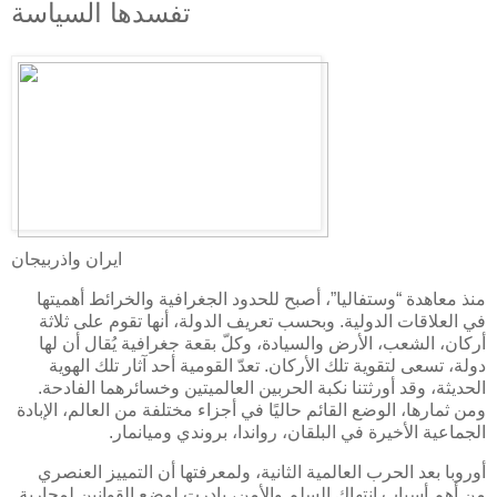
تفسدها السياسة
ايران واذربيجان
منذ معاهدة “وستفاليا”، أصبح للحدود الجغرافية والخرائط أهميتها
في العلاقات الدولية. وبحسب تعريف الدولة، أنها تقوم على ثلاثة
أركان، الشعب، الأرض والسيادة، وكلّ بقعة جغرافية يُقال أن لها
دولة، تسعى لتقوية تلك الأركان. تعدّ القومية أحد آثار تلك الهوية
الحديثة، وقد أورثتنا نكبة الحربين العالميتين وخسائرهما الفادحة.
ومن ثمارها، الوضع القائم حاليًا في أجزاء مختلفة من العالم، الإبادة
الجماعية الأخيرة في البلقان، رواندا، بروندي وميانمار.
أوروبا بعد الحرب العالمية الثانية، ولمعرفتها أن التمييز العنصري
من أهم أسباب انتهاك السلم والأمن، بادرت لوضع القوانين لمحاربة