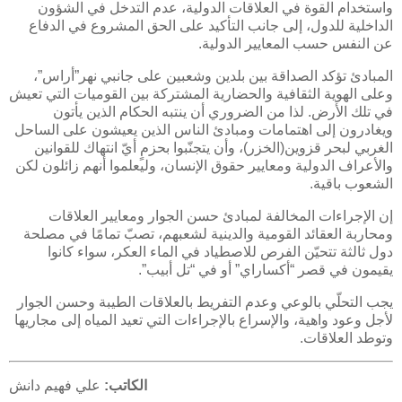
واستخدام القوة في العلاقات الدولية، عدم التدخل في الشؤون
الداخلية للدول، إلى جانب التأكيد على الحق المشروع في الدفاع
عن النفس حسب المعايير الدولية.
المبادئ تؤكد الصداقة بين بلدين وشعبين على جانبي نهر”أراس”،
وعلى الهوية الثقافية والحضارية المشتركة بين القوميات التي تعيش
في تلك الأرض. لذا من الضروري أن ينتبه الحكام الذين يأتون
ويغادرون إلى اهتمامات ومبادئ الناس الذين يعيشون على الساحل
الغربي لبحر قزوين(الخزر)، وأن يتجنّبوا بحزمٍ أيّ انتهاك للقوانين
والأعراف الدولية ومعايير حقوق الإنسان، وليعلموا أنهم زائلون لكن
الشعوب باقية.
إن الإجراءات المخالفة لمبادئ حسن الجوار ومعايير العلاقات
ومحاربة العقائد القومية والدينية لشعبهم، تصبّ تمامًا في مصلحة
دول ثالثة تتحيّن الفرص للاصطياد في الماء العكر، سواء كانوا
يقيمون في قصر “أكساراي” أو في “تل أبيب”.
يجب التحلّي بالوعي وعدم التفريط بالعلاقات الطيبة وحسن الجوار
لأجل وعود واهية، والإسراع بالإجراءات التي تعيد المياه إلى مجاريها
وتوطد العلاقات.
الكاتب:
علي فهيم دانش