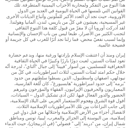
هذا النوع من التفكر ولمحاربة الأحزاب اليمينية المتطرفة. تلك
القوانين التي نلمسها في الحياة اليومية في العديد من الدول
الأوروبية، حيث نجد أن العدد الأكبر للملّونين وأتباع الديانات الأخرى
غير المسيحية، يعيشون في كلّ من باريس، لندن، ألمانيا وهولندا.
لقد أدركت أوروبا أن لا مفرّ من قبول كلفة هذا التنوع الثقافي
لتجنب الكثير من الأضرار، طبعا ليس من باب الإحسان والإنسانية
وإنما لسبب نفعيّ محض، فما زلنا نجد أثرًا للغرب في كل جريمة أو
فضيحة عالمية.
إيران ومنذ أن اعتنقت الإسلام بإرادتها ورغبة منها، وبدعم حضارة
تعود لمئات السنين، لعبت دورًا بارزًا وكبيرًا في الحياة الثقافية
الجغرافية للمسلمين، من أسوار “فيينا” إلى جبال “ألتاي”، لدرجة أنّه
خلال حكم امتد لمئات السنين، لثلاث امبراطوريات، في كلّ من
نيودلهي، اصفهان واسطنبول، الذين بسطوا سلطتهم من حدود
“برمه” إلى حدود امبراطورية “هابسبورغ”، كان لّلغة الفارسية،
المعماريون والحرفيون الإيرانيون، الفقهاء والمؤرخون وغيرهم
الحضور والدور الفعال فيها. لكن أدى تشكيل الدول – السيادات،
أفول قوة الشرق وهجوم الاستعمار الغربي على البلاد الإسلامية،
إلى جانب النزاعات بين تلك الأمبراطوريات الإسلامية الثلاث،
لانفصال أجزاء من الأرض الإسلامية واحتلالها من قبل دولٍ غير
إسلامية، من البوسنة إلى الجزائر والمغرب، ليبيا، تونس ومناطق
شمال إيران، من “دربند” إلى ” فضولي” (في آذربيجان)، حيث الدماء