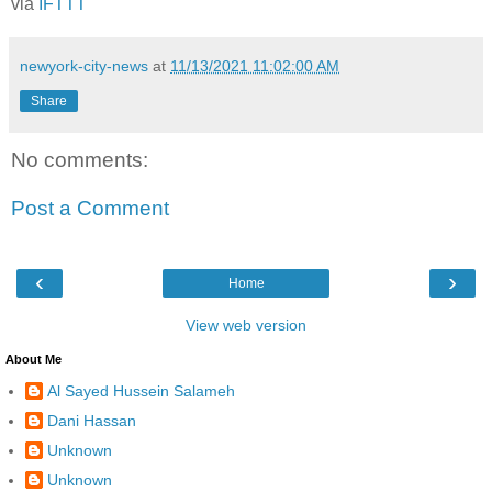
via
IFTTT
newyork-city-news
at
11/13/2021 11:02:00 AM
Share
No comments:
Post a Comment
‹
›
Home
View web version
About Me
Al Sayed Hussein Salameh
Dani Hassan
Unknown
Unknown