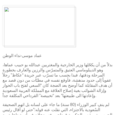
عماد موسى-نداء الوطن
بدلاً من أن يكحّلها وزير الخارجية والمغتربين عبدالله بو حبيب عماها،
وهو الديبلوماسي العتيق والمتمرّس والرزين والعارف بخطورة
المرحلة ودقتها، فبدا بحسب ما تسرّب عبر جريدة “عكاظ” رجلاً
عفوياً إلى حدود مدهشة، فأوقع نفسه في مطبّات من دون قصد مع
أن هدف المقابلة كما أوضح بعد الضجة كان “السعي لفتح باب الحوار
وإزالة الشوائب بغية إصلاح العلاقة مع المملكة العربية السعودية
وإعادتها الى طبيعتها” بعد “تخبيصة” القرداحي المكلفة جداً.
لم ينفِ كبير الوزراء (80 سنة) ما جاء على لسانه بل اتهم الصحيفة
السُعودية بالاجتزاء، التي نقلت عنه قوله:”حتى لو أقال رئيس
الجمهورية ورئيس الحكومة قرداحي، فسيدخلان في أزمة داخلية مع