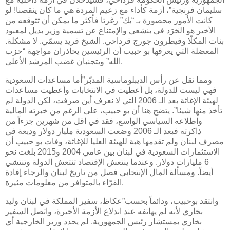
سليمان فرنجية”، أزمة كأداء مع زعيم المردة هي ما كان ينقصنا! لو
كانت الأمور محصورة بـ “بك” زغرتا فأكثر ما يمكن أن تتوقعه من
الأخير هو الحَرَد في بنشعي والإمتناع عن تسمية وزير بديل لمعبود
بنات المكلّا وفيطرون جورج قرداحي. الشيخ فريد يسمّي. لا مشكلة.
المعضلة التي يعرفها بو حبيب أن الرئيسين يحاذران مواجهة “حزب
الله” ويتجنبان غضب المرشد الأعلى.
ومما نقل عن رأس الديبلوماسية المدبّر”أما مساعدات السعودية
فهي ليست للدولة، بل أعطيت في الانتخابات وأعطيت مساعدات
لهيئة الإغاثة بعد الـ 2006 التي لا نعرف أين صرفت، لكن الدولة لم
تأخذ منها شيئا”. يتضح هنا أن بو حبيب، على الرغم من خبرته المالية
واطلاعه السياسي الواسع، فقد في اقل من شهرين جزءاً من
ذاكرته فبعد الـ 2006 وضعت السعودية مليار دولار وديعة في
مصرف لبنان ولم تقدمها هبة للهيئة العليا للإغاثة، وفات بو حبيب أن
الاستثمارات السعودية في لبنان بين عامي 2004 و2015 بلغت نحو
6 مليارات دولار. وعندما ينتعش الإقتصاد تنتعش الدولة وتنتشي
أيضاً. ومسألة المال الإنتخابي فصل من تاريخ لبنان والرجاء إفادة
القرّاء بالمتوافر من معلومات مثيرة.
وانتقد بوحبيب، ودائماً بحسب”عكاظ، سفير المملكة في لبنان وليد
بخاري لأنه لم يهاتفه عند اندلاع الأزمة الأخيرة، واتصل السفير
بخاري بمستشار رئيس الجمهورية. لم يحدد وزير الخارجية أي