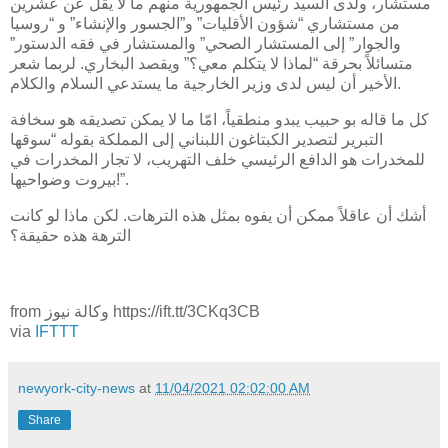
مستشار، ولدى السيد رئيس الجمهورية منهم ما لا يقل عن عشرين
من مستشاري “شؤون الأقليات” و”الجسور والإنشاء” و “روسيا
والجوار” إلى المستشار الصحي” والمستشار في فقه الدستور”
متسائلاً بحرقة “لماذا لا يتكلم معي؟” ويقصد البخاري. لربما شعر
الأخير أن ليس لدى وزير الخارجية ما يستدعي السلام والكلام.
كل ما قاله بو حبيب يبدو منطقياً، امّا ما لا يمكن تصديقه هو سخافة
التبرير لتصدير الكبتاغون اللبناني إلى المملكة بقوله “سوقها
للمخدرات هو الدافع الرئيسي خلف التهريب، لا تجار المخدرات في
بيروت وضواحيها!”.
أشك أن عاقلاً ممكن أن يفوه بمثل هذه الترهات. لكن ماذا لو كانت
الترهة هذه حقيقة؟
from وكالة نيوز https://ift.tt/3CKq3CB
via
IFTTT
newyork-city-news
at
11/04/2021 02:02:00 AM
Share