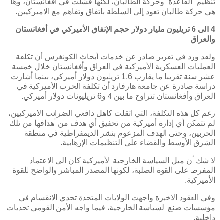
تنظيم “القاعدة” وحركة الطالبان، لكنها فشلت في أفغانستان، وها
هي حركة طالبان تعود إلى السلطة باتفاق وتفاهم مع الاميركيين.
4 الى 6 تريليون مليار دولار حجم الإنفاق الأميركي في أفغانستان
والعراق
ولقد ورد في تقرير صادر عن خدمات أبحاث الكونغرس أن تكلفة
العمليات العسكرية الأميركية في العراق وأفغانستان خلال خمسة
عشر سنة تقريبا ما يقارب 1.6 تريليون دولار أميركي، بينما أشارت
دراسة صادرة عن جامعة هارفارد أن تكلفة الحرب الأميركية في
العراق وأفغانستان تتراوح ما بين 4 و6 تريليونات دولار أميركي.
رغم كل هذه التكلفة، التي اثقلت كاهل دافعي الضرائب الاميركيين،
لم تتمكن أي إدارة أميركية من تحقيق أي هدف من أهدافها من تلك
الحربين، وحتى الهدف المزعوم بنشر الديمقراطية في منطقة
الشرق الأوسط والقضاء على التنظيمات الإرهابية.
لا شك أن ميل السياسة الخارجية الأميركية كان الى الاعتماد
المفرط على القوة الصلبة، لكونها المصدر المباشر والواضح للقوة
الأميركية.
وفي العقود الاخيرة واجهت الولايات المتحدة تحدي الانقسام في
مؤسسات صنع السياسة الخارجية، فيما واجه الأمن القومي تحديات
داخلية.