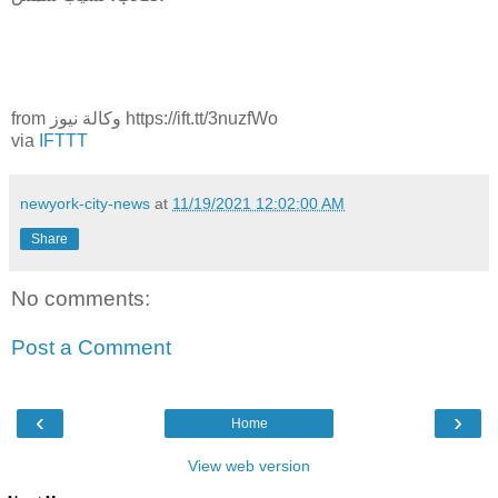
from وكالة نيوز https://ift.tt/3nuzfWo
via
IFTTT
newyork-city-news
at
11/19/2021 12:02:00 AM
Share
No comments:
Post a Comment
‹
›
Home
View web version