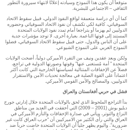
متوقعاً أن يكون هذا النموذج وسيادته إعلانًا لانتهاء سيرورة التطور
الثقافي – الاجتماعي للبشرية.
كما أن أي دراسة متعمقة لواقع النفوذ الدولي، قبيل سقوط الاتحاد
السوفياتي، كافية لكي تكشف أن نفوذ الاتحاد السوفياتي وحضوره
الدوليين لم يهزما أو يتراجعا أمام تمدد نفوذ الولايات المتحدة
المستند إلى قوتها الناعمة. بعبارة أخرى، لا توجد مؤشرات جدية
على أن الناس والدول، حتى قبيل سقوط الاتحاد السوفياتي، فضلوا
النموذج الغربي على النموذج الشيوعي.
ولكن وبعد عقدين ونيف من التفرد الأميركي دولياً، أضحت الولايات
المتحدة ” أمة مُستغنى عنها” وقوتها وصورتها الدولية في تراجع،
فضلاً عن الإخفاقات المتتالية لسياستها الخارجية التي كانت أكثر
اعتماداً على القوة الصلبة في معالجة تحديات الأمن والاستقرار
الدوليين، والمصالح والأمن القومي الأميركي.
فشل في حربي أفغانستان والعراق
بدأ التراجع الملحوظ الذي لحق بالولايات المتحدة خلال إدارتي جورج
دبليو بوش (2001 – 2009) التي أخفقت في العديد من مناطق
النزاع والتوتر، ويأتي في صدارة الإخفاقات والتأزم الأميركي في
العراق والتي رأى الكثير من الاميركيين أن “حرب العراق كانت غير
ضرورية”. واليوم يظهر جلياً أن الولايات المتحدة خاضت حرباً ضد