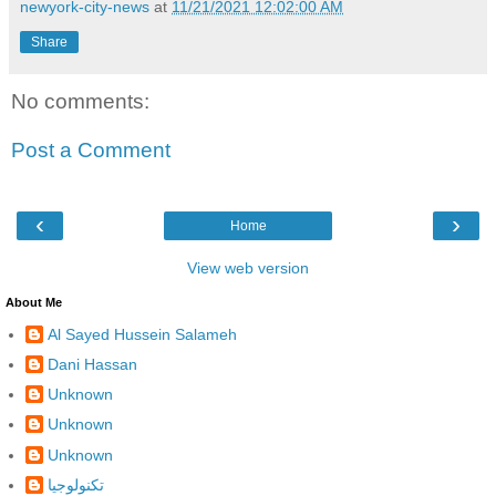
newyork-city-news
at
11/21/2021 12:02:00 AM
Share
No comments:
Post a Comment
‹
›
Home
View web version
About Me
Al Sayed Hussein Salameh
Dani Hassan
Unknown
Unknown
Unknown
تكنولوجيا