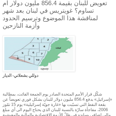
تعويض للبنان بقيمة 856.4 مليون دولار أم
تساوم؟ غويتريس في لبنان بعد شهر
لمناقشة هذا الموضوع وترسيم الحدود
وأزمة النازحين
دوللي بشعلاني- الديار
شكّل قرار الأمم المتحدة الصادر يوم الجمعة الفائت، بمطالبة
«إسرائيل» بدفع 856.4 مليون دولار للبنان بشكل فوري تعويضاً عن
بقعة النفط التي تسبّبت بها «غارة جويّة إسرائيلية» يوم 15 تمّوز
2006، مفاجأة سارّة بالنسبة للبنان الذي يحتاج اليوم الى أي مبلغ
مالي إضافي يسانده في ظلّ الأزمة الإقتصادية والمالية والمعيشية