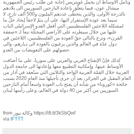
وتأمل الاوساط أن يحمل غويتريس إجابة عن طلب رئيس الجمهورية
ميشال عون، فيما يتعلّق بإعادة النازحين السوريين الى بلادهم
بالدرجة الأولى، والذين يتخطّى عددهم المليون و500 ألف نازح، لا
سيما بعد عودة الإستقرار اليها، على أن يتمّ لاحقاً إيجاد حلّ ما
لمشكلة اللاجئين الفلسطينيين التي أقفل العدو الإسرائيلي الباب
عليها من خلال سيطرته على الأراضي المحتلّة تبعاً لـ «صفقة
القرن»، ونزع بالتالي حقّ العودة من الفلسطينيين، اللاجئين في
دول عدّة في العالم والذين يرغبون بالعودة الى ديارهم، والى
حصولهم على التعويضات من العدو.
كذلك فإنّ الإنفتاح الغربي والعربي على سوريا، على ما أضافت
الأوساط عينها، وإمكانية التطبيع معها وإعادتها الى جامعة الدول
العربية خلال القمّة العربية الواحد والثلاثين التي ستُعقد في آذار من
العام المقبل في الجزائر، بعد أن جرى تأجيلها منذ العام 2020 بسبب
جائحة «كورونا» من شأنه أن يفتح باب العودة واسعاً أمام النازحين
السوريين من أكثر من 40 دولة في العالم، وعلى رأسها لبنان.
from وكالة نيوز https://ift.tt/3kSbQwf
via
IFTTT