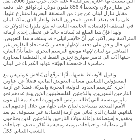
التي تسبّبت بها «غارة إسرائيلية» عليه خلال حرب تمّوز 2006، يقلّ
عن مليار دولار، وتحديداً 856.4 مليون دولار، لن يُوافق على دفعه
مقابل تنازل لبنان عن جزء من المنطقة البحرية المتنازع عليها،
على ما قد يعتقد البعض. فمخزون النفط والغاز الذي يملكه لبنان
في المنطقة الإقتصادية الخالصة التابعة له يبلغ مليارات الدولارات،
ولهذا فإنّ هذا المبلغ قد يُسانده حالياً في تخطّي إحدى أزماته
المتراكمة ليس أكثر. غير أنّ «الإسرائيلي» قد يستخدم هذا التعويض،
في حال وافق على دفعه، لإظهار «حسن نيّته» تجاه التفاوض غير
المباشر مع لبنان لإنهاء موضع الترسيم البحري. علماً بأنّ الغارة
حينها أدّت الى تدمير صهاريج تخزين النفط في المنطقة المجاورة
مباشرة لـ «محطّة الجيّة» لتوليد الكهرباء في لبنان.
وتقول الأوساط نفسها، بأنّها تتوقّع أن يُناقش غويتريس مع
المسؤولين اللبنانيين مسألة التعويض المالي، فضلاً عن عناوين
أخرى كترسيم الحدود الدولية، البحرية والبريّة، فضلاً عن أزمة
النازحين السوريين، واللاجئين الفلسطينيين الذين يبلغ عددهم نحو
مليوني نسمة التي يُطالب رئيس الجمهورية العماد ميشال عون
الأمم المتحدة بمساعدة لبنان على حلّها، من خلال إعادتهم الى
بلدانهم. فلبنان الذي يُعاني من أزمة إقتصادية غير مسبوقة، لم يعد
بمقدوره إستضافة وإعالة هؤلاء النازحين واللاجئين الذين يحتاجون
الى متطلّبات واحتياجات يومية ومعيشية تُقدّر بنصف اجتياجات
الشعب اللبناني ككلّ.