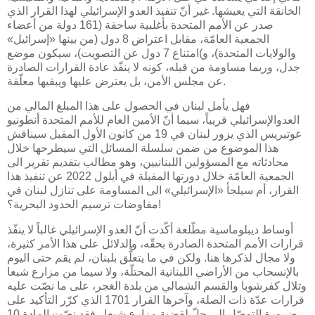
الخانقة التي يعيشها. غير أنّ تنفيذ العدو الإسرائيلي لهذا القرار الذي
صدر عن الأمم المتحدة بأغلبية ساحقة (161 دولة من أعضاء
الجمعية العامّة، مقابل اعتراض 8 دول (من بينها «إسرائيل»
والولايات المتحدة)، و)امتناع 7 دول عن التصويت)، سيكون موضع
جدل، وربما مساومة من قبله، كونه لا ينفّذ عادة القرارات الصادرة
عن مجلس الأمن، بل يعترض عليها ويبقيها معلّقة.
فهل يأمل لبنان في الحصول على هذا المبلغ المالي من
العدوالإسرائيلي قريباً، سيما أنّ الأمين العام للأمم المتحدة أنطونيو
غوتيريس الذي يزور لبنان في 19 من كانون الأول المقبل سيناقش
هذا الموضوع من ضمن سلسلة المسائل التي سيطرحها خلال
محادثاته مع المسؤولين اللبنانيين، وهو مطالب بتقديم تقرير الى
الجمعية العامّة خلال دورتها المقبلة في أيلول 2022 عن تنفيذ هذا
القرار، أم سيلجأ «الإسرائيلي» الى المساومة على تنازل لبنان في
مفاوضات ترسيم الحدود البحرية؟!
أوساط ديبلوماسية مطّلعة أكّدت أنّ العدو الإسرائيلي غالباً لا ينفّذ
قرارات الأمم المتحدة الصادرة بحقّه، والدلائل على هذا الأمر كثيرة،
ولا مجال لذكرها هنا. ولكن في ما يتعلٌّق بلبنان، لم يقم حتى اليوم
بالإنسحاب من الأراضي اللبنانية المحتلّة، ولا سيما من مزارع شبعا
وتلال كفرشوبا والقسم الشمالي من بلدة الغجر، على ما نصّت عليه
قرارات عدّة ذات الصلة، وآخرها القرار 1701 الذي كرّر التأكيد على
ضرورة التوصّل الى حلّ لقضية مزارع شبعا . فقد نصّت المادة 10