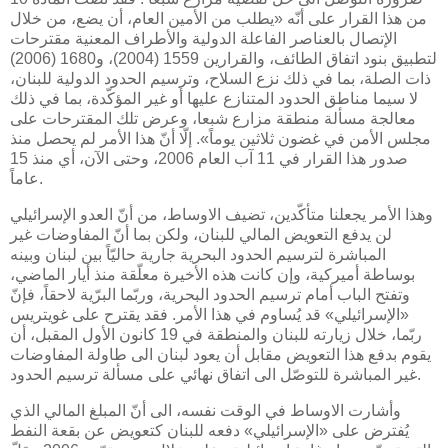
من هذا القرار على أنّه «يطلب من الأمين العام، أن يضع، من خلال
الإتصال بالعناصر الفاعلة الدولية والأطراف المعنية مقترحات
لتطبيق بنود اتفاق الطائف، والقرارين 1559 (2004)، و1680 (2006)
ذات الصلة، بما في ذلك نزع السلاح، وترسيم الحدود الدولية للبنان،
لا سيما مناطق الحدود المتنازع عليها أو غير المؤكّدة، بما في ذلك
معالجة مسألة منطقة مزارع شبعا، وعرض تلك المقترحات على
مجلس الأمن في غضون ثلاثين يوماً». إلّا أنّ هذا الأمر لم يحصل منذ
صدور هذا القرار في 11 آب العام 2006، وحتى الآن، أي منذ 15
عاماً.
وهذا الأمر يجعلنا متأكّدين، تضيف الاوساط، من أنّ العدو الإسرائيلي
لن يدفع التعويض المالي للبنان، ولكن بما أنّ المفاوضات غير
المباشرة لترسيم الحدود البحرية جارية حاليّاً بين لبنان وبينه
بوساطة أميركية، وإن كانت هذه الأخيرة معلّقة منذ أيار الماضي،
وتفتح الباب أمام ترسيم الحدود البحرية، وربّما البرّية لاحقاً، فإنّ
«الإسرائيلي» قد يُساوم في هذا الأمر. فقد يقترح على غويتريس
ربّما، خلال زيارته للبنان والمنطقة في 19 كانون الأول المقبل، أن
يقوم بدفع هذا التعويض مقابل أن يعود لبنان الى طاولة المفاوضات
غير المباشرة للتوصّل الى اتفاق نهائي على مسألة ترسيم الحدود.
وأشارت الاوساط في الوقت نفسه، الى أنّ المبلغ المالي الذي
يُفترض على «الإسرائيلي» دفعه للبنان كتعويض عن بقعة النفط