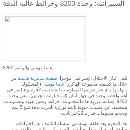
السيبرانية: وحدة 8200 وخرائط عالية الدقة
عصا موسى والوحدة 8200
تلقى كيان الاحتلال الإسرائيلي مؤخراً،
صفعة سايبرية قاسية
من
خلال ما كشفته مجموعة الهاكرز “
عصا موسى
“(المشكوك
بأنها
إيرانية
)، عبر عرضها للمعلومات الشخصية لأفراد وعناصر في
أهم وأخطر وحدة في جهاز أمان (استخبارات الجيش)، وهي وحدة
8200. إضافة لتوزيع هذه المجموعة، خرائط وصور جوية وتصميمات
هندسية، عن منشآت حيوية تابعة لوزارة الحرب بدقة تبلغ 5 سم،
وبحجم معلومات قدر بـ 22 تيرابايت.
هذا الهجوم يعد حلقة مهمة في سلسلة الكشف عن اختراقات
سابقة، لم يسلم منها أيضاً وزير الحرب “بني غانتس” والعديد من