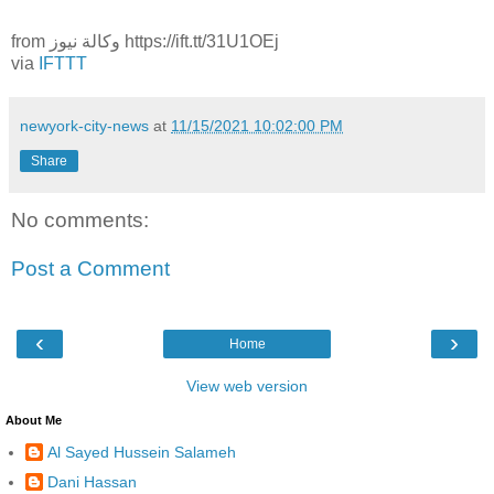
from وكالة نيوز https://ift.tt/31U1OEj
via
IFTTT
newyork-city-news
at
11/15/2021 10:02:00 PM
Share
No comments:
Post a Comment
‹
›
Home
View web version
About Me
Al Sayed Hussein Salameh
Dani Hassan