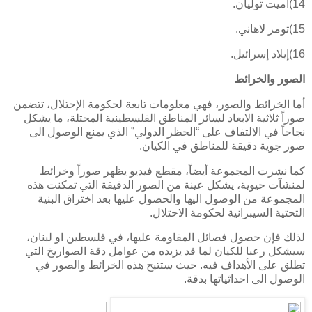
14)أميت توليان.
15)تومر لاهاني.
16)إيلاد إسرائيل.
الصور والخرائط
أما الخرائط والصور، فهي معلومات تابعة لحكومة الإحتلال، تتضمن
صوراً ثلاثية الابعاد لسائر المناطق الفلسطينية المحتلة، ما يشكل
نجاحاً في الالتفاف على “الحظر الدولي” الذي يمنع الوصول الى
صور جوية دقيقة للمناطق في الكيان.
كما نشرت المجموعة أيضاً، مقطع فيديو يظهر صوراً وخرائط
لمنشآت حيوية، يشكل عينة من الصور الدقيقة التي تمكنت هذه
المجموعة من الوصول اليها والحصول عليها بعد اختراق البنية
التحتية السيبرانية لحكومة الاحتلال.
لذلك فإن حصول فصائل المقاومة عليها، في فلسطين او لبنان،
سيشكل رعبا للكيان لما قد يزيده من عوامل دقة الصواريخ التي
تطلق على الأهداف فيه. حيث ستتيح هذه الخرائط والصور في
الوصول الى احداثياتها بدقة.