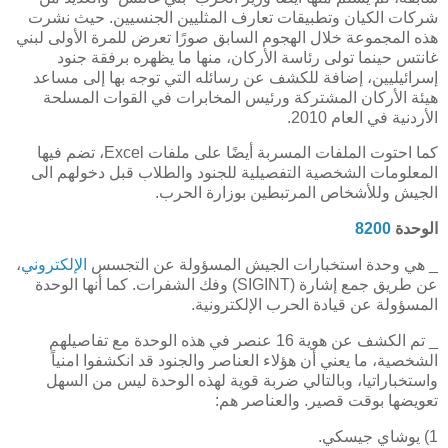
شركات الكيان وتطبيقات تعارف المثليين الجنسيين. حيث نشرت
هذه المجموعة خلال الهجوم السابق صورًا تعرض للمرة الأولى لبني
غانتس حينما تولى رئاسة الأركان، منها ما يظهره برفقة جنود
إسرائيليين، إضافة للكشف عن رسائله التي توجه بها إلى مساعد
هيئة الأركان المشتركة ورئيس المخابرات في القوات المسلحة
الأردنية في العام 2010
.
كما احتوت الملفات المسربة أيضًا على ملفات
Excel
، تضم فيها
المعلومات الشخصية التفصيلية للجنود والطلاب قبل دخولهم الى
الجيش وللأشخاص المرتبطين بوزارة الحرب
.
الوحدة
8200
_ هي وحدة استخبارات الجيش المسؤولة عن التجسس
الإلكتروني
،
عن طريق جمع إشارة (
SIGINT
) وفك الشفرات. كما أنها الوحدة
المسؤولة عن قيادة الحرب الإلكترونية.
_ تم الكشف عن هوية 16 عنصر في هذه الوحدة مع تفاصيلهم
الشخصية، ما يعني أن هؤلاء العناصر والجنود قد انكشفوا امنياً
واستخباراتيا، وبالتالي ضربة قوية لهذه الوحدة ليس من السهل
تعويضها بوقت قصير. والعناصر هم:
1) يوشاي جيسكي.