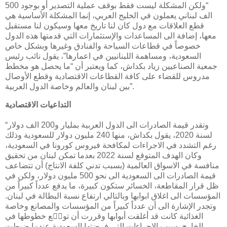
“ولكن المشكلة ليست فقط بوقف عملية التصدير أو بوجود 500
الف لبناني يعملون في الخليج العربي، إنما المشكلة الأساسية هي
قطع العلاقات مع دول كان لنا تاريخ معها وسيكون لنا مستقبل
معها، إضافة الى المساعدات والإستثمارات التي قدمتها هذه الدول
خصوصاً في قطاعات السياحة والفنادق وغيرها وبشكل خاص
السعودية، ومساهمة اللبنانيين في اعمارها”، يقول نائب رئيس
جمعية الصناعيين زياد بكداش، كما ويعتبر أن “ما يحصل هو مخطط
مدروس للقضاء على كافة القطاعات الاقتصادية وقطع الأوصال
بين لبنان والعالم وخاصة الدول العربية”.
التداعيات الاقتصادية
“وتقدر قيمة الصادرات الى الدول العربية بمليار و200 الف دولار
لسنة 2020، يقول بكداش، منها 240 مليون دولار للسعودية وذلك
رغم التشدد في الاجراءات لمكافحة فيروس كورونا في السعودية،
وكان الهدف المتوقع لسنة 2022 بعدما تمكن لبنان من تحقيق
منافسة في الاسواق العالمية (بسبب تدني كلفة الانتاج) أن تتضاعف
قيمة الصادرات الى السعودية الى نحو 500 مليون دولار، ولكن في
ظل قرار المقاطعة، الخسائر ستكون كبيرة، ما يدفع عدداً كبيراً من
المؤسسات الى اغلاق ابوابها وبالتالي ارتفاع نسبة البطالة في لبنان.
وتجدر الإشارة الى أن عدداً كبيراً من المؤسسات والمصانع وخاصة
الغذائية كانت قد أغلقت أبوابها وقررت أن توس٘ع خطوطها في
الخارج بسبب الإجراءات التي فرضتها السعودية عندما ضبطت