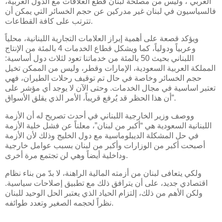
العربي”، وليس من مصلحة لبنان قطع العلاقات مع الدول العربية،
فالسياسيون في لبنان غير مدركين عن حجم الخسائر التي يمكن أن
تترتب على كافة القطاعات.
ويؤكد قصعة على أهمية إبراز العلامات التجارية اللبنانية، محلياً
وعربياً ودولياً، كما ويشكل قطاع الخدمات 4 بالمئة من الإنتاج
اللبناني بحيث 50 بالمئة من خدماتنا تعود لثلاث دول أساسية:
المملكة العربية السعودية، الإمارات وقطر، وليس من الممكن تخيل
حجم الخسائر وخاصة في حال تم توقيف رحلات الطيران، فهي
تعتبر اساسية في مجال الخدمات. وحتى الآن لا يوجد أي مؤشر على
أن هذا الحظر قد يُرفع قريباً، الأمر الذي يقلق الأسواق”.
ووصف وزير الخارجية اللبناني في أحدث تصريح له أن الأزمة
اللبنانية السعودية هي “أكبر من لبنان”، معلناً عن فشل خلية الأزمة
في حل المشكلة الديبلوماسية مع دول الخليج وذلك لأن الأزمة
أصبحت أكبر من الوزارات وأكبر من لبنان بسبب عوامل خارجية
وداخلية أيضاً وهي لن تجتمع مرة أخرى.
ولكي يتعافى لبنان من أزمته المالية الراهنة، لا بدّ من بناء نظام
اقتصادي جديد، على أن يترافق ذلك مع تطبيق إصلاحات سياسية.
ولكن الأهم من ذلك، إلتزام الحياد الذي يعتبر الحل الوحيد للبنان
نظراً لحجمه الصغير وتعدد طوائفه.