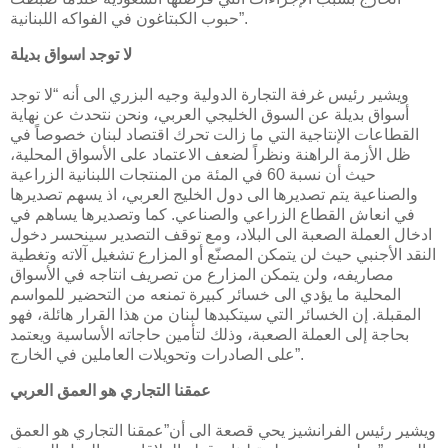
حبوب الكبتاغون في الفواكه اللبنانية”.
لا توجد اسواق بديلة
ويشير رئيس غرفة التجارة الدولية وجيه البزري الى أنه “لا توجد
أسواق بديلة عن السوق الخليجي العربي، ونحن نتحدث عن نهاية
القطاعات الإنتاجية التي ما زالت تحرك اقتصاد لبنان خصوصاً في
ظل الأزمة الراهنة ونظراً لضعف الاعتماد على الأسواق المحلية،
حيث أن نسبة 60 في المئة من المنتجات اللبنانية الزراعية
والصناعية يتم تصديرها الى دول الخليج العربي، اذ يسهم تصديرها
في انعاش القطاع الزراعي والصناعي. كما وتصديرها يساهم في
ادخال العملة الصعبة الى البلاد، ومع توقف التصدير سينحسر دخول
النقد الأجنبي حيث لن يتمكن المصنّع أو المزارع تشغيل آلاته وتغطية
مصاريفه، ولن يتمكن المزارع من تصريف انتاجه في الأسواق
المحلية ما يؤدي الى خسائر كبيرة تمنعه من التحضير للمواسم
المقبلة. إن الخسائر التي سيتكبدها لبنان من هذا القرار هائلة، فهو
بحاجة إلى العملة الصعبة، وذلك لتأمين حاجاته الأساسية ويعتمد
على الصادرات وتحويلات العاملين في الخارج”.
عمقنا التجاري هو العمق العربي
ويشير رئيس الفرانشيز يحي قصعة الى أن”عمقنا التجاري هو العمق