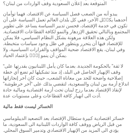
المتوقعة بعد إعلان السعودية وقف الواردات من لبنان؟
يبدو أنه من الصعب فصل السياسة عن الاقتصاد، فهما توأمان
أحدهما يكم٘ل الاَخر، ففي كل بلدان العالم تعمل السياسة على أن
تكون في خدمة الإقتصاد، فحسن تدبير السياسة يساعد على تطوير
المجتمع وبالتالي تحقيق الإزدهار والنمو لكافة القطاعات الاقتصادية.
ولكن هذه العلاقة مرهونة بشكل النظام السياسي، فلا يمكن
للإقتصاد فيها أن يتحرر ويتطور في ظل وجود سياسات متخبطة.
وفي لبنان، يقع الاقتصاد ضحية المواقف والقرارات السياسية، ولا
يمكن أن ينمو إلا٘ بإعتماد الحياد.
“لا ثقة” بالحكومة الجديدة. بعدما كان يأمل اللبنانيون بقدرتها على
وقف الإنهيار الحاصل في البلد، إذ منذ تشكيلها لم تضع أي خطة
إصلاحية واضحة للحد من معاناة الشعب، حيث كان اَخر إنجازاتها
اندلاع أزمة بين لبنان والسعودية، لتقضي بذلك على “آخر خرطوشة”
لإنقاذ الإقتصاد بعدما رزح لبنان تحت أزمة اقتصادية ومالية حادة
أدت الى انهيار كافة القطاعات وعلى مستويات عدة.
الخسائر ليست فقط مالية
خسائر اقتصادية كبيرة ستطال الإقتصاد بعد التصعيد الديبلوماسي
من قبل الرياض ووقف كافة الواردات اللبنانية الى السعودية، ما
يؤدي الى المزيد من الإنهيار الاقتصادي وتدمير السوق المحلي.