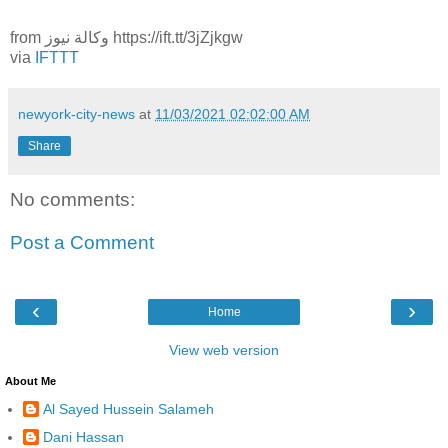
from وكالة نيوز https://ift.tt/3jZjkgw
via
IFTTT
newyork-city-news
at
11/03/2021 02:02:00 AM
Share
No comments:
Post a Comment
‹
›
Home
View web version
About Me
Al Sayed Hussein Salameh
Dani Hassan