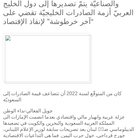
والصناعيّة يتمّ تصديرها إلى دول الخليج
العربيّ أزمة الصادرات الخليجيّة تقضي على
“آخر خرطوشة” لإنقاذ الإقتصاد
كان من المتوقّع لسنة 2022 أن تتضاعف قيمة الصادرات إلى
السعوديّة
جويل الفغالي-نداء الوطن
عزلة عربية وانهيار مالي واقتصادي بعدما انضمت الإمارات الى
المملكة العربية السعودية والبحرين والكويت في تصعيدها
الديبلوماسي ضد٘ لبنان بعد تصريحات سابقة لوزير الإعلام اللبناني،
جورج قرداحي، حول حرب اليمن. فما هي التداعيات الاقتصادية