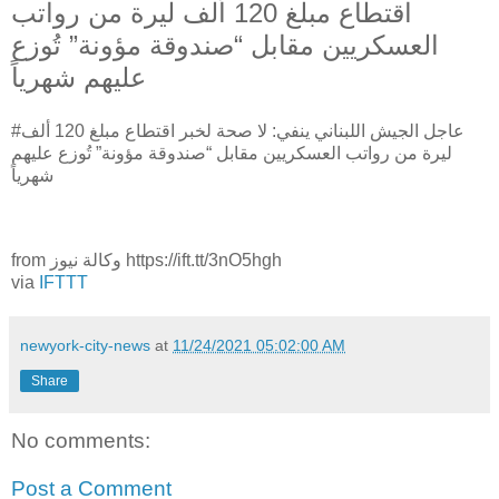
اقتطاع مبلغ 120 ألف ليرة من رواتب
العسكريين مقابل “صندوقة مؤونة” تُوزع
عليهم شهرياً
#عاجل الجيش اللبناني ينفي: لا صحة لخبر اقتطاع مبلغ 120 ألف
ليرة من رواتب العسكريين مقابل “صندوقة مؤونة” تُوزع عليهم
شهرياً
from وكالة نيوز https://ift.tt/3nO5hgh
via
IFTTT
newyork-city-news
at
11/24/2021 05:02:00 AM
Share
No comments:
Post a Comment