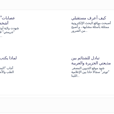
كيف أعرف مستقبلي
شخصين في الهند!
أصبحت مواقع البحث الإلكترونية
ممتلئة بأسئلة مشابهة ، و أصبح
شهدت ولاية أوتا
من الضرور…
ساعة، راح ضح
تبادل للشتائم بين
لماذا يكتب 
مذيعتي الجزيرة والعربية
شهد موقع التدوين المصغر
أجاب “المع
“تويتر” سجالا حادا بين الإعلامية
الطب والأطب
اللبنا…