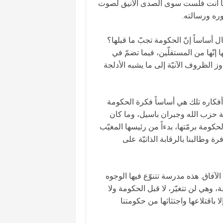
أمّا أنت فلست سوى الصدى الأنيق لصوت
وره ورسالته.
قال أساساً إنّ الحكومة تجبّ ما قبلها؟
 إنّها من المستقلّين، فيما تضمّ في
ز الظروف الآنيّة إلى ما يشبه الأدلجة
ّ أفكاره تلك هي أساساً فكرة الحكومة
مة حزب الله وجبران باسيل، وما كان
مة برمّتها، بدءاً من رئيسها المغيّب
ة وطالبنا بالرقابة الذاتيّة على
اق. هذه مدرسة تتنوّع فيها الوجوه
 وهي لن تتغيّر، لا قبل الحكومة ولا
لا باقتلاعها واجتثاثها من حكومتنا