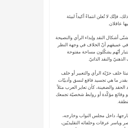
 فإنّك لا تُعلن انتماءً أكيداً لبيئة
ها عاقلان.
ّى أشكال النقد وإبداء الرأي والنصيحة
 في عميقهم أنّ الخلاف في وجهة النظر
تبار أنّهم يشكّلون مساحة مفتوحة
هنيّ والنقد الذاتيّ.
ئا خلف حرّيّة الرأي والتعبير أو خلف
بقدر ما هي تجسيد فاقع لنسق وأدبيّات
حقد والضغينة، كأن تعاير العرب مثلاً
أو وقائع مؤكّدة أو روابط شخصيّة تجمعك
نطقة.
وخارجها، داخل مجلس النواب وخارجه،
صر وياسر عرفات وحلفائه التقليديّين،