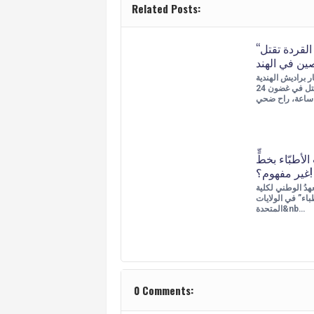
Related Posts:
“عصابات” القردة تقتل
ر براديش الهندية
“جريمتي” قتل في غضون 24
ي…
الأطبّاء بخطٍّ
غير مفهوم؟!
هدُ الوطني لكلية
اء” في الولايات
المتحدة&nb…
0 Comments: