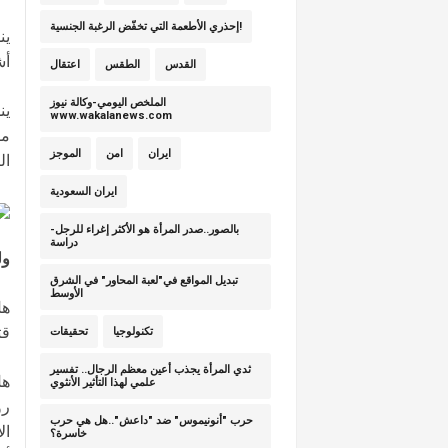
إحذري الأطعمة التي تخفّض الرغبة الجنسية!
ين
أش
القدس
الطقس
اعتقال
الملخص اليومي-وكالة نيوز
ين
www.wakalanews.com
مف
ايران
امن
الموجز
ال
ايران السعودية
بالصور..صدر المرأة هو الأكثر إغراء للرجل-
دراسة
ول
تبديل المواقع في"لعبة المحاور" في الشرق
الأوسط
هل
قت
تكنولوجيا
تحقيقات
ثدي المرأة يجذب أعين معظم الرجال.. تفسير
هل
علمي لهذا التأثير الأنثوي
رو
حرب "أنونيموس" ضد "داعش"..هل هي حرب
ال
خاسرة؟