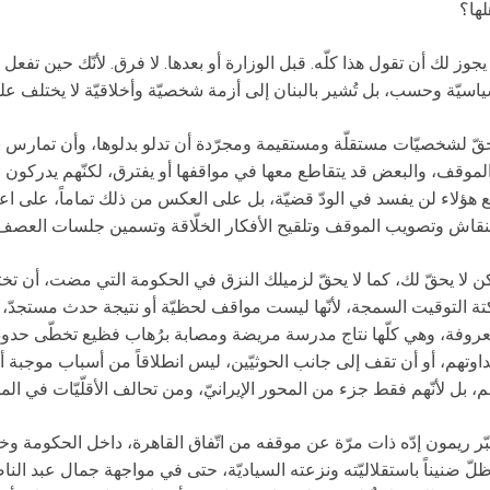
لها؟
 يجوز لك أن تقول هذا كلّه. قبل الوزارة أو بعدها. لا فرق. لأنّك حين تفعل ذلك،
اسيّة وحسب، بل تُشير بالبنان إلى أزمة شخصيّة وأخلاقيّة لا يختلف علي
قّ لشخصيّات مستقلّة ومستقيمة ومجرّدة أن تدلو بدلوها، وأن تمارس شت
لموقف، والبعض قد يتقاطع معها في مواقفها أو يفترق، لكنّهم يدركون
 هؤلاء لن يفسد في الودّ قضيّة، بل على العكس من ذلك تماماً، على اع
نقاش وتصويب الموقف وتلقيح الأفكار الخلّاقة وتسمين جلسات العصف الذ
ن لا يحقّ لك، كما لا يحقّ لزميلك النزق في الحكومة التي مضت، أن تختب
تة التوقيت السمجة، لأنّها ليست مواقف لحظيّة أو نتيجة حدث مستجدّ، 
روفة، وهي كلّها نتاج مدرسة مريضة ومصابة برُهاب فظيع تخطّى حدود ال
داوتهم، أو أن تقف إلى جانب الحوثيّين، ليس انطلاقاً من أسباب موجبة 
م، بل لأنّهم فقط جزء من المحور الإيرانيّ، ومن تحالف الأقلّيّات في الم
ّر ريمون إدّه ذات مرّة عن موقفه من اتّفاق القاهرة، داخل الحكومة 
لّ ضنيناً باستقلاليّته ونزعته السياديّة، حتى في مواجهة جمال عبد النا