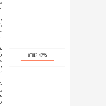
وه
أس
هن
وك
صف
ال
يق
وأ
OTHER NEWS
لي
وا
تص
لا
وا
بع
وم