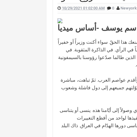
10/29/2021 01:02:00 AM
0
Newyork
 علّقت هيفا وهبي على تفجير "البيجر"؟
 الممثل يورغو شلهوب تنتشر تعرفوا إليها
سم يوسف -أساس ميديا
لقناة التي تعمل فيها هذا ما قالته (صورة)
ات "أميركا غوت تالنت" فمن هي؟ (صورة)
ك هذا الحقّ. سواء أكنت وزيراً أو خفيراً
اً في الرأي. في الذاكرة المثقوبة. في
لان يدخلان القفص الذهبي في روما (صور)
ين الذين طالما صدّعوا رؤوسنا بالسيمفونية
سعيدي وزوجها وسام بريدي: أحبك (فيديو)
للبنانيّ بالهجرة إلى كندا؟.. إليكم ما كشفه
وأقدم عواصم العرب. ثمّ تباهت، مباشرة
 حوّلتهم جميعهم إلى دول فاشلة وشعوب
وصولاً إلى أيّامنا هذه. ينسى أو يتناسى
نفيذها لواحد من أفظع التغييرات
سى دورها الهدّام في العراق. ذاك البلد