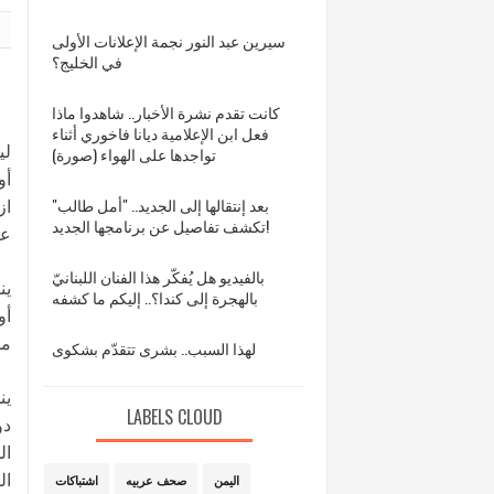
سيرين عبد النور نجمة الإعلانات الأولى
في الخليج؟
كانت تقدم نشرة الأخبار.. شاهدوا ماذا
فعل ابن الإعلامية ديانا فاخوري أثناء
لي
تواجدها على الهواء (صورة)
أو
بعد إنتقالها إلى الجديد.. "أمل طالب"
از
تكشف تفاصيل عن برنامجها الجديد!
عي
بالفيديو هل يُفكّر هذا الفنان اللبنانيّ
ين
بالهجرة إلى كندا؟.. إليكم ما كشفه
أو
مق
لهذا السبب.. بشرى تتقدّم بشكوى
ين
LABELS CLOUD
دو
ال
ال
اليمن
صحف عربيه
اشتباكات