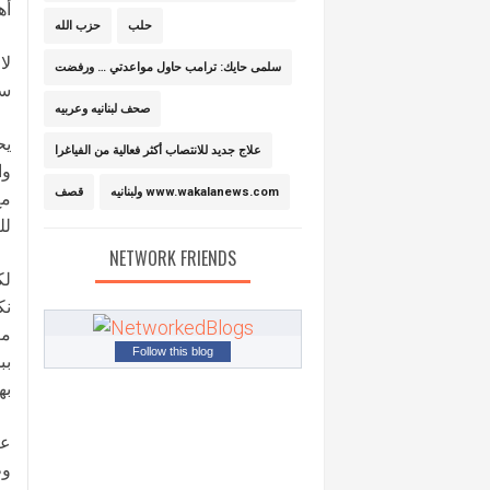
أه
حلب
حزب الله
لا
سلمى حايك: ترامب حاول مواعدتي … ورفضت
سي
صحف لبنانيه وعربيه
يح
علاج جديد للانتصاب أكثر فعالية من الفياغرا
وا
ولبنانيه www.wakalanews.com
قصف
مع
لل
NETWORK FRIENDS
لك
نك
مع
Follow this blog
بب
به
عب
وظ