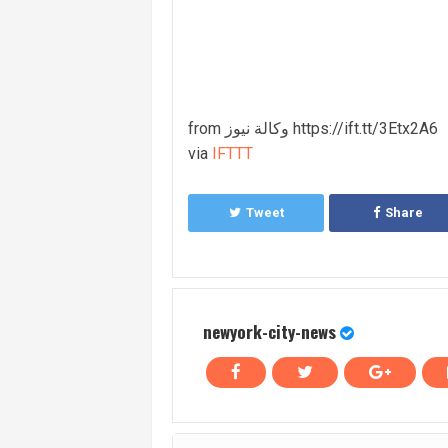
from وكالة نيوز https://ift.tt/3Etx2A6
via
IFTTT
Tweet
Share
newyork-city-news