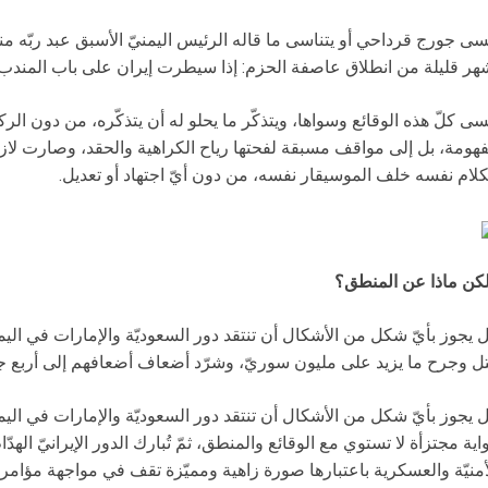
سى جورج قرداحي أو يتناسى ما قاله الرئيس اليمنيّ الأسبق عبد ربّه 
هر قليلة من انطلاق عاصفة الحزم: إذا سيطرت إيران على باب المندب، ف
سى كلّ هذه الوقائع وسواها، ويتذكّر ما يحلو له أن يتذكّره، من دون ا
هومة، بل إلى مواقف مسبقة لفحتها رياح الكراهية والحقد، وصارت لازم
كلام نفسه خلف الموسيقار نفسه، من دون أيّ اجتهاد أو تعديل.
كن ماذا عن المنطق؟
 يجوز بأيّ شكل من الأشكال أن تنتقد دور السعوديّة والإمارات في اليمن، 
ل وجرح ما يزيد على مليون سوريّ، وشرّد أضعاف أضعافهم إلى أربع 
 يجوز بأيّ شكل من الأشكال أن تنتقد دور السعوديّة والإمارات في الي
اية مجتزأة لا تستوي مع الوقائع والمنطق، ثمّ تُبارك الدور الإيرانيّ ال
أمنيّة والعسكرية باعتبارها صورة زاهية ومميّزة تقف في مواجهة مؤامر