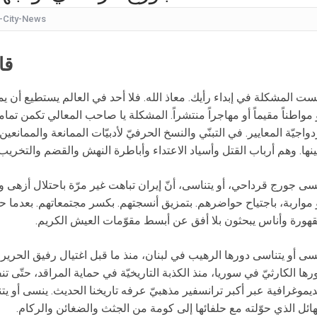
-City-News
كيف
شقراء جميلة تشبه الأوروبيات.. صورة لابنة
قا
قرار مُفاجئ.. إعلامية شهيرة تُعلن إنهاء تعاقدها مع ا
عُثر على جثتها ملقاة أسفل جسر.. وفاة إحدى متسابق
ست المشكلة في إبداء رأيك. معاذ الله. فلا أحد في العالم يستطيع أن يمنع
 مواطناً مقيماً أو مهاجراً منتشراً. المشكلة يا صاحب المعالي تكمن تمام
بأجواء مليئة بالحب والرومانسية... ممث
دواجيّة المعايير. في التبنّي والنسخ الحرفيّ لأدبيّات الممانعة والممانع
بالقبلات... لحظات رومانسيّة بين ريم ال
نها. وهم أرباب القتل وأسياد الاعتداء وأباطرة النهش والقضم والتخريب.
بالفيديو هل يُفكّر هذا الفنان ا
سى جورج قرداحي، أو يتناسى، أنّ إيران تباهت غير مرّة باحتلال أزهى 
 مواربة، باجتياح حواضرهم. بتمزيق أنسجتهم. بكسر مجتمعاتهم. بعدما
هورة وأناس يبحثون بلا أفق عن أبسط مقوّمات العيش الكريم.
سى أو يتناسى دورها الرهيب في لبنان، منذ ما قبل اغتيال رفيق الحريري 
رها الكارثيّ في سوريا، منذ الكذبة التاريخيّة في حماية المراقد، حتّى ت
ديموغرافية عبر أكبر ترانسفير مذهبيّ عرفه تاريخنا الحديث. ينسى أو يتنا
هائل الذي حوّلته مع حلفائها إلى كومة من الجثث والضغائن والركام.