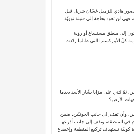
منصور هادي للزميل غسّان شربل قبل
هي لن تعود بحاجة إلى قنبلة نوويّة.
لركون إلى منطق مستساغ أو رؤية
ة كلّ الأوركسترا التي طالما ردّدت
ثمّ تُثني على مزايا بشّار الأسد بعدما
جهات الأرض؟
من، وأن تقف إلى جانب الحوثيّين، ضمن
هدّام في المنطقة، وتقف إلى جانب أذرعها
ة كونيّة تستهدف تركيع المنطقة وإخضاع