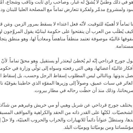
و في ذلك وطنيٌّ لا يُشقّ له غبار، وصاحب رأي ثابت وثاقب وشجاع، 
ود ولمشروع مدمِّر ولفكرة تتعارض تماماً مع المصلحة العليا للبنان ود
ا تماماً لا أهميّة للتوقيت. لأنّه فعل اعتداء لا يسقط بمرور الزمن. ومَن 
يف يُطلَب من العرب أن ينفتحوا على حكومة لبنانيّة يقول المروِّجون لها
وفها غالبيّة موصوفة تعتمد منطقاً مناهضاً ومعادياً لها، وهو منطق يتجاو
مستدامة.
ول جورج قرداحي إنّه لم يُخطئ ليعتذر أو يستقيل. وهو محقّ تماماً. لأن
فكار غالبيّة أعضائها، وهي التي رفعته وسواه إلى تولّي وزارة في حكو
صل بدونها. وبالتالي ليس المطلوب إسقاط الرجل وحسب، بل إسقاط الحكو
لغائر في سبات عميق، وصولاً إلى وزيرها المفوّه الذي خاطبنا بفوقيّة نافر
ريحاتنا، وذلك منذ أن حطّت رحاله في مطار بيروت.
 يختلف جورج قرداحي عن شربل وهبي أو مي خريش وغيرهم من شذّاذ الآف
لشخصيّات. لكنّها على القدر ذاته من الحقد والكراهية والمواقف المسبقة،
دها، وستظلّ عنواناً دائماً للانهيارات والخراب والحروب العبثيّة، ولا حلّ إ
ؤسّساتنا ومن يوميّاتنا ويوميّات البلد.