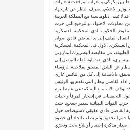
لخط بين بكركي ومعراب، ورفعت شعارات
 لوزير الاعلام، بصرف النظر عن تاريخها،
 لا تبقى دبلوماسية مع المملكة العربية
م مفوض الحكومة لدى المحكمة العسكرية
نتقال الملف إلى يد القاضي فادي صوان
الطيونة، في مقايضة البطريرك الماروني
نبيه بري، الذي نفت اوساطه التوصل إلى
يطار عن الشق المتعلق بملاحقة الرؤساء
قق، بالاضافة إلى كل من النائبين غازي
داء القاضي بيطار التي تقدم بها الرئيس
حول التحقيقات في إنفجار المرفأ واحداث
حزب القوات اللبنانية سمير جعجع، حيث
رية القاضي فادي عقيقي لاستيضاحه حول
 ختم التحقيق ولم يطلب اتخاذ أي خطوة