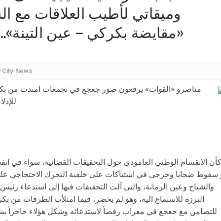
وميقاتي لأطيب العلاقات مع ا
كيف
«مقايضة بكركي – عين التينة»..
شقراء جميلة تشبه الأوروبيات.. صورة لابنة
قرار مُفاجئ.. إعلامية شهيرة تُعلن إنهاء تعاقدها مع ا
عُثر على جثتها ملقاة أسفل جسر.. وفاة إحدى متسابق
-City-News
بأجواء مليئة بالحب والرومانسية... ممث
مناصرو «القوات» يرفعون صور جعجع في تجمعات امتدت من بكرك
بالقبلات... لحظات رومانسيّة بين ريم ال
للإدل
بالفيديو هل يُفكّر هذا الفنان ا
أن الانقسام الوطني العامودي حول التحقيقات القضائية، سواء في ان
 سقوط ضحايا وجرحى في اشتباكات على خلفية التحرك الاحتجاجي على 
والشياح وعين الرمانة، والتي آلت التحقيقات فيها إلى استدعاء رئيس
اليرزة للاستماع اليه، وهو لم يحضر، فيما امتلأت الطرقات من ب
للتضامن مع جعجع في معراب رفضاً لاستدعائه وشكل هؤلاء حاجزاً بش