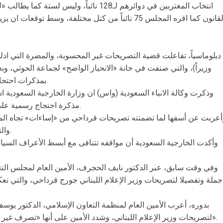
انتخاب المغتربين في دوائرهم لـ128 نائباً، ول
القانون كما اقره المجلس 75 نائباً من كتل مختلفة، وسط
دبلوماسياً، تفاعلت قضية التصريحات غير المحسوبة، والمضرة التي ادل
وزيراً)، والتي صنفت في خانة «الانحياز الواضح» لجماعة الحوثي، وب
بمذكرات احتجاج للسلطات اللبنانية ضد مواقف قرداحي.
وذكرت وكالة الانباء السعودية (واس) ان وزارة الخارجية السعودية 
مذكرة احتجاج رسمية على تصريحات وزير الإعلام اللبناني قرداحي.
أعربت عن أسفها لما تضمنته تصريحات قرداحي من «إساءات» تجاه الم
والتي تعتبرها «تحيزا واضحا» لجماعة الحوثي.
وأكدت الخارجية السعودية أن مواقفه تتنافى مع أبسط الأعراف السياسي
وفي وقت سابق، عبر الدكتور نايف الحجرف، الأمين العام لمجلس التعا
جملة وتفصيلا لتصريحات وزير الإعلام اللبناني جورج قرداحي، والتي ت
بدوره، أعرب الأمين العام لمنظمة التعاون الإسلامي، الدكتور يو
لتصريحات وزير الإعلام اللبناني، وشدد الأمين على أنها «تصرف غير مسؤول ولا يبالي بمصلحة الشعب اليمني».