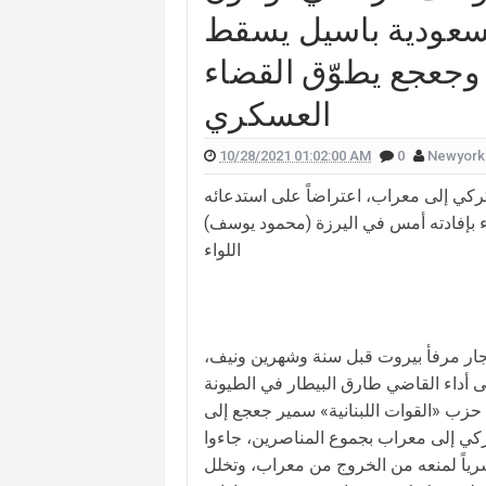
لسعودية باسيل يسقط
 علّقت هيفا وهبي على تفجير "البيجر"؟
 وجعجع يطوّق القضاء
 الممثل يورغو شلهوب تنتشر تعرفوا إليها
العسكري
لقناة التي تعمل فيها هذا ما قالته (صورة)
ات "أميركا غوت تالنت" فمن هي؟ (صورة)
10/28/2021 01:02:00 AM
0
Newyork
لان يدخلان القفص الذهبي في روما (صور)
ي إلى معراب، اعتراضاً على استدعائه
سعيدي وزوجها وسام بريدي: أحبك (فيديو)
اء بإفادته أمس في اليرزة (محمود يوسف)
اللواء
للبنانيّ بالهجرة إلى كندا؟.. إليكم ما كشفه
فجار مرفأ بيروت قبل سنة وشهرين ونيف،
أداء القاضي طارق البيطار في الطيونة
 حزب «القوات اللبنانية» سمير جعجع إلى
كركي إلى معراب بجموع المناصرين، جاءوا
رياً لمنعه من الخروج من معراب، وتخلل