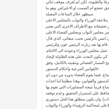
أ والطيونة، لكن لم يُعرف موقف ثنائي
حق جعجع ام الصمت او الاعتراض. وهو ما
سيظهر خلال الساعات المقبلة.
ملاحقة الوزراء والنواب بالمجلس الاعلى
 تحقيقاته مع الاطراف الاخرى التي يعتبر
امس بالرئيس نجيب ميقاتي، الذي قال:
ام بها بعد زيارته الرئيس عون وللرئيس
عمل مجلس الوزراء وعودته الى الالتئام.
 كي يكون البحث على هذه الطاولة لإيجاد
حيح المسار القضائي وتنقيته بالكامل، وفق
القوانين المرعية واحكام الدستور».
اع، فيما يقوم القضاء بدوره من دون اي
تور والقوانين، وهذا مطلبنا.اما احداث
حافظ على استمرار التحقيق وعدم توقفه
ت). وان يكون منطلق هذا الحل دستوري