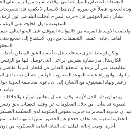
التجمعات اعتصام بالسيارات التي توقفت لفترة من الزمن على ا
يدة لجعجع، فضلاً عن صوره، كأن هذا الانقسام لا يكفي، فإذا بتصريحات
بشأن دعم الحوثيين في «حرب اليمن»، أدخلت البلد في اتون ازمة، قد
السعودية ودول الخليج، على الرغم من محاولات الاحتواء، والترقيع التي جرت.
ولخصت الأوساط القريبة من «القوات» الموقف على النحو التالي: خت
القاضي فادي عقيقي التحقيقات من دون الاستماع إلى جعجع يعني ا
المحقق العسكري الاول في المحكمة العسكرية.
ولكن اوساط اخرى تساءلت: هل بدأ تنفيذ الشق المتعلق بأحداث 
الكاردينال مار بشارة بطرس الراعي، التي توصل اليها مع الرئيس 
مقايضة، على أن ترفع يد المحقق العدلي في انفجار المرفأ القاضي ب
والنواب والوزراء عشية الموعد المضروب للرئيس حسان دياب لدى المح
زعيتر ونهاد المشنوق، مع الاشارة إلى ان دعوى مخاصمة الدولة حول ا
دياب، قد توقف الاستماع اليه كمدعى عليه اليوم.
ويبدو ان بداية الحل لأزمة توقف اعمال مجلس الوزارء والخلافات 
الطيونة قد بدأت، من خلال المعلومات عن وقف التعقبات بحق رئيس 
ُفيد ان مديرية المخابرات خابرت مفوض الحكومة لدى المحكمة العسك
الخطوة المقبلة بعد تخلف جعجع عن الحضور امس امامها، فطلب منها
أخرى. وتمت إحالة الملف الى النيابة العامة العسكرية من دون إصدار مذكرة إحضار أو بلاغ بحث وتحرّي.