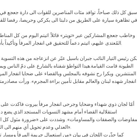
سبق كل ذلك صباحاً، توافد مئات المناصرين للقوات الى دارة جعجع في 
ي تظاهرة سيارة على الطريق من دلبتا الى بكركي وحريصا، رفضا للق
وخاطب جعجع المشاركين عبر «تويتر» قائلاً: اتيتم اليوم من كل المنا
المُعتدى عليهم، اتيتم دعماً للتحقيق في انفجار المرفأ وتأكيداً بأن المرتكب في المرفأ وعين الرمانة واحد.
كن رئيس التيار النائب جبران باسيل عبّر عن انزعاجه من هذه التسوية
الطيونة قامت القيامة.هيدا التواطؤ شفناه بالشارع على دمّ الناس و
المنتشرين. وبكرا رح نشوفه بالمجلس وبالقضاء على ضحايا انفجار المرف
انفجار شهده لبنان والعالم مقابل تأمين براءة المجرم». ورأت مصادرم
أمّا لجان ذوي شهداء وضحايا وجرحى انفجار مرفأ بيروت فاكدت على «
استقلالية القضاء أمام مشهد التسويات المستجد الذي يضع دم
مفاوضات والصفقات والمساومات». وشددت على «ضرورة مثول كل المط
العدلي وعدم تحويل أي منهم الى المجلس الأعلى لمحاكمة الرؤساء والوزراء».
كما حذّرت اللجان في بيان «من استعمال جريمة المرفأ ومسار تح