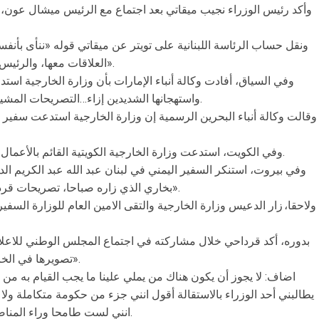
وأكد رئيس الوزراء نجيب ميقاتي بعد اجتماع مع الرئيس ميشال عون
ونقل حساب الرئاسة اللبنانية على تويتر عن ميقاتي قوله «ننأى بأن
العلاقات معها، والرئيس عون طلب مني التأكيد على هذا الموقف».
وفي السياق، أفادت وكالة أنباء الإمارات بأن وزارة الخارجية استد
واستهجانها الشديدين إزاء…التصريحات المشينة والمتحيزة التي أدلى بها جورج قرداحي.
وقالت وكالة أنباء البحرين الرسمية إن وزارة الخارجية استدعت سفير ل
وفي الكويت، استدعت وزارة الخارجية الكويتية القائم بالأعمال اللبناني للاحتجاج على تصريحات قرداحي.
وفي بيروت، استنكر السفير اليمني في لبنان عبد الله عبد الكريم ال
بخاري الذي زاره صباحا، تصريحات قرداحي معتبرا أنّ «بيانه أمس زاد الطين بلّة».
ولاحقا، زار الدعيس وزارة الخارجية والتقى الامين العام للوزارة الس
بدوره، أكد قرداحي خلال مشاركته في اجتماع المجلس الوطني للاعلام،
تصويرها في الخامس من آب أي قبل تعييني وزيرا بأسابيع».
اضاف: لا يجوز أن يكون هناك من يملي علينا ما يجب القيام به من ب
يطالبني أحد الوزراء بالاستقالة أقول انني جزء من حكومة متكاملة ولا
انني لست طامحا وراء المناصب وأضع مصلحة لبنان فوق كل المصالح.