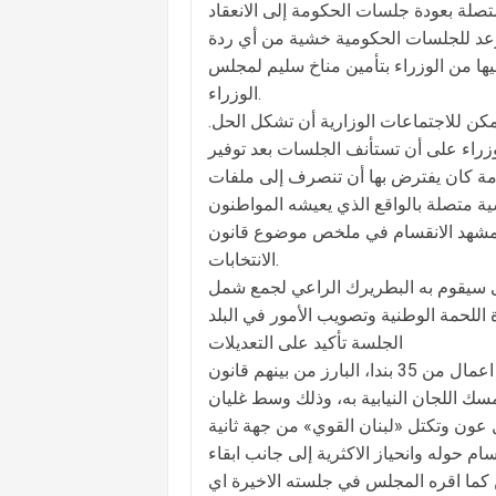
تصلة بعودة جلسات الحكومة إلى الانعقاد
وعد للجلسات الحكومية خشية من أي ردة
ها من الوزراء بتأمين مناخ سليم لمجلس
الوزراء.
كن للاجتماعات الوزارية أن تشكل الحل.
زراء على أن تستأنف الجلسات بعد توفير
مة كان يفترض بها أن تنصرف إلى ملفات
ا مشهد الانقسام في ملخص موضوع قانون
الانتخابات.
 سيقوم به البطريرك الراعي لجمع شمل
الجلسة تأكيد على التعديلات
فاليوم تنعقد الجلسة العامة لمجلس النواب في الأونيسكو لبحث جدول اعمال من 35 بندا، البارز من بينهم قانون
ك اللجان النيابية به، وذلك وسط غليان
م حوله وانحياز الاكثرية إلى جانب ابقاء
ين كما اقره المجلس في جلسته الاخيرة اي