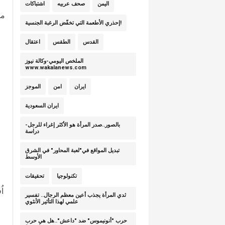
اليمن
صحف عربيه
اشتباكات
مؤ
إحذري الأطعمة التي تخفّض الرغبة الجنسية!
القدس
الطقس
اعتقال
الملخص اليومي-وكالة نيوز
www.wakalanews.com
ايران
امن
الموجز
ايران السعودية
بالصور..صدر المرأة هو الأكثر إغراء للرجل-
دراسة
تبديل المواقع في"لعبة المحاور" في الشرق
الأوسط
تكنولوجيا
تحقيقات
ا
ثدي المرأة يجذب أعين معظم الرجال.. تفسير
علمي لهذا التأثير الأنثوي
حرب "أنونيموس" ضد "داعش"..هل هي حرب