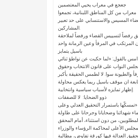
جعجع في معراب يحيي المعتصمين
معراب من كل المناطق اللبنانية، تجمعوا
ضاء المسيس والاستنسابي على حد تعبير
المشاركين.
طق رفضاً لتسييس القضاء ورفضاً لملاحقة
باسيل يتمايز
 امس بالقول: «لما حكيت عن تواطؤ ثنائي
بمجلس النواب على قانون الانتخاب وحقوق
أ والطيونة سوا. لا لطمس الحقيقة بأكبر
تابعة ان موقف باسيل ربما يعكس محاولة
إظهار تمايزه لأسباب سياسية وانتخابية.
ذوو الضحايا: لا للصفقات
تمسكّها باستمرار التحقيق العدلي وعلى
اء شهدائنا وضحايانا وجرحانا على طاولة
لوبين، من دون استثناء، أمام المحقق
قيق العدالة فيها كورقة تفاوض، مطالبة