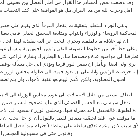
وقد وضعت بعض المصادر هذا القرار في اطار الفصل بين قضيتي المرف
امل وحزب الله من هذا القرار، هل هو الموافقة على كف التعقبات ب
وبقي الجزء المتعلق بتحقيقات إنفجار المرفأ الذي يقوم على حصر 
لمحاكمة الرؤساء والوزراء والنواب ومتابعة المحقق العدلي فادي بيطار
ان لها علاقة ما بالملف، ويجري البحث عن آلية تنفيذية لهذا الحل عبر مجلس النواب ومجلس القضاء الاعلى.
وعلى خط آخر من خطوط التسوية، التقى رئيس الجمهورية ميشال عون 
طرقنا الى مواضيع عدة وخصوصا مبادرة البطريرك بشارة الراعي التي ق
بري ولي ايضا، ونأمل ان تبصر النور قريبا وتؤدي الى حل مسألة توقف 
إننا حرصاء، الرئيس وانا، على ان نعود جميعا الى طاولة مجلس الوزراء،
الحلول المطلوبة، ولكن الأهم اليوم هو تنقية الأجواء، وان يتم تص
اضاف: نسعى من خلال الاتصالات الى عودة مجلس الوزراء الى الاجتم
تدخل سياسي مع الجسم القضائي الذي عليه تصحيح المسار ضمن الدس
الطيونة، فالتحقيق يأخذ مجراه فيها، ومجلس الوزراء سيعود الى الاجتماع قريباً نتيجة المشاورات التي نقوم بها».
اما موقف عون فقد لخصّته مصادر القصر بالقول: أن اي حل يجب ان ي
أي سبب كان. وعدم تعدّي سلطة على سلطة (احترام مبدأ فصل السلطا
وقانوني حتى في مسؤولية المجلس الاعلى لمحاكمة الرؤساء والوزراء والنواب.