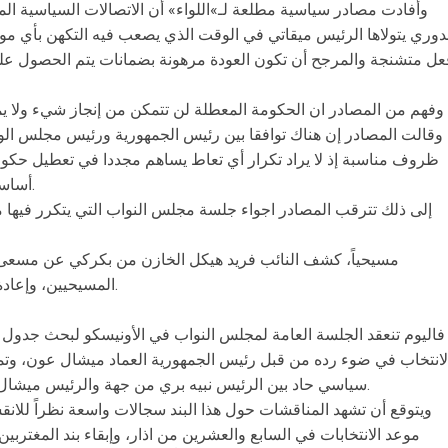
وأفادت مصادر سياسية مطلعة لـ»اللواء» أن الاتصالات السياسية الم
دوري يتولاها الرئيس ميقاتي في الوقت الذي يصعب فيه التكهن بأي م
عل متشنجة والمرجح أن تكون العودة مرهونة بضمانات يتم الحصول علي
وفهم من المصادر ان الحكومة المعطلة لن تتمكن من إنجاز شيء ولا يم
وقالت المصادر إن هناك توافقا بين رئيس الجمهورية ورئيس مجلس الو
ظروف مناسبة إذ لا يراد تكرار أي تعاط يساهم مجددا في تعطيل حكو
أساسية متصلة بالواقع الذي يعيشه المواطنون.
إلى ذلك تترقب المصادر اجواء جلسة مجلس النواب التي يتكرر فيه
مسيحياً، كشف النائب فريد هيكل الخازن من بكركي عن مسعى
المسيحيين، وإعادة اللحمة الوطنية وتصويب الأمور في البلد.
لانتخاب في ضوء رده من قبل رئيس الجمهورية العماد ميشال عون، وتمس
سياسي حاد بين الرئيس نبيه بري من جهة والرئيس ميشال عون وتكتل «لبنان القوي» من جهة ثانية.
ويتوقع أن تشهد المناقشات حول هذا البند سجالات واسعة نظراً للانقسا
موعد الانتخابات في السابع والعشرين من اذار، وإبقاء بند المغترب