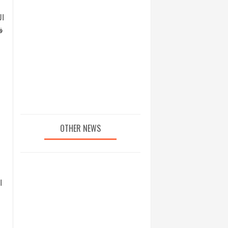
ال
ف
OTHER NEWS
ا