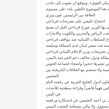
يس لستة كما يطالب «لبنان القوي»، ويتوقع ان يصوت إلى جانب
 توقعات ان يزيد هذا الموضوع «الطين بلة» على مستوى
العلاقة بين الرئيسين عون وبري.
احتجاج خليجي على تصريحات قرداحي
ى بها الوزير جورج قرداحي (قبل ان يصبح
عثت الرياض والبحرين والكويت والامارات
استدعت سفير لبنان لدى المملكة وسلمته
ملكة ودول تحالف دعم الشرعية باليمن،
ة ولا تنسجم مع العلاقات التاريخية بين
الشعبين.
ون لدول الخليج العربية عن رفضه التام
عكس فهماً قاصراً وقراءة سطحية للأحداث
في اليمن.
سف بن أحمد العثيمين عن استنكاره ورفضه