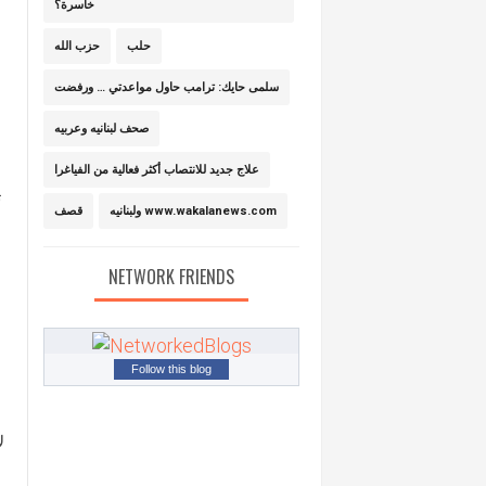
خاسرة؟
حلب
حزب الله
سلمى حايك: ترامب حاول مواعدتي … ورفضت
صحف لبنانيه وعربيه
علاج جديد للانتصاب أكثر فعالية من الفياغرا
ت
ولبنانيه www.wakalanews.com
قصف
NETWORK FRIENDS
Follow this blog
ل