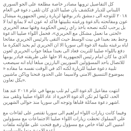
كل التفاصيل ترويها مصادر خاصة مطلعة على الجو السوري
اللبناني للديار فتكشف بان صليبا الذي كان تلقى دعوة في العام
٢٠١٨ للتوجه الى دمشق بادر بوقتها لزيارة رئيس الجمهورية ميشال
عون ومفاتحته بالدعوة ورغبته بتلبيتها فاكد له عون انه لا يمانع ابدا لا
بل يرحب لكنه نصحه باخذ راي رئيس الحكومة وقتها سعد الحريري
«لحتى ما نعمل مشكل مع الحريري»، فحمل اللواء صليبا الدعوة
وحط بعد بعبدا في بيت الوسط حيث التقى بالرئيس الحريري مفاتحا
اياه برغبته بتلبية الدعوة الى سوريا الا ان الحريري لم يحبذ الفكرة ما
دفع باللواء صليبا للتريث فعاد الى بعبدا مبلغا جواب الحريري لعون
الذي ما كان امام رئيس الجمهورية الا حلها على طريقته فبادر يومها
للاتصال باحد المسؤولين السوريين البارزين مبلغا اياه انه سيصعب
تلبية دعوة صليبا للزيارة لكنه اكد في الوقت نفسه ما مفاده «
بموضوع التنسيق الامني ولاسيما على الحدود فنحنا وياكن ماشيين
بكل تعاون».
انتهت مفاعيل الدعوة التي لم تلب يومها في عام ٢٠١٨ عند هذا
الحد، لكنها لم تكن الدعوة الاخيرة اذ عاد اللواء صليبا وتلقى منذ
اشهر دعوة مماثلة فلباها وتوجه الى سوريا منذ حوالى الشهرين.
وفيما كانت زيارات اللواء ابراهيم الى سوريا تقتصر على لقاءات مع
علي المملوك تخطت زيارات اللواء صليبا الاجتماعات مع مسؤولين
امنيين الى لقاء خاص مع مسؤول رفيع فتحت على طاولته ملفات
عدة الامنية منها والسياسية!