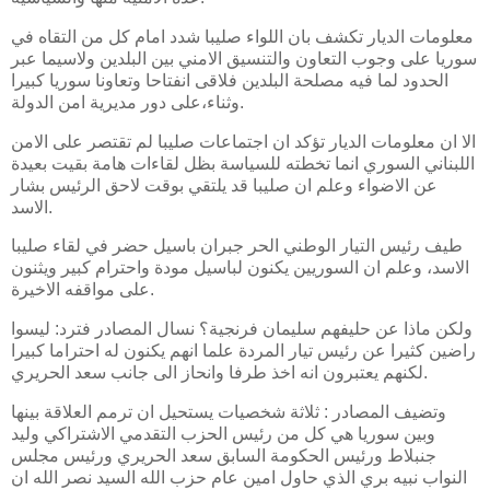
معلومات الديار تكشف بان اللواء صليبا شدد امام كل من التقاه في
سوريا على وجوب التعاون والتنسيق الامني بين البلدين ولاسيما عبر
الحدود لما فيه مصلحة البلدين فلاقى انفتاحا وتعاونا سوريا كبيرا
وثناء،على دور مديرية امن الدولة.
الا ان معلومات الديار تؤكد ان اجتماعات صليبا لم تقتصر على الامن
اللبناني السوري انما تخطته للسياسة بظل لقاءات هامة بقيت بعيدة
عن الاضواء وعلم ان صليبا قد يلتقي بوقت لاحق الرئيس بشار
الاسد.
طيف رئيس التيار الوطني الحر جبران باسيل حضر في لقاء صليبا
الاسد، وعلم ان السوريين يكنون لباسيل مودة واحترام كبير ويثنون
على مواقفه الاخيرة.
ولكن ماذا عن حليفهم سليمان فرنجية؟ نسال المصادر فترد: ليسوا
راضين كثيرا عن رئيس تيار المردة علما انهم يكنون له احتراما كبيرا
لكنهم يعتبرون انه اخذ طرفا وانحاز الى جانب سعد الحريري.
وتضيف المصادر : ثلاثة شخصيات يستحيل ان ترمم العلاقة بينها
وبين سوريا هي كل من رئيس الحزب التقدمي الاشتراكي وليد
جنبلاط ورئيس الحكومة السابق سعد الحريري ورئيس مجلس
النواب نبيه بري الذي حاول امين عام حزب الله السيد نصر الله ان