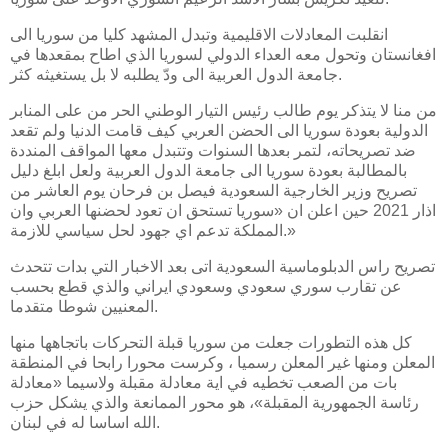
انقلبت المعادلات الاقليمية وتبدل المشهد كليا من سوريا الى
افغانستان وتحول معه العداء الدولي لسوريا الذي اطاح بمقعدها في
جامعة الدول العربية الى ودّ يطلبه لا بل يستغيثه كثر.
من منا لا يتذكر يوم طالب رئيس التيار الوطني الحر من على المنابر
الدولية بعودة سوريا الى الحضن العربي كيف قامت الدنيا ولم تقعد
ضد تصريحاته، لتمر بعدها السنوات وتتبدل معها المواقف المنددة
بالمطالبة بعودة سوريا الى جامعة الدول العربية ولعل ابلغ دليل
تصريح وزير الخارجية السعودية فيصل بن فرحان يوم العاشر من
اذار 2021 حين اعلن ان «سوريا تستحق ان تعود لحضنها العربي وان
المملكة تدعم اي جهود لحل سياسي للازمة.»
تصريح راس الدبلوماسية السعودية اتى بعد الاخبار التي بدات تتحدث
عن تقارب سوري سعودي وسعودي ايراني والذي قطع بحسب
المعنيين شوطا متقدما.
كل هذه التطورات جعلت من سوريا قبلة التحركات باتجاهها منها
المعلن ومنها غير المعلن رسميا ، وكرست محورا رابحا في المنطقة
بات من الصعب تخطيه في اية معادلة مقبلة ولاسيما «معادلة
رئاسة الجمهورية المقبلة»، هو محور الممانعة والذي يشكل حزب
الله اساسا له في لبنان.