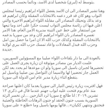
يتوسط له (لبري) شخصيا لدى الاسد، ودائما بحسب المصادر.
وهنا تشير المصادر الى ان الاسد يفضل اللواء ابراهيم رئيسا لمجلس
النواب وهو كان قد قرر دعمه بالانتخابات المقبلة وكان ابراهيم قد
وعد بذلك وتحيلك المصادر الى مقابلة اللواء ابراهيم الاخيرة والتي
اعلن فيها ان رئاسة مجلس النواب ليست حكرا على احد وما تبعها
من استنفار على خط عين التينة مديرية الامن العام، هذا الامر
تفسره المصادر بان اللواء ابراهيم كان وعد من سوريا بدعمه
بالانتخابات المقبلة وكذلك حزب الله الا ان امرا ما حصل بين امل
وحزب الله فبدل المعادلات واعاد تمسك حزب الله ببري لولاية
جديدة.
بالعودة الى ما دار بلقاءات اللواء صليبا مع المسؤولين السوريين،
علمت الديار من مصادر موثوقة ان زيارة يجرى العمل على
تحضيرها لجبران باسيل الى سوريا ولو ان موعدها لم يحدد بعد لكن
العمل جار تحضيرا لها ولاسيما ان التواصل بين صليبا وباسيل لم
ينقطع اثناء زيارة مدير عام امن الدولة الى سوريا.
فهل اقتربت زيارة رئيس التيار الى سوريا بعدما كان اعلنها صراحة
منذ عام يوم فتحت عليه ابواب جهنم عندما قال في ذكرى ١٣
تشرين ٢٠١٩ : انا طالع ع سوريا لرد النازحين …لن نخسر الرئة
السورية بسبب جنون الحقد او جنون الرهانات الخاطئة والعبثية
فنختنق وننتهي ككيان»…قالها يومها باسيل وما «طلع « على سوريا