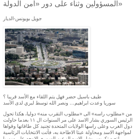
المسؤولين وثناء على دور «أمن الدولة»
جويل بويونس-الديار
طيف باسيل حضر فهل يتم اللقاء مع الأسد قريبا ؟
سوريا وعدت ابراهيم… ونصر الله توسط لبري لدى الأسد
من «مطلوب راسه» الى «مطلوب التقرب منه» دوليا، هكذا تحول
الرئيس السوري بشار الاسد على مر السنوات ال ١١ بعدما حاولت
دول الغرب وعلى راسها الولايات المتحدة تجنيد كل طاقاتها وقواها
لمواجهة الاسد ومحاولة عبثا الاطاحة به، فأتت الانتخابات الرئاسية
لتعيد تكريس بشار الاسد الزعيم السوري الاوحد على سوريا.