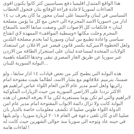
هذا الواقع المتبدل اقليميا دفع بسياسيين كثر كانوا يكنون اقوى
العداءات لسوريا لاعادة قراءة الوقائع بتان فتحول الخطاب
السياسي في لبنان ولاسيما على لسان محور ما كان يعرف ب ١٤
اذار من «سوريا الاسد المجرم» الى «نحن مع كل ما يؤمن مصلحة
لبنان « فانكفات كل الاصوات التي وصفت سابقا الاسد بالسفاح
المجرم وحلت مكانها «وسطية المواقف» الممهدة لاي انفتاح
سياسي واعادة تطبيع بين لبنان وسوريا لما يخدم مصلحة البلدين
ولعل الخطوة الاميركية بكسر قانون قيصر عبر الاعلان عن استعداد
الولايات المتحدة لمساعدة لبنان على استجرار الطاقة من الاردن
عبر سوريا عن طريق الغاز المصري تبقى وحدها الكفيلة باهمية
البوابة السورية للبنان…
هذه البوابة التي يطمح كثر من بعض قيادات ١٤ اذار سابقا ، ولو
ضمننا، بترميم علاقاتهم مع بشار الاسد، لطالما بقيت مفتوحة امام
زائريها ولعل اسم مدير عام الامن العام اللواء عباس ابراهيم هو
الاكثر ترددا على الاراضي السورية من حيث الزيارات المكوكية
لابراهيم والتي لم تكن يوما مستغربة لكن ما لا يعرفه البعض ان هذه
البوابة كانت ولا تزال دائمة الابواب المفتوحة امام مدير عام امن
الدولة اللواء طوني صليبا اذ تكشف معلومات خاصة بالديار بان
صليبا الذي كان تلقى دعوة في العام ٢٠١٨ لزيارة سوريا ، ولم يلبها
في حينه عاد وتوجه الى سوريا منذ حوالى الشهرين حيث كانت له
لقاءات هامة !