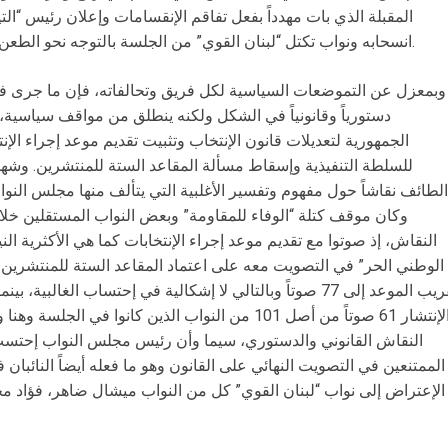
المقبلة الذي بات مهدداً بفعل تفاقم الإنقسامات وإعلان رئيس “الت
انسحابه ونواب تكتل “لبنان القوي” من الجلسة بالتوجه نحو الطعن بقانون الإنتخاب أمام المجلس الدستوري.
وبمعزل عن التموضعات السياسية لكل فريق وتحالفاته، فإن ما جرى في
دستورياً وقانونياً في الشكل ولكنه ينطلق من مواقف سياسية، 
الجمهورية لتعديلات قانون الإنتخاب وتثبيت تقديم موعد إجراء الإن
للسلطة التنفيذية وإسقاط مسألة المقاعد الستة للمنتشرين. وشهد
وكان موقف كتلة “الوفاء للمقاومة” وبعض النواب المستقلين خلال
النقاش، إذ صوتوا مع تقديم موعد إجراء الإنتخابات كما هي الأكثرية النيا
الوطني الحر” في التصويت معه على اعتماد المقاعد الستة للمنتشري
تقريب الموعد إلى 77 صوتاً وبالتالي لا إشكالية في إحتساب الغ
الإنتشار 61 صوتاً من أصل 101 من النواب الذين كانوا 
النقاش القانوني والدستوري، سيما وأن رئيس مجلس النواب إحتسب
الممتنعين في التصويت النهائي على القانون وهو ما فعله أيضاً النائبا
الإعتراض إلى نواب “لبنان القوي” كل من النواب ميشال ضاهر، فؤاد 