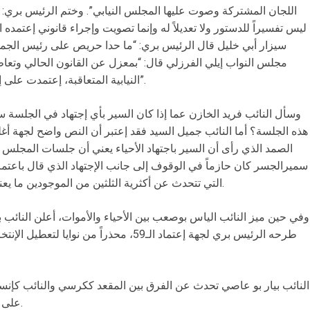
اللجان المشتركة وصوت عليها المجلس النيابي”. وختم الرئيس بري: “أ
ليس تفسيراً للدستور ولا تعديلاً له وإنما تصويت وإجراء قانوني إعتمده ا
سيزار أبي خليل قال الرئيس بري: “ما حدا حريص على رئيس الجمهو
مجلس النواب إيلي الفرزلي قال: “بمعزل عن القانون الحالي وتعاط
النيابية المتعاقبة، إعتمدت على إجتهاد إحتساب النواب الأحياء في النصاب”.
وسأل النائب فريد الخازن عما إذا كان السير بأي إجتهاد في الجل
التي تتحدث عن أكثرية الثلثين من الموجودين ما يعني أن الذين يؤلفون المجلس قانوناً هم 65.
وفي حين ميز النائب الياس بوصعب بين الأحياء والأموات، أعلن النائب بلا
طرحه الرئيس بري لجهة إعتماد الـ59، محذراً من 
النائب بيار بو عاصي تحدث عن الفرق بين المقعد ككرسي والنائب كإنسا
على من خالف الدستور في عدم ملء الشغور.