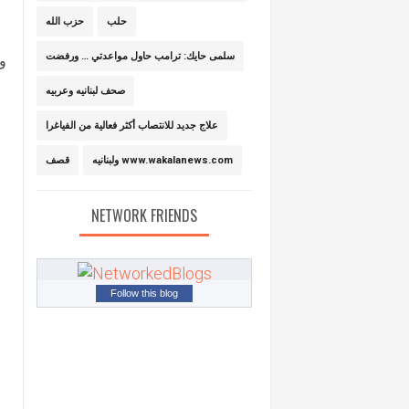
حلب
حزب الله
سلمى حايك: ترامب حاول مواعدتي … ورفضت
وخ
صحف لبنانيه وعربيه
علاج جديد للانتصاب أكثر فعالية من الفياغرا
ولبنانيه www.wakalanews.com
قصف
NETWORK FRIENDS
Follow this blog