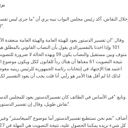
بري
لال النقاش، أكد رئيس مجلس النواب نبيه بري أن “ما جرى ليس تفسيراً 
الدستور تعود للهيئة العامة لمجلس النواب”.
وقال: “ان تفسير الدستور يعود للهيئة العامة والهيئة العامة منعقدة 
متوف وبين مستقيل والنصاب يكون 59 وبهذه الحا
نتيجة التصويت 61 معناها أن هناك رداً للقانون ككل ويكون موض
اعتمد هذا الإجتهاد في إنتخابات رئاسة الجمهورية للرئيس رينيه معوض
لذلك انا لم أقل هذا الأمر هو رأيي. أنا قلت يجب أن يعود التفسير 
وتابع: “في الأساس في الطائف كان تفسيرالدستور يعود للمجلس الدستو
نقاش طويل، وقال إن تفسير الدستور يعود للمجلس النيابي هذا الموضوع انتهى”.
أضاف: “نعم نحن نستطيع تفسيرالدستور أما موضوع “الميغاسنتر” وغيره 