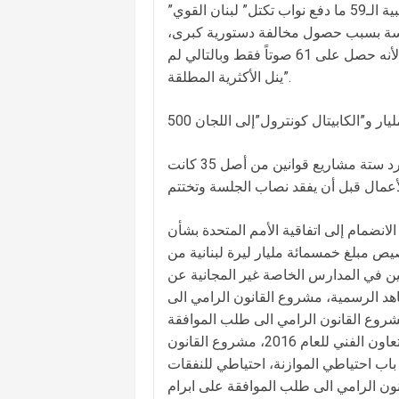
بعدها ختم النقاش وجرى التصويت على القانون على أساس إجتهاد غالبية الـ59 ما دفع نواب تكتل” لبنان القوي”
جلسة بسبب حصول مخالفة دستورية كبرى،
التصويت أسقط إقتراح اللجان بالنسبة لتصويت المغتربين لـ128 نائباً، لأنه حصل على 61 صوتاً فقط وبالتالي لم
ينل الأكثرية المطلقة”.
وقد أقر مجلس النواب قبل وبعد جدال النصاب والتصويت على رد الرد ستة مشاريع قوانين من أصل 35 كانت
انضمام إلى اتفاقية الأمم المتحدة بشأن
يص مبلغ خمسمائة مليار ليرة لبنانية من
يين في المدارس الخاصة غير المجانية عن
انويات والمعاهد الرسمية، مشروع القانون الرامي الى
روع القانون الرامي الى طلب الموافقة
على ابرام اتفاق بين حكومة المانيا الاتحادية والحكومة اللبنانية بشأن التعاون الفني للعام 2016، مشروع القانون
ى فتح اعتماد اضافي في الموازنة العامة للعام 2021 في باب احتياطي الموازنة، احتياطي للنفقات
انون الرامي الى طلب الموافقة على ابرام