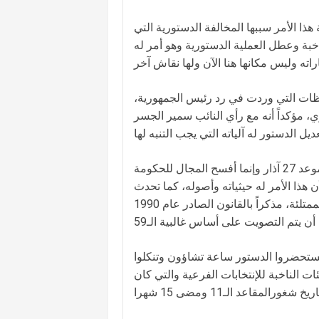
ذا الأمر سببها المخالفة الدستورية التي
خبة وعطل العملية الدستورية وهو أمر له
حظات التي وردت في رد رئيس الجمهورية،
، مؤكداً أنه مع رأي النائب سمير الجسر
النائب جورج عدوان لفت إلى أن المجلس النيابي لم يصوت على موعد 27 آذار وإنما أفسح المجال للحكومة
ن هذا الأمر له حيثياته وأصوله، كما تحدث
عن إجتهادات إعتمدت في فرنسا تميز بين المقاعد الشاغرة والمقاعد الممتلئة، مذكراً بالقانون الصادر عام 1990
 تستحضروا الدستور ساعة تشاؤون وتنكلوا
 الناخبة للإنتخابات الفرعية والتي كان