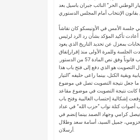
يار الوطني الحر” النائب جبران باسيل بعد
 جلسة الأمس في الأونيسكو كان نقاشاً
أعادت تأكيد المؤكد بشأن رد الرد لرئيس
تخابات بمعزل عن تحديد التاريخ الذي يعود
ت الجلسة وللمرة الأولى منذ إقرارإتفاق
الطائف نقاشاً حول مفهوم وتفسير الأغلبية التي يتألف منها مجلس النواب قانوناً وفق نص المادة 57 من الدستور.
 التصويت هو الذي دفع إلى فتح باب هذا
بية وبقية الكتل، بينما راعى حليفه “التيار
ن ما جعل نتيجة التصويت تصل في موضوع
البية، بينما كانت نتيجة التصويت في موضوع مقاعد
في الجلسة وهنا وقعت إشكالية إحتساب الغالبية وفتح باب
 أصوات كتلة نواب “حزب الله” في عداد
ن فيصل كرامي وجهاد الصمد بينما إنضم في
مخزومي، جميل السيد، أسامة سعد وطلال
أرسلان.