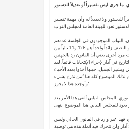
: ما جرى ليس تفسيراً أو تعديلاً للدستور
للدستور ولا تعديلاً له وأن مهمة تفسير
الآن، النواب الموجودون في الجلسة عددهم
101 وإذا اخذنا بالتفسيرالذي يقول بأن النصاب القانوني بالمطلق هو النصف زائداً واحداً هم 128 و11 نائباً بين
لة لا ضرورة للتصويت مرة أخرى يعني أن القانون رد بالجهتين
وع التاريخ في آذار لإجراء الإنتخابات قائماً. لقد
 وبشير الجميل، حينها أخذوا بعدد الأحياء
لكم لذلك الموضوع كله هنا “من تذرع بشيء
وأوجده هذا لا يجوز”.
ري، المجلس النيابي ألغى هذا الأمر بعد
فهذا غير وارد في القانون الحالي وليس
كل شيء نريده يمكننا الحصول عليه، نتيجة التصويت هي المهلة في 27 آذار ولن تتحرك قيد أنملة هذه هي توصية