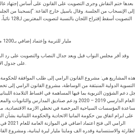
إلى الإنسحاب من الجلسة. وقال باسيل خارج القاعة: “إنسحبنا من ال
500 مليار للتربية وإعتماد إضافي بـ1200 مليار و”الكابيتال كونترول”إلى اللجان
على جدول الأعمال قبل أن يفقد نصاب الجلسة وتختتم.
ذه المشاريع هي: مشروع القانون الرامي إلى طلب الموافقة للحكومة ال
التسوية الدولية المنبثقة من الوساطة، مشروع القانون الرامي إلى تخص
ل دعم الشؤون التربوية بما فيها المساهمة في اقساط التلامذة اللبنان
العام الدارسي 2019 – 2020 ودعم صناديق المدارس والث
اعدة المؤسسات السياحية المرخصة في تخطي الازمة الاقتصادية، مش
الرامي ال
لطارئة والاستنسابية وقدره الف ومايتا مليار ليرة لبنانية، ومشروع الق