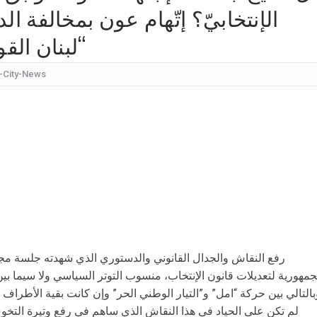
الإنتخابيّ؟ إتّهام عون بمخالفة ا
كيف
“لبنان الق
شقراء جميلة تشبه الأوروبيات.. صورة لابنة
قرار مُفاجئ.. إعلامية شهيرة تُعلن إنهاء تعاقدها مع ا
-City-News
عُثر على جثتها ملقاة أسفل جسر.. وفاة إحدى متسابق
بأجواء مليئة بالحب والرومانسية... ممث
بالقبلات... لحظات رومانسيّة بين ريم ال
بالفيديو هل يُفكّر هذا الفنان ا
رفع النقاش والجدال القانوني والدستوري الذي شهدته جلسة م
جمهورية لتعديلات قانون الإنتخاب، منسوب التوتر السياسي ولا سيما بين 
بالتالي بين حركة “امل” و”التيار الوطني الحر” وإن كانت بقية الأطرا
لم تكن على الحياد في هذا النقاش الذي ساهم في رفع وتيرة التخوف