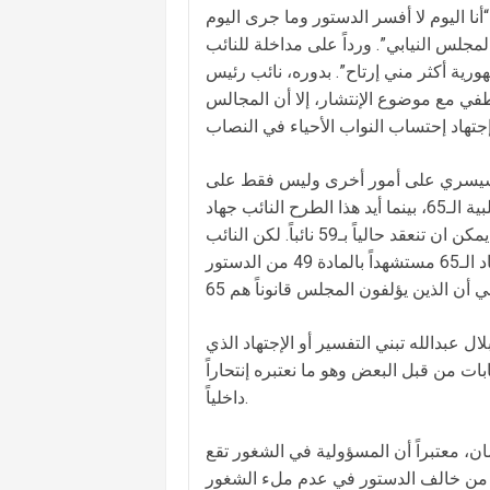
نا اليوم لا أفسر الدستور وما جرى اليوم
لمجلس النيابي”. ورداً على مداخلة للنائب
رية أكثر مني إرتاح”. بدوره، نائب رئيس
في مع موضوع الإنتشار، إلا أن المجالس
سة سيسري على أمور أخرى وليس فقط على
هذه الجلسة؟ أما النائب جميل السيد فقد إعتبر أن النص واضح لجهة أغلبية الـ65، بينما أيد هذا الطرح النائب جهاد
الصمد الذي رأى أن السير باجتهاد الأحياء يعني أن جلسات المجلس يمكن ان تنعقد حالياً بـ59 نائباً. لكن النائب
سميرالجسر كان حازماً في الوقوف إلى جانب الإجتهاد الذي قال باعتماد الـ65 مستشهداً بالمادة 49 من الدستور
ل عبدالله تبني التفسير أو الإجتهاد الذي
نوايا لتعطيل الإنتخابات من قبل البعض وهو ما نعتبره إنتحاراً
داخلياً.
ن، معتبراً أن المسؤولية في الشغور تقع