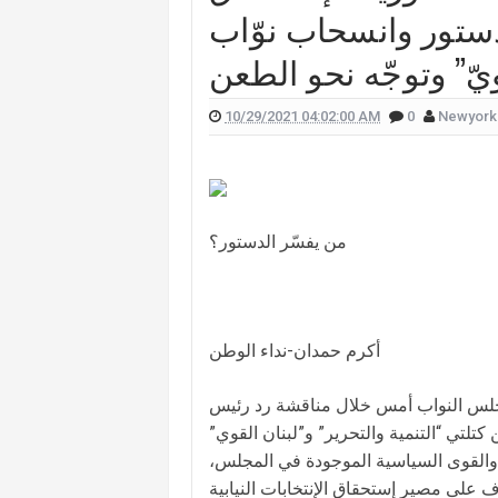
لدستور وانسحاب نوّاب
 علّقت هيفا وهبي على تفجير "البيجر"؟
ويّ” وتوجّه نحو الطعن
 الممثل يورغو شلهوب تنتشر تعرفوا إليها
لقناة التي تعمل فيها هذا ما قالته (صورة)
10/29/2021 04:02:00 AM
0
Newyork
ات "أميركا غوت تالنت" فمن هي؟ (صورة)
لان يدخلان القفص الذهبي في روما (صور)
سعيدي وزوجها وسام بريدي: أحبك (فيديو)
من يفسّر الدستور؟
للبنانيّ بالهجرة إلى كندا؟.. إليكم ما كشفه
أكرم حمدان-نداء الوطن
جلس النواب أمس خلال مناقشة رد رئيس
كتلتي “التنمية والتحرير” و”لبنان القوي”
ف والقوى السياسية الموجودة في المجلس،
 على مصير إستحقاق الإنتخابات النيابية