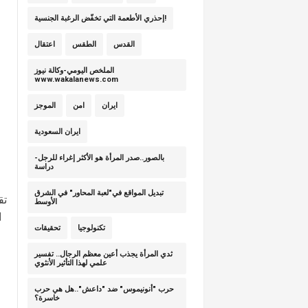
إحذري الأطعمة التي تخفّض الرغبة الجنسية!
القدس
الطقس
اعتقال
الملخص اليومي-وكالة نيوز
www.wakalanews.com
ايران
امن
الموجز
ايران السعودية
بالصور..صدر المرأة هو الأكثر إغراء للرجل-
دراسة
تبديل المواقع في"لعبة المحاور" في الشرق
الأوسط
تكنولوجيا
تحقيقات
ثدي المرأة يجذب أعين معظم الرجال.. تفسير
علمي لهذا التأثير الأنثوي
حرب "أنونيموس" ضد "داعش"..هل هي حرب
خاسرة؟