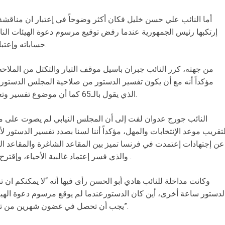
أما النائب علي حسن خليل فكان أكثر وضوحاً في إعتبار ان مناقشة ه
إرتكبها رئيس الجمهورية عندما رفض توقيع مرسوم دعوة الهيئات النا
حساباته وإعتباراته وليس مكانها هنا الآن ولها نقاش آخر.
من جهته، كرر النائب جبران باسيل موقف التيار والتكتل من الملا
مؤكداً أنه مع أن يكون تفسير الدستور من صلاحية المجلس الدستوري
الذي يقول بالـ65 كما أن موضوع تفسير وتعديل الدستور له آلياته التي يجب التنبه لها.
تقريب موعد الإنتخابات والمهل، مؤكداً أننا لسنا بصدد تفسير الدستور لأ
والذي فسر إعتماد غالبية الأحياء، وإقترح أن يتم التصويت على أساس غالبية الـ59 .
وكانت مداخلة للنائب هادي أبو الحسن رأى فيها أنه “لا يمكنكم ان
لدستور ساعة أخرى، أين كان الدستورعندما لم يوقع مرسوم دعوة الهيئات
يجب أن تحصل في غضون شهرين من تاريخ شغورالمقاعد الـ11 ومضى 15 شهرا”.