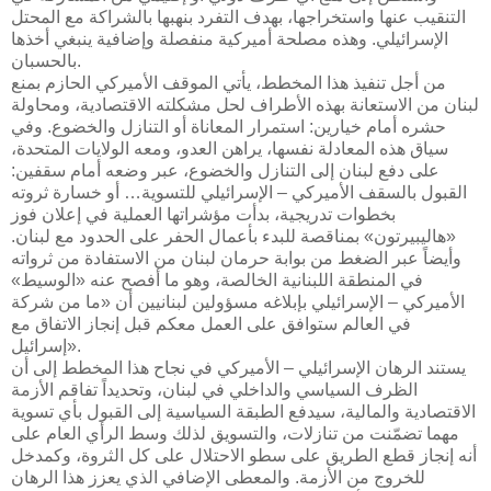
التنقيب عنها واستخراجها، بهدف التفرد بنهبها بالشراكة مع المحتل
الإسرائيلي. وهذه مصلحة أميركية منفصلة وإضافية ينبغي أخذها
بالحسبان.
من أجل تنفيذ هذا المخطط، يأتي الموقف الأميركي الحازم بمنع
لبنان من الاستعانة بهذه الأطراف لحل مشكلته الاقتصادية، ومحاولة
حشره أمام خيارين: استمرار المعاناة أو التنازل والخضوع. وفي
سياق هذه المعادلة نفسها، يراهن العدو، ومعه الولايات المتحدة،
على دفع لبنان إلى التنازل والخضوع، عبر وضعه أمام سقفين:
القبول بالسقف الأميركي – الإسرائيلي للتسوية… أو خسارة ثروته
بخطوات تدريجية، بدأت مؤشراتها العملية في إعلان فوز
«هاليبيرتون» بمناقصة للبدء بأعمال الحفر على الحدود مع لبنان.
وأيضاً عبر الضغط من بوابة حرمان لبنان من الاستفادة من ثرواته
في المنطقة اللبنانية الخالصة، وهو ما أفصح عنه «الوسيط»
الأميركي – الإسرائيلي بإبلاغه مسؤولين لبنانيين أن «ما من شركة
في العالم ستوافق على العمل معكم قبل إنجاز الاتفاق مع
إسرائيل».
يستند الرهان الإسرائيلي – الأميركي في نجاح هذا المخطط إلى أن
الظرف السياسي والداخلي في لبنان، وتحديداً تفاقم الأزمة
الاقتصادية والمالية، سيدفع الطبقة السياسية إلى القبول بأي تسوية
مهما تضمّنت من تنازلات، والتسويق لذلك وسط الرأي العام على
أنه إنجاز قطع الطريق على سطو الاحتلال على كل الثروة، وكمدخل
للخروج من الأزمة. والمعطى الإضافي الذي يعزز هذا الرهان