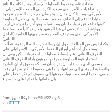
مضادة تناسبية تحبط المحاولة الإسرائيلية، أيا كانت النتائج
والتداعيات. الأمر الذي سيعيد الكرة إلى الملعب الإسرائيلي –
الأميركي، وما إذا كان هذان سيخوضان مع حزب الله جولة ردود
متبادلة تدفع إلى التفاف معظم الشعب اللبناني حول المقاومة
كونها تدافع عن ثروات لبنان ومستقبله. وهو آخر ما تريده تل أبيب
وواشنطن. إذ لا يخفى أن هذا المشهد يتعارض كلياً مع المخطط
الأميركي الذي يستهدف المقاومة من جبهتها الخلفية (الداخل
اللبناني).
هكذا، ليس من المبالغة القول إن رسالة حزب الله الردعية، عطّلت
وستعطّل أحد أهم أوراق الضغط الأميركي – الإسرائيلي على
الطرف اللبناني، عبر إسقاط محاولة سلب ثرواته. لكن يبقى أن
استثمار قوة المقاومة وموقفها مرهون بأداء الطرف اللبناني
الرسمي الذي بات عليه أن يدرك بأن تمسكه بحقوق لبنان الغازية
والنفطية لن يؤدي إلى ضياعها، وإنما هي محفوظة أكثر من أي وقت
مضى، بعدما ارتقت مستويات ردعها إلى سقوف لم تكن تخطر على
بال حلفائها وأعدائها على حد سواء.
from وكالة نيوز https://ift.tt/2Zklyj3
via
IFTTT