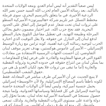
ليس صعباً التقدير أنه ليس أمام العدو، ومعه الولايات المتحدة
بالتأكيد، بعد رسالة الأمين العام لحزب الله السيد حسن نصر الله
الردعية الأخيرة، في ما يتعلق بالترسيم البحري، سوى فرملة
مخطط التسلل عبر تلزيم شركة «هاليبيرتون» الأميركية السطو
على ثروات لبنان تحت شعار عدم التوصل إلى اتفاق على الحدود
البحرية. فقد نجح حزب الله، عبر اختيار مضمون دقيق يحاكي
المرحلة وطبيعة التهديد، في تعطيل مفاعيل التلويح بخيار السطو
لدفع لبنان إلى التنازل عن حقوقه. ولا يقل التوقيت الذي اختاره
الحزب لتوجيه رسالته الردعية أهمية، كونه تزامن مع زيارة الوسيط
الإسرائيلي – الأميركي عاموس هوكستين، بهدف تعزيز موقف لبنان
التفاوضي، إن أحسنت الجهات الرسمية الاستفادة من معادلات
القوة التي فرضتها المقاومة والقادرة على فرض إيقاع للمفاوضات
بما يمكّن لبنان من انتزاع حقوقه في حدوده البحرية وثرواته النفطية
والغازية (أما ما تبقى من ثروات فلا يعود لكيان العدو بل هي من
حقوق الشعب الفلسطيني).
لا ينبع الحديث عن أن الأميركي طرف مباشر في المعادلة، فقط
لكونه ناطقاً باسم المصالح الإسرائيلية، ولا لأن «الوسيط» إسرائيلي
يحمل جنسية أميركية، وليس أيضاً لأن الولايات المتحدة حاضنة
وداعمة لإسرائيل في كل قضاياها وسياساتها العدوانية، وإنما نتيجة
حصول مستجدّ في السياسة الأميركية تجاه لبنان، بعدما تحوّل إلى
دولة واعدة على مستوى الثروات النفطية والغازية. ولذلك، تسعى
واشنطن إلى منع أي طرف دولي أو إقليمي من المشاركة في