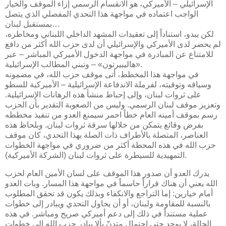
الإسرائيلي – الأميركي، هو الانقسام الرسمي إزاء الموقف والخيار
الواجب اعتماده في مواجهة هذا التحدي المفصلي الذي يتصل
بمستقبل لبنان…
لكن يبدو، استناداً إلى تعقيدات المشهد الداخلي اللبناني ومخاطره،
لم يحضر لدى الأميركي والإسرائيلي أن لدى حزب الله أكثر من دافع
للامتناع عن المبادرة في مواجهة الدخول الأميركي المباشر – عبر
«هاليبيرتون» – وتبني المطالب الإسرائيلية.
في مواجهة هذا المخطط، أتى موقف حزب الله، في مضمونه
وسياقه وتوقيته، لفرملة الاندفاعة الإسرائيلية – الأميركية للسطو
على ثروات لبنان، وإلى إحباط منشأ هذه الرهانات الإسرائيلية.
وتعزيز موقف لبنان الرسمي. وليس من الصعوبة التقدير بأن الحزب
رسم بموقف أمينه العام خطاً احمر سيمنع العدو من تنفيذ مخططه
بفرض وقائع يتمكن من خلالها سرقة ثروات لبنان. وبلحاظ هذه
العناصر، المتصلة بالأطراف ذات الصلة بهذا التحدي، كان موقف
حزب الله في هذه المحطة أكثر من ضروري في مواجهة الخطوات
التمهيدية للسيطرة على ثروات لبنان (الشركة الأميركية).
يدرك العدو أن صدور هذا الموقف على لسان الأمين العام لحزب
الله يعني أن هناك قراراً حاسماً في مواجهة هذا المسار. وبات العدو
أمام خيارين: إما التراجع والانكفاء وبذلك يكون قد تحقق المطلوب
بالنسبة للمقاومة ولبنان، أو أن يحاول التحدي ويبادر إلى خطوات
عملية مستنداً في ذلك إلى دعم أميركي صريح ومباشر. في هذه
الحالة، لا يوجد حتى احتمال متدنّ بألا يبادر حزب الله إلى خطوات