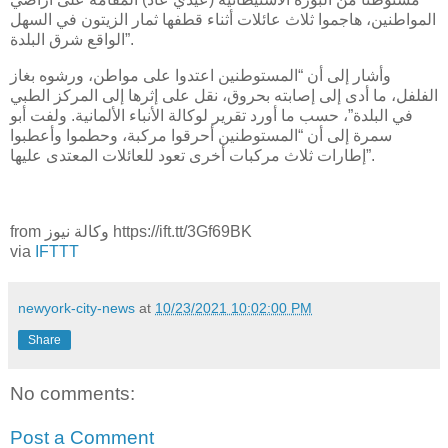
المواطنين، هاجموا ثلاث عائلات أثناء قطفها ثمار الزيتون في السهل
الواقع شرق البلدة”.
وأشار إلى أن “المستوطنين اعتدوا على مواطن، ورشوه بغاز
الفلفل، ما أدى إلى إصابته بحروق، نقل على إثرها إلى المركز الطبي
في البلدة”، حسب ما أورد تقرير لوكالة الأنباء الألمانية. ولفت أبو
سمرة إلى أن “المستوطنين أحرقوا مركبة، وحطموا وأعطبوا
إطارات ثلاث مركبات أخرى تعود للعائلات المعتدى عليها”.
from وكالة نيوز https://ift.tt/3Gf69BK
via
IFTTT
newyork-city-news
at
10/23/2021 10:02:00 PM
Share
No comments:
Post a Comment