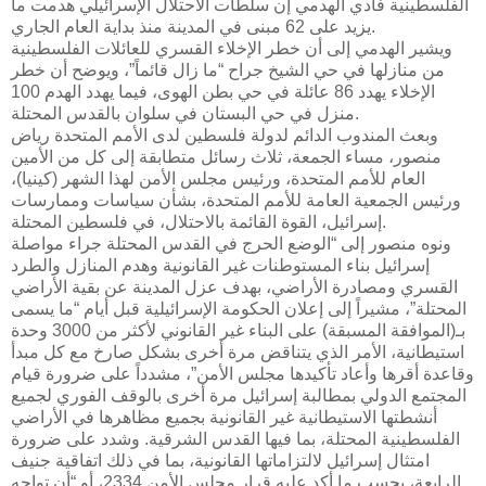
الفلسطينية فادي الهدمي إن سلطات الاحتلال الإسرائيلي هدمت ما
يزيد على 62 مبنى في المدينة منذ بداية العام الجاري.
ويشير الهدمي إلى أن خطر الإخلاء القسري للعائلات الفلسطينية
من منازلها في حي الشيخ جراح “ما زال قائماً”، ويوضح أن خطر
الإخلاء يهدد 86 عائلة في حي بطن الهوى، فيما يهدد الهدم 100
منزل في حي البستان في سلوان بالقدس المحتلة.
وبعث المندوب الدائم لدولة فلسطين لدى الأمم المتحدة رياض
منصور، مساء الجمعة، ثلاث رسائل متطابقة إلى كل من الأمين
العام للأمم المتحدة، ورئيس مجلس الأمن لهذا الشهر (كينيا)،
ورئيس الجمعية العامة للأمم المتحدة، بشأن سياسات وممارسات
إسرائيل، القوة القائمة بالاحتلال، في فلسطين المحتلة.
ونوه منصور إلى “الوضع الحرج في القدس المحتلة جراء مواصلة
إسرائيل بناء المستوطنات غير القانونية وهدم المنازل والطرد
القسري ومصادرة الأراضي، بهدف عزل المدينة عن بقية الأراضي
المحتلة”، مشيراً إلى إعلان الحكومة الإسرائيلية قبل أيام “ما يسمى
بـ(الموافقة المسبقة) على البناء غير القانوني لأكثر من 3000 وحدة
استيطانية، الأمر الذي يتناقض مرة أخرى بشكل صارخ مع كل مبدأ
وقاعدة أقرها وأعاد تأكيدها مجلس الأمن”، مشدداً على ضرورة قيام
المجتمع الدولي بمطالبة إسرائيل مرة أخرى بالوقف الفوري لجميع
أنشطتها الاستيطانية غير القانونية بجميع مظاهرها في الأراضي
الفلسطينية المحتلة، بما فيها القدس الشرقية. وشدد على ضرورة
امتثال إسرائيل لالتزاماتها القانونية، بما في ذلك اتفاقية جنيف
الرابعة، بحسب ما أكد عليه قرار مجلس الأمن 2334، أو “أن تواجه