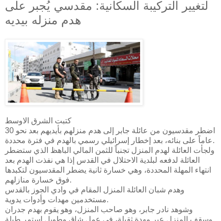
لتغيير التركيبة السكانية: مقدسي يُجبر على
هدم منزله بيديه
كتبت الشرق الاوسط
اضطر مقدسيون من عائلة جابر إلى هدم منزلهم بأيديهم بعد نحو 30
عاماً على بنائه، بعد إخطار إسرائيلي رسمي بالهدم في فترة محددة.
ولجأت العائلة لهدم المنزل تجنباً للثمن المالي الباهظ الذي ستضطر
العائلة لدفعه لبلدية الاحتلال في القدس إذا هي نفذت الهدم بعد
انتهاء المهلة المحددة، وهي خسارة ثانية يضطر المقدسيون لتكبدها
فوق خسارة منازلهم.
وهدم شبان العائلة المنزل المقام في وادي الجوز بالقدس
مستخدمين مهدات وأدوات يدوية.
وشوهد نادر جابر، وهو صاحب المنزل، وهو يقوم بهدم جدران
وسقف المنزل عبر مهدة ثقيلة، في عمل شاق وطويل استمر طيلة