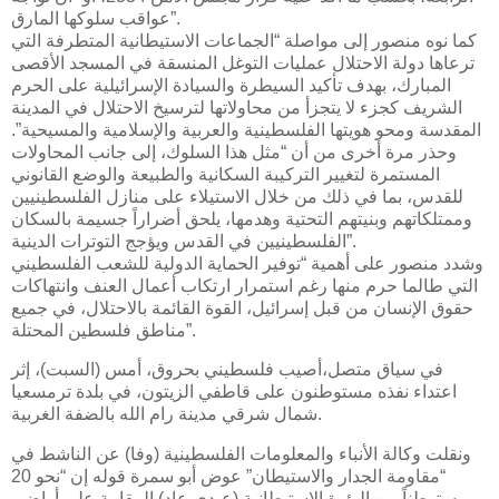
عواقب سلوكها المارق”.
كما نوه منصور إلى مواصلة “الجماعات الاستيطانية المتطرفة التي
ترعاها دولة الاحتلال عمليات التوغل المنسقة في المسجد الأقصى
المبارك، بهدف تأكيد السيطرة والسيادة الإسرائيلية على الحرم
الشريف كجزء لا يتجزأ من محاولاتها لترسيخ الاحتلال في المدينة
المقدسة ومحو هويتها الفلسطينية والعربية والإسلامية والمسيحية”.
وحذر مرة أخرى من أن “مثل هذا السلوك، إلى جانب المحاولات
المستمرة لتغيير التركيبة السكانية والطبيعة والوضع القانوني
للقدس، بما في ذلك من خلال الاستيلاء على منازل الفلسطينيين
وممتلكاتهم وبنيتهم التحتية وهدمها، يلحق أضراراً جسيمة بالسكان
الفلسطينيين في القدس ويؤجج التوترات الدينية”.
وشدد منصور على أهمية “توفير الحماية الدولية للشعب الفلسطيني
التي طالما حرم منها رغم استمرار ارتكاب أعمال العنف وانتهاكات
حقوق الإنسان من قبل إسرائيل، القوة القائمة بالاحتلال، في جميع
مناطق فلسطين المحتلة”.
في سياق متصل،أصيب فلسطيني بحروق، أمس (السبت)، إثر
اعتداء نفذه مستوطنون على قاطفي الزيتون، في بلدة ترمسعيا
شمال شرقي مدينة رام الله بالضفة الغربية.
ونقلت وكالة الأنباء والمعلومات الفلسطينية (وفا) عن الناشط في
“مقاومة الجدار والاستيطان” عوض أبو سمرة قوله إن “نحو 20
مستوطناً من البؤرة الاستيطانية (عيدي عاد) المقامة على أراضي