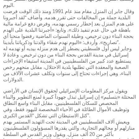
اليوم.
وقال جابر إن المنزل مقام منذ عام 1991 ومنذ ذلك الوقت فرضت
البلدية جملة من المخالفات حتى تقرر هدمه. وأضاف “لقد أجبرونا
على هدم المنزل بعد إخطار رسمي بهدمه، وفرض دفع غرامة مالية
باهظة في حال عدم تنفيذ ذلك». وتابع: «أجبرتنا البلدية على الهدم
بحجة البناء دون ترخيص، وطيلة السنوات الماضية رفضوا منحنا أي
تصاريح». وأردف: «اليوم نهدم شقاء والدتنا وذكرياتنا بأيدينا”.
وجابر ليس أول فلسطيني يضطر إلى هدم منزله بيديه أو تهدمه له
إسرائيل في مدينة القدس بحجة البناء من دون ترخيص. وعادة لا
يستطيع عدد كبير من الفلسطينيين في المدينة استيفاء الإجراءات
الصعبة والمعقدة التي تطلبها بلدية الاحتلال، مقابل منحهم رخص
البناء، وهي إجراءات تحتاج إلى سنوات وتكلف عشرات الآلاف من
الدولارات.
ويقول مركز المعلومات الإسرائيلي لحقوق الإنسان في الأراضي
المحتلة «بتسليم» إن إسرائيل تبذل جهوداً كبيرة لمنع التطوير والبناء
المخصص للسكان الفلسطينيين، مقابل البناء واسع النطاق
وتوظيف الأموال الطائلة في الأحياء المخصصة لليهود فقط، وفي
كتل الاستيطان التي تشكل “القدس الكبرى”.
ويعيش آلاف الفلسطينيين في المدينة تحت التهديد المستمر بهدم
منازلهم أو محالهم التجارية، والتي يقدرها المسؤولون الفلسطينيون
بأكثر من 20 ألف منزل. ويقول وزير القدس في السلطة